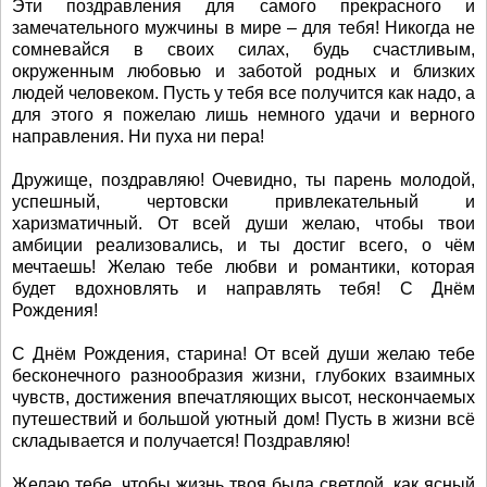
Эти поздравления для самого прекрасного и
замечательного мужчины в мире – для тебя! Никогда не
сомневайся в своих силах, будь счастливым,
окруженным любовью и заботой родных и близких
людей человеком. Пусть у тебя все получится как надо, а
для этого я пожелаю лишь немного удачи и верного
направления. Ни пуха ни пера!
Дружище, поздравляю! Очевидно, ты парень молодой,
успешный, чертовски привлекательный и
харизматичный. От всей души желаю, чтобы твои
амбиции реализовались, и ты достиг всего, о чём
мечтаешь! Желаю тебе любви и романтики, которая
будет вдохновлять и направлять тебя! С Днём
Рождения!
С Днём Рождения, старина! От всей души желаю тебе
бесконечного разнообразия жизни, глубоких взаимных
чувств, достижения впечатляющих высот, нескончаемых
путешествий и большой уютный дом! Пусть в жизни всё
складывается и получается! Поздравляю!
Желаю тебе, чтобы жизнь твоя была светлой, как ясный