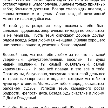
отстают удача и благополучие. Желаем только приятных
забот, большого достатка. Всегда смело идти вперед, к
своим желаниям и целям. Лови каждый позитивный
момент и наслаждайся им.
В твой день рождения хочу пожелать тебе быть
сильным, здоровым, энергичным, никогда не огорчаться
и не унывать. Пусть тебя окружают добрые друзья,
рядом всегда будет любимая женщина. Желаю хорошего
настроения, радости, успехов и благополучия!
Дорогой наш, мы все тебя любим за то, что ты такой
уверенный, целеустремлённый, весёлый. Ты душа
нашей компании, ты самый обаятельный, самый
харизматичный. И это всё правда, и это всё о тебе.
Поэтому ты, безусловно, заслужил в этот свой день все
те приятные сюрпризы и подарки, которые мы тебе от
души приготовили. Мы желаем тебе и впредь оставаться
баловнем судьбы. Успехов тебе, карьерного роста,
бодрости, крепости духа. Всегда будь счастлив и любим.
С Днём Рожденья!
С Днём Рождения тебя, дорогой! Желаю тебе всего