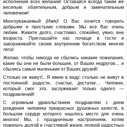
исполнения всех желаний! Оставайся всегда таким же
веселым, обаятельным, добрым и замечательным
человечком!
Многоуважаемый (Имя)! О Вас хочется говорить
добрыми и простыми словами. Мы все Вас очень
любим. Живите долго, счастливо, спокойно, умно, вне
возраста. Приглашайте нас почаще в гости и
завораживайте своим внутренним богатством многие
лета!
Желаю, чтобы никогда не сбылись никакие пожелания,
какие бы они не были большие, от Ваших недругов… и
сбылись самые маленькие от Ваших друзей!
Столько не живут!.. Я имею в виду: столько не живут в
постоянной радости, счастье, достатке… Человек,
который смог это, заслуживает только одного —
поздравлений!
С огромным удовольствием поздравляю с днем
рождения человека прекрасных душевных качеств, в
большом сердце которого нашлось место для очень
многих! Мы, с праздничным настроением, хотим
пожелать долгой и счастливой жизни, полной радостных