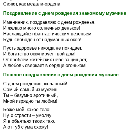
Сияют, как медали-ордена!
Поздравление с днем рождения знакомому мужчине
Именинник, поздравляю с днем рожденья,
И желаю много солнечных деньков!
Наслаждайся фантастическим везеньем,
Будь свободен от надуманных оков!
Пусть здоровье никогда не покидает,
И богатство оккупирует твой дом!
От проблем житейских небо защищает,
А любовь сверкает в сердце огоньком!
Пошлое поздравление с днем рождения мужчине
С днем рождения, желанный!
Самый-самый из мужчин!
Ты – безумно эротичный,
Мной изрядно ты любим!
Боже мой, какое тело!
Ну, о страсти – умолчу!
Я в объятьях твоих таю,
А от губ с ума схожу!