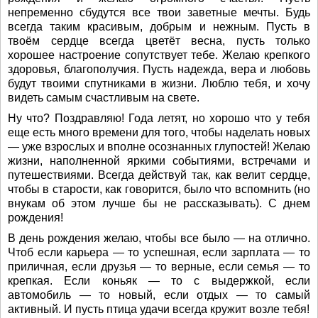
непременно сбудутся все твои заветные мечты. Будь
всегда таким красивым, добрым и нежным. Пусть в
твоём сердце всегда цветёт весна, пусть только
хорошее настроение сопутствует тебе. Желаю крепкого
здоровья, благополучия. Пусть надежда, вера и любовь
будут твоими спутниками в жизни. Люблю тебя, и хочу
видеть самым счастливым на свете.
Ну что? Поздравляю! Года летят, но хорошо что у тебя
еще есть много времени для того, чтобы наделать новых
— уже взрослых и вполне осознанных глупостей! Желаю
жизни, наполненной яркими событиями, встречами и
путешествиями. Всегда действуй так, как велит сердце,
чтобы в старости, как говорится, было что вспомнить (но
внукам об этом лучше бы не рассказывать). С днем
рождения!
В день рождения желаю, чтобы все было — на отлично.
Чтоб если карьера — то успешная, если зарплата — то
приличная, если друзья — то верные, если семья — то
крепкая. Если коньяк — то с выдержкой, если
автомобиль — то новый, если отдых — то самый
активный. И пусть птица удачи всегда кружит возле тебя!