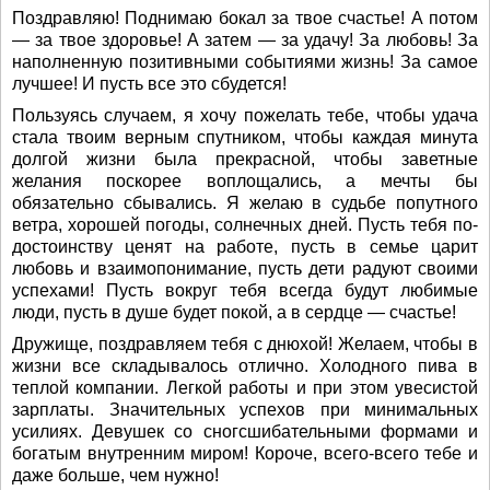
Поздравляю! Поднимаю бокал за твое счастье! А потом
— за твое здоровье! А затем — за удачу! За любовь! За
наполненную позитивными событиями жизнь! За самое
лучшее! И пусть все это сбудется!
Пользуясь случаем, я хочу пожелать тебе, чтобы удача
стала твоим верным спутником, чтобы каждая минута
долгой жизни была прекрасной, чтобы заветные
желания поскорее воплощались, а мечты бы
обязательно сбывались. Я желаю в судьбе попутного
ветра, хорошей погоды, солнечных дней. Пусть тебя по-
достоинству ценят на работе, пусть в семье царит
любовь и взаимопонимание, пусть дети радуют своими
успехами! Пусть вокруг тебя всегда будут любимые
люди, пусть в душе будет покой, а в сердце — счастье!
Дружище, поздравляем тебя с днюхой! Желаем, чтобы в
жизни все складывалось отлично. Холодного пива в
теплой компании. Легкой работы и при этом увесистой
зарплаты. Значительных успехов при минимальных
усилиях. Девушек со сногсшибательными формами и
богатым внутренним миром! Короче, всего-всего тебе и
даже больше, чем нужно!