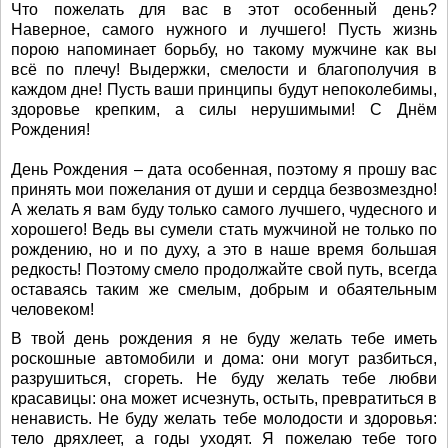
Что пожелать для вас в этот особенный день?
Наверное, самого нужного и лучшего! Пусть жизнь
порою напоминает борьбу, но такому мужчине как вы
всё по плечу! Выдержки, смелости и благополучия в
каждом дне! Пусть ваши принципы будут непоколебимы,
здоровье крепким, а силы нерушимыми! С Днём
Рождения!
День Рождения – дата особенная, поэтому я прошу вас
принять мои пожелания от души и сердца безвозмездно!
А желать я вам буду только самого лучшего, чудесного и
хорошего! Ведь вы сумели стать мужчиной не только по
рождению, но и по духу, а это в наше время большая
редкость! Поэтому смело продолжайте свой путь, всегда
оставаясь таким же смелым, добрым и обаятельным
человеком!
В твой день рождения я не буду желать тебе иметь
роскошные автомобили и дома: они могут разбиться,
разрушиться, сгореть. Не буду желать тебе любви
красавицы: она может исчезнуть, остыть, превратиться в
ненависть. Не буду желать тебе молодости и здоровья:
тело дряхлеет, а годы уходят. Я пожелаю тебе того