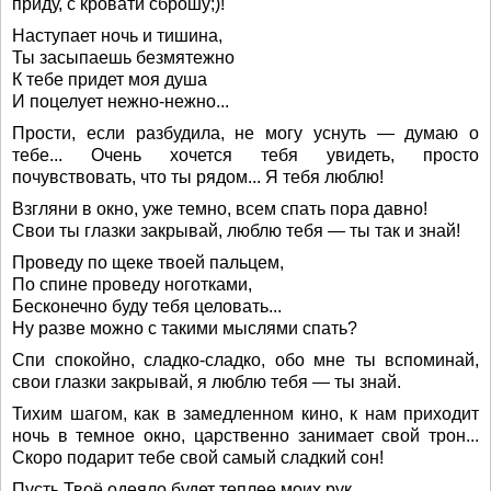
приду, с кровати сброшу;)!
Наступает ночь и тишина,
Ты засыпаешь безмятежно
К тебе придет моя душа
И поцелует нежно-нежно...
Прости, если разбудила, не могу уснуть — думаю о
тебе... Очень хочется тебя увидеть, просто
почувствовать, что ты рядом... Я тебя люблю!
Взгляни в окно, уже темно, всем спать пора давно!
Свои ты глазки закрывай, люблю тебя — ты так и знай!
Проведу по щеке твоей пальцем,
По спине проведу ноготками,
Бесконечно буду тебя целовать...
Ну разве можно с такими мыслями спать?
Спи спокойно, сладко-сладко, обо мне ты вспоминай,
свои глазки закрывай, я люблю тебя — ты знай.
Тихим шагом, как в замедленном кино, к нам приходит
ночь в темное окно, царственно занимает свой трон...
Скоро подарит тебе свой самый сладкий сон!
Пусть Твоё одеяло будет теплее моих рук...