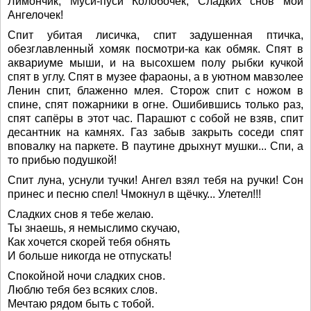
Лимончик, Муси-пуси Колобочек, Сладких снов мой
Ангелочек!
Спит убитая лисичка, спит задушенная птичка,
обезглавленный хомяк посмотри-ка как обмяк. Спят в
аквариуме мыши, и на высохшем полу рыбки кучкой
спят в углу. Спят в музее фараоны, а в уютном мавзолее
Ленин спит, блаженно млея. Сторож спит с ножом в
спине, спят пожарники в огне. Ошибившись только раз,
спят сапёры в этот час. Парашют с собой не взяв, спит
десантник на камнях. Газ забыв закрыть соседи спят
вповалку на паркете. В паутине дрыхнут мушки... Спи, а
то прибью подушкой!
Спит луна, уснули тучки! Ангел взял тебя на ручки! Сон
принес и песню спел! Чмокнул в щёчку... Улетел!!!
Сладких снов я тебе желаю.
Ты знаешь, я немыслимо скучаю,
Как хочется скорей тебя обнять
И больше никогда не отпускать!
Спокойной ночи сладких снов.
Люблю тебя без всяких слов.
Мечтаю рядом быть с тобой.