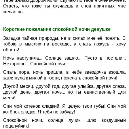
Тебе желаю доброй ночи! Скучаю по тебе я очень-очень.
Ответь, что тоже ты скучаешь и снов приятных мне
желаешь.
Короткие пожелания спокойной ночи девушке
Загадка тайная природы, не в силах мне её понять. С
тобою в мыслях на восходе, а спать ложусь - хочу
обнять!
Ночь наступила... Солнце зашло... Пусто в постели...
Нехорошо... Спокойной ночи...
Спать пора, ночь пришла, в небе звёздочка взошла,
заглянула к милой в гости, пожелать спокойной ночи!
Другой месяц, другой год, другая улыбка, другая слеза,
другой день, другая ночь... но ты единственный для
меня!
Спи мой котёнок сладкий. Я целую твои губы! Спи мой
котёнок сладко. Я тебя не забуду!
Спокойной ночи, солнца лучик, шлю воздушный
поцелуйчик!