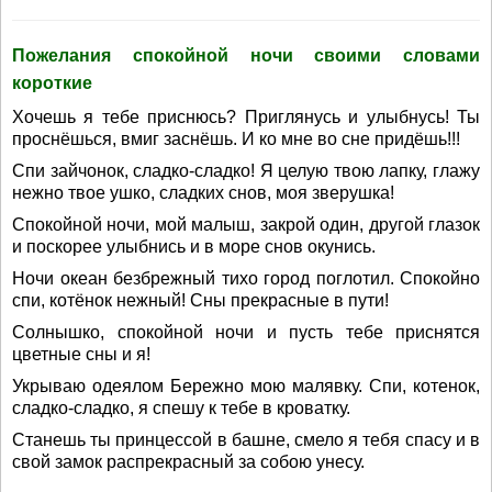
Пожелания спокойной ночи своими словами
короткие
Хочешь я тебе приснюсь? Приглянусь и улыбнусь! Ты
проснёшься, вмиг заснёшь. И ко мне во сне придёшь!!!
Спи зайчонок, сладко-сладко! Я целую твою лапку, глажу
нежно твое ушко, сладких снов, моя зверушка!
Спокойной ночи, мой малыш, закрой один, другой глазок
и поскорее улыбнись и в море снов окунись.
Ночи океан безбрежный тихо город поглотил. Спокойно
спи, котёнок нежный! Сны прекрасные в пути!
Солнышко, спокойной ночи и пусть тебе приснятся
цветные сны и я!
Укрываю одеялом Бережно мою малявку. Спи, котенок,
сладко-сладко, я спешу к тебе в кроватку.
Станешь ты принцессой в башне, смело я тебя спасу и в
свой замок распрекрасный за собою унесу.