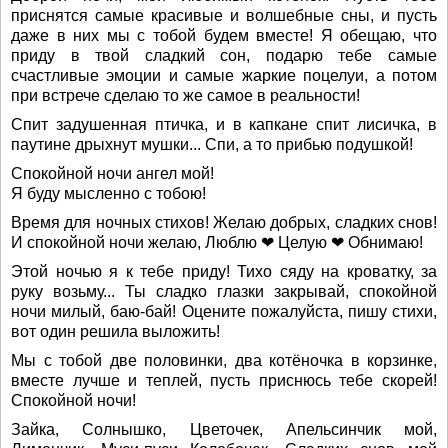
приснятся самые красивые и волшебные сны, и пусть
даже в них мы с тобой будем вместе! Я обещаю, что
приду в твой сладкий сон, подарю тебе самые
счастливые эмоции и самые жаркие поцелуи, а потом
при встрече сделаю то же самое в реальности!
Спит задушенная птичка, и в капкане спит лисичка, в
паутине дрыхнут мушки... Спи, а то прибью подушкой!
Спокойной ночи ангел мой!
Я буду мысленно с тобою!
Время для ночных стихов! Желаю добрых, сладких снов!
И спокойной ночи желаю, Люблю ❤ Целую ❤ Обнимаю!
Этой ночью я к тебе приду! Тихо сяду на кроватку, за
руку возьму... Ты сладко глазки закрывай, спокойной
ночи милый, баю-бай! Оцените пожалуйста, пишу стихи,
вот один решила выложить!
Мы с тобой две половинки, два котёночка в корзинке,
вместе лучше и теплей, пусть приснюсь тебе скорей!
Спокойной ночи!
Зайка, Солнышко, Цветочек, Апельсинчик мой,