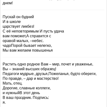
днем!
Пускай он будний
И в школе
царствует ликбез!
С её неповторимым И пусть удача
вам поможет,А справится с
оравой малых, –небес.
чадоПорой бывает нелегко,
Мы вам желаем повышенья
Растить одно родное Вам – мир, почет и уваженье,
Вы – знаний высших образец!
Педагоги мудрые, друзья,Пожеланья, будто обереги,
По правде, – дар и мастерство!
Мать, отец.
Дорогие, славные коллеги,
и нужныйВ этот день
В ваш праздник. Подпись:
я.