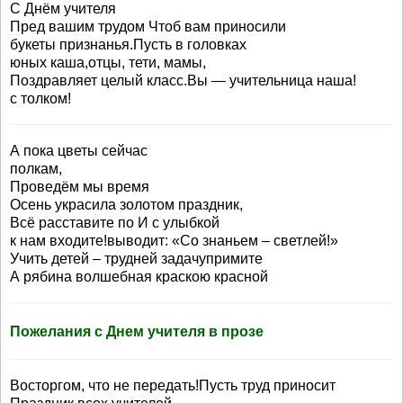
С Днём учителя
Пред вашим трудом Чтоб вам приносили
букеты признанья.Пусть в головках
юных каша,отцы, тети, мамы,
Поздравляет целый класс.Вы — учительница наша!
с толком!
А пока цветы сейчас
полкам,
Проведём мы время
Осень украсила золотом праздник,
Всё расставите по И с улыбкой
к нам входите!выводит: «Со знаньем – светлей!»
Учить детей – трудней задачупримите
А рябина волшебная краскою красной
Пожелания с Днем учителя в прозе
Восторгом, что не передать!Пусть труд приносит