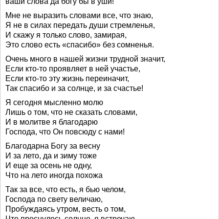
ваши слова да богу бы в уши!
Мне не выразить словами все, что знаю,
Я не в силах передать души стремленья,
И скажу я только слово, замирая,
Это слово есть «спасибо» без сомненья.
Очень много в нашей жизни трудной значит,
Если кто-то проявляет в ней участье,
Если кто-то эту жизнь переиначит,
Так спасибо и за солнце, и за счастье!
Я сегодня мысленно молю
Лишь о том, что не сказать словами,
И в молитве я благодарю
Господа, что Он повсюду с нами!
Благодарна Богу за весну
И за лето, да и зиму тоже
И еще за осень не одну,
Что на лето иногда похожа
Так за все, что есть, я бью челом,
Господа по свету величаю,
Пробуждаясь утром, весть о том,
Что проснулось солнце, я встречаю.