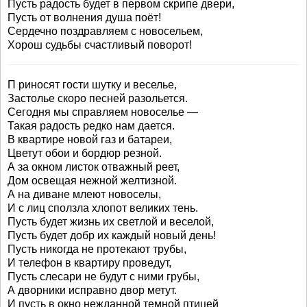
Пусть радость будет в первом скрипе двери,
Пусть от волнения душа поёт!
Сердечно поздравляем с новосельем,
Хорош судьбы счастливый поворот!
П риносят гости шутку и веселье,
Застолье скоро песней разольется.
Сегодня мы справляем новоселье —
Такая радость редко нам дается.
В квартире новой газ и батареи,
Цветут обои и бордюр резной.
А за окном листок отважный реет,
Дом освещая нежной желтизной.
А на диване млеют новоселы,
И с лиц сползла хлопот великих тень.
Пусть будет жизнь их светлой и веселой,
Пусть будет добр их каждый новый день!
Пусть никогда не протекают трубы,
И телефон в квартиру проведут,
Пусть слесари не будут с ними грубы,
А дворники исправно двор метут.
И пусть в окно нежданной темной птицей