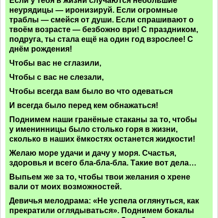
Если у тебя в жизни случаются небольшие
неурядицы — иронизируй. Если огромные
траблы — смейся от души. Если спрашивают о
твоём возрасте — безбожно ври! С праздником,
подруга, ты стала ещё на один год взрослее! С
днём рождения!
Чтобы вас не сглазили,
Чтобы с вас не слезали,
Чтобы всегда вам было во что одеваться
И всегда было перед кем обнажаться!
Поднимем наши гранёные стаканы за то, чтобы
у именинницы было столько горя в жизни,
сколько в наших ёмкостях останется жидкости!
Желаю море удачи и дачу у моря. Счастья,
здоровья и всего бла-бла-бла. Такие вот дела…
Выпьем же за то, чтобы твои желания о хрене
вали от моих возможностей.
Девичья мелодрама: «Не успела оглянуться, как
прекратили оглядываться». Поднимем бокалы