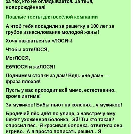
за тех, кто не оглядывается. За тебя,
новорождённая!
Пошлые тосты для весёлой компании
А чтоб тебя посадили за решётку в 100 лет за
грубое изнасилование молодой жены!
Хочу нажраться за «ЛОСЯ»!
Чтобы хотеЛОСЯ,
МогЛОСЯ,
Еб*ЛОСЯ и жиЛОСЯ!
Поднимем стопки за дам! Ведь «не дам» —
фраза плохая!
Пусть у вас проходит всё мимо, естественно,
кроме интима!
За мужиков! Бабы пьют на коленях…у мужиков!
Бродячий пёс идёт по улице, а навстречу ему
бежит ухоженная болонка. -Эй! Ты кто такая?-
спросил пёс. -Я красивая болонка.-ответила она
игриво.- А я просто пописать решил…Я