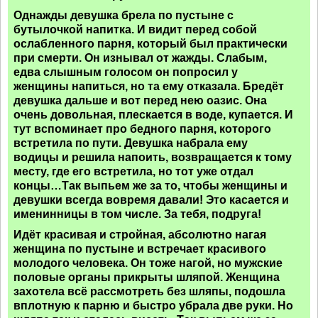
Однажды девушка брела по пустыне с
бутылочкой напитка. И видит перед собой
ослабленного парня, который был практически
при смерти. Он изнывал от жажды. Слабым,
едва слышным голосом он попросил у
женщины напиться, но та ему отказала. Бредёт
девушка дальше и вот перед нею оазис. Она
очень довольная, плескается в воде, купается. И
тут вспоминает про бедного парня, которого
встретила по пути. Девушка набрала ему
водицы и решила напоить, возвращается к тому
месту, где его встретила, но тот уже отдал
концы…Так выпьем же за то, чтобы женщины и
девушки всегда вовремя давали! Это касается и
именинницы в том числе. За тебя, подруга!
Идёт красивая и стройная, абсолютно нагая
женщина по пустыне и встречает красивого
молодого человека. Он тоже нагой, но мужские
половые органы прикрыты шляпой. Женщина
захотела всё рассмотреть без шляпы, подошла
вплотную к парню и быстро убрала две руки. Но