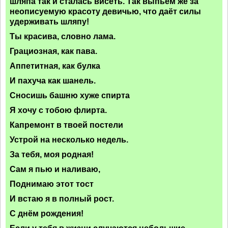
шляпа так и сталась висеть. Так выпьем же за
неописуемую красоту девичью, что даёт силы
удерживать шляпу!
Ты красива, словно лама.
Грациозная, как пава.
Аппетитная, как булка
И пахуча как шанель.
Сносишь башню хуже спирта
Я хочу с тобою флирта.
Капремонт в твоей постели
Устрой на несколько недель.
За тебя, моя родная!
Сам я пью и наливаю,
Поднимаю этот тост
И встаю я в полный рост.
С днём рождения!