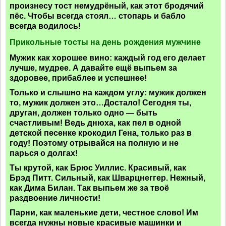
произнесу тост немудрёный, как этот бродячий
пёс. Чтобы всегда стоял… стопарь и бабло
всегда водилось!
Прикольные тосты на день рождения мужчине
Мужик как хорошее вино: каждый год его делает
лучше, мудрее. А давайте ещё выпьем за
здоровее, прибаблее и успешнее!
Только и слышно на каждом углу: мужик должен
то, мужик должен это…Достало! Сегодня ты,
друган, должен только одно — быть
счастливым! Ведь днюха, как пел в одной
детской песенке крокодил Гена, только раз в
году! Поэтому отрывайся на полную и не
парься о долгах!
Ты крутой, как Брюс Уиллис. Красивый, как
Брэд Питт. Сильный, как Шварцнеггер. Нежный,
как Дима Билан. Так выпьем же за твоё
раздвоение личности!
Парни, как маленькие дети, честное слово! Им
всегда нужны новые красивые машинки и