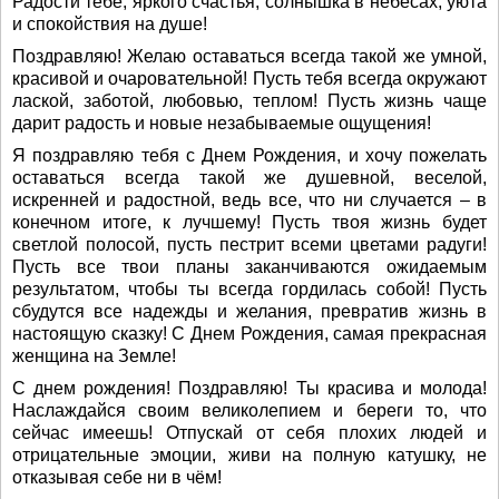
Радости тебе, яркого счастья, солнышка в небесах, уюта
и спокойствия на душе!
Поздравляю! Желаю оставаться всегда такой же умной,
красивой и очаровательной! Пусть тебя всегда окружают
лаской, заботой, любовью, теплом! Пусть жизнь чаще
дарит радость и новые незабываемые ощущения!
Я поздравляю тебя с Днем Рождения, и хочу пожелать
оставаться всегда такой же душевной, веселой,
искренней и радостной, ведь все, что ни случается – в
конечном итоге, к лучшему! Пусть твоя жизнь будет
светлой полосой, пусть пестрит всеми цветами радуги!
Пусть все твои планы заканчиваются ожидаемым
результатом, чтобы ты всегда гордилась собой! Пусть
сбудутся все надежды и желания, превратив жизнь в
настоящую сказку! С Днем Рождения, самая прекрасная
женщина на Земле!
С днем рождения! Поздравляю! Ты красива и молода!
Наслаждайся своим великолепием и береги то, что
сейчас имеешь! Отпускай от себя плохих людей и
отрицательные эмоции, живи на полную катушку, не
отказывая себе ни в чём!