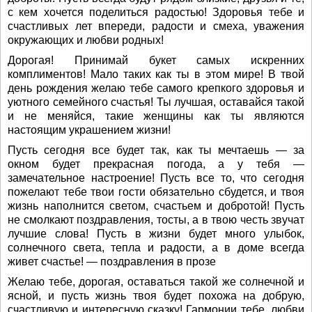
с кем хочется поделиться радостью! Здоровья тебе и
счастливых лет впереди, радости и смеха, уважения
окружающих и любви родных!
Дорогая! Принимай букет самых искренних
комплиментов! Мало таких как ты в этом мире! В твой
день рождения желаю тебе самого крепкого здоровья и
уютного семейного счастья! Ты лучшая, оставайся такой
и не меняйся, такие женщины как ты являются
настоящим украшением жизни!
Пусть сегодня все будет так, как ты мечтаешь — за
окном будет прекрасная погода, а у тебя —
замечательное настроение! Пусть все то, что сегодня
пожелают тебе твои гости обязательно сбудется, и твоя
жизнь наполнится светом, счастьем и добротой! Пусть
не смолкают поздравления, тосты, а в твою честь звучат
лучшие слова! Пусть в жизни будет много улыбок,
солнечного света, тепла и радости, а в доме всегда
живет счастье! — поздравления в прозе
Желаю тебе, дорогая, оставаться такой же солнечной и
ясной, и пусть жизнь твоя будет похожа на добрую,
счастливую и интересную сказку! Гармонии тебе, любви