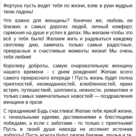
Фортуна пусть ведет тебя по жизни, взяв в руки мудрые
твою ладонь!
Что важно для женщины? Конечно же, любовь ее
близких и самых дорогих людей, личный комфорт,
гармония на душе и успех в делах. Мы желаем чтобы это
всё у тебя было! Желаем жить и радоваться каждому
светлому дню, замечать только самые радостные,
прекрасные и счастливые моменты жизни! Мы очень
тебя любим!
Королеву доброты, самую очаровательную женщину
нашего времени - с днем рождения! Желаю всего
самого прекрасного впереди ! Пусть жизнь будет полна
приятностей, неожиданностей, влюбленностей, ярких
встреч, путешествий, шоппинга, нежности, романтики и
только самых замечательных новостей! — поздравления
женщине в прозе
С праздником! Будь счастлива! Желаю тебе яркой жизни,
с гениальными идеями, достижениями и блестящими
победами, а если с заботами - то только с приятными!
Пусть в твоей душе никогда не иссякнет источник
доброты! Пусть всегда будут рядом близкие, друзья и те,