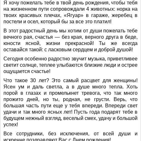
Я хочу пожелать тебе в твой день рождения, чтобы тебя
на жизненном пути сопровождали 4 животных: норка на
твоих красивых плечах, «Ягуар» в гараже, жеребец в
постели и осел, который бы за все это платил!
В этот радостный день мы хотим от души пожелать тебе
вечного рая, счастья — без края, верного друга в беде,
юности ясной, жизни прекрасной! Ты же всегда
оставайся такой: с ласковым сердцем и доброй душой!
Сегодня особенно радостно звучит музыка, приветливее
светит солнце, теплее улыбаются близкие люди и острее
ощущается счастье!
Что такое 30 лет? Это самый расцвет для женщины!
Ясен ум и даль светла, а в душе много тепла. Хоть
порой в глазах и промелькнет тревога, что так много
прожито дней, но ты, родная, не грусти. Верь, что
большая часть пути еще у тебя впереди. Впереди свет
удачи и так много ясных лет! Пусть года подарят тебе в
будущем нежный взгляд, веселый смех, удачу и большой
успех!
Все сотрудники, без исключения, от всей души и
искренне поздравляют Вас с Днем рождения!