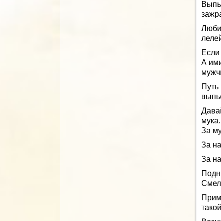
Выпь
зажр
Люби
лелей
Если
А им
мужч
Путь
выпье
Дава
мука.
За му
За на
За н
Подн
Смел
Прим
тако