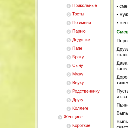
Прикольные
• см
Тосты
• муж
По имени
• жен
Парню
Смеш
Дедушке
Перв
Папе
Друз
колле
Брату
Дава
Сыну
капел
Мужу
Доро
Внуку
тяже
Родственнику
Пусть
из-за
Другу
Пьянс
Коллеге
Выпье
Женщине
Выпье
Короткие
счаст