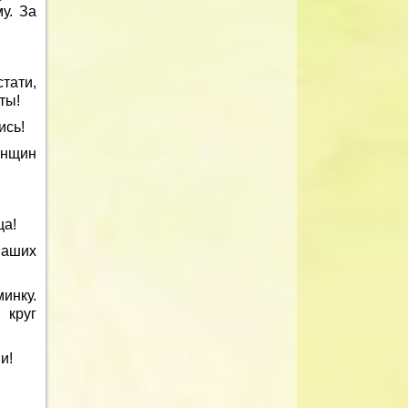
у. За
тати,
ты!
ись!
енщин
ца!
наших
инку.
 круг
и!