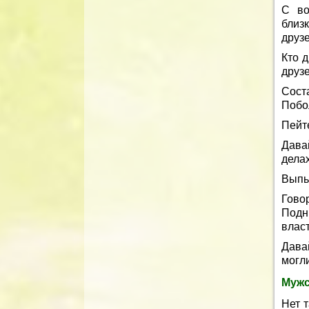
С во
близ
друзе
Кто д
друзе
Сост
Побо
Пейте
Давай
делах
Выпь
Говор
Подн
власт
Дава
могли
Мужс
Нет т