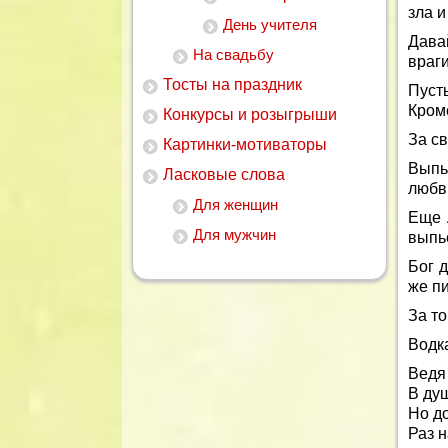
зла и
День учителя
Дава
На свадьбу
враги
Тосты на праздник
Пусть
Кроме
Конкурсы и розыгрыши
За с
Картинки-мотиваторы
Выпь
Ласковые слова
любв
Для женщин
Еще 
Для мужчин
выпь
Бог д
же пи
За то
Водка
Ведя
В ду
Но до
Раз н