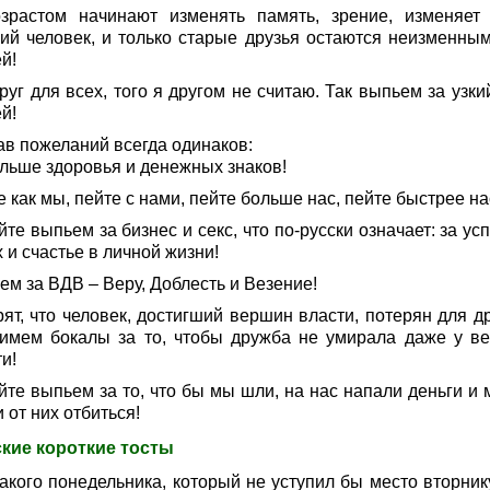
зрастом начинают изменять память, зрение, изменяет
кий человек, и только старые друзья остаются неизменным
й!
руг для всех, того я другом не считаю. Так выпьем за узки
й!
ав пожеланий всегда одинаков:
льше здоровья и денежных знаков!
 как мы, пейте с нами, пейте больше нас, пейте быстрее на
те выпьем за бизнес и секс, что по-русски означает: за ус
 и счастье в личной жизни!
ем за ВДВ – Веру, Доблесть и Везение!
ят, что человек, достигший вершин власти, потерян для др
имем бокалы за то, чтобы дружба не умирала даже у в
и!
йте выпьем за то, что бы мы шли, на нас напали деньги и 
 от них отбиться!
кие короткие тосты
акого понедельника, который не уступил бы место вторнику