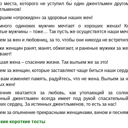
го места, которого не уступил бы один джентльмен другом
тльменов!
ршим «опрокидон» за здоровье наших жен!
много одиноких мужчин мечтает о хороших женах! Кс
тые мужчины – тоже… Так пусть же осуществятся наши меч
м за жен и любовниц, за то, чтобы они никогда не встретил
ки женщин ранят, манят, обжигают, и раненые мужики за ж
вают!
шая жена – спасение жизни. Так выпьем же за это!
ем за женщин, которые заставляют чаще биться наши серд
 вам изменяет память, радуйтесь, что не жена. Выпьем за 
ых жен!
ачник хватается за любовь, как утопающий за солом
нный джентльмен всегда имеет под рукой спасательный
их сердец. За истинных джентльменов, то есть за нас!
ем за опьянение прекрасными женщинами, вином и песням
кие короткие тосты