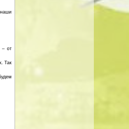
 наши
 – от
. Так
 будем