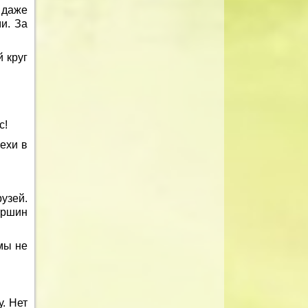
 даже
и. За
й круг
с!
пехи в
узей.
ершин
мы не
. Нет