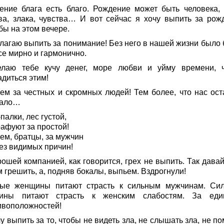
ение блага есть благо. Рождение может быть человека, 
ва, злака, чувства… И вот сейчас я хочу выпить за рож
бы на этом вечере.
лагаю выпить за понимание! Без него в нашей жизни было 
се мирно и гармонично.
лаю тебе кучу денег, море любви и уйму времени, 
адиться этим!
ем за честных и скромных людей! Тем более, что нас ост
мало…
палки, лес густой,
афуют за простой!
ем, братцы, за мужчин
ез видимых причин!
ошей компанией, как говорится, грех не выпить. Так давай
 грешить, а, подняв бокалы, выпьем. Вздрогнули!
ые женщины питают страсть к сильным мужчинам. Си
ины питают страсть к женским слабостям. За еди
ивоположностей!
у выпить за то, чтобы не видеть зла, не слышать зла, не п