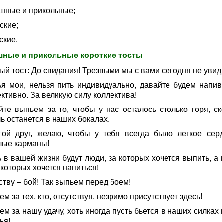
ешные и прикольные;
ские;
ские.
ные и прикольные короткие тосты
ый тост: До свидания! Трезвыми мы с вами сегодня не увид
ья мои, нельзя пить индивидуально, давайте будем напив
ктивно. За великую силу коллектива!
йте выпьем за то, чтобы у нас осталось столько горя, ск
ь останется в наших бокалах.
гой друг, желаю, чтобы у тебя всегда было легкое сер
лые карманы!
 в вашей жизни будут люди, за которых хочется выпить, а 
 которых хочется напиться!
тву – бой! Так выпьем перед боем!
м за тех, кто, отсутствуя, незримо присутствует здесь!
м за нашу удачу, хоть иногда пусть бьется в наших силках
ья!