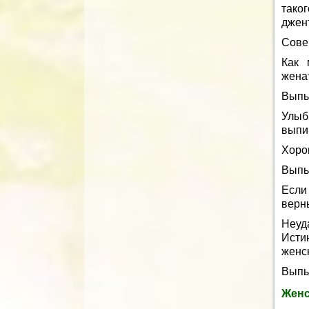
тако
джен
Сове
Как 
жена
Выпье
Улыб
выпи
Хоро
Выпь
Если
верн
Неуд
Исти
женск
Выпь
Женс