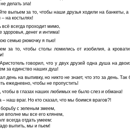
 не делать зла!
йте выпьем за то, чтобы наши друзья ходили на банкеты, а
 – на костылях!
 всё всегда проходит мимо,
 здоровья, денег и интима!
вою семью рюмочку я пью!
ем за то, чтобы столы ломились от изобилия, а кровати
и!
Аристотель говорил, что у двух друзей одна душа на двоих
ем за единство наших душ!
ал день на выпивку, но никто не знает, что это за день. Так
ть ежедневно, чтобы не пропустить!
, чтобы в глазах наших любимых не было слез и обмана!
 – наш враг. Но кто сказал, что мы боимся врагов?!
 борьбу с зеленым змеем,
ше вполне мы все его клянем,
лг всегда отдать умеем:
адо выпить, мы и пьем!