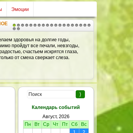
ы
Эмоции
НОЕ
1
2
3
4
5
6
7
8
9
10
11
12
13
14
15
16
17
18
19
20
21
Желаем вам счастья,
Здоровья, добра и тепла,
Чтоб все неудачи
Сгорели до тла,
Чтоб жить не тужить
До ста лет довелось.
Пусть сбудется всё,
Что ещё не сбылось!
Календарь событий
Август, 2026
Пн
Вт
Ср
Чт
Пт
Сб
Вс
1
2