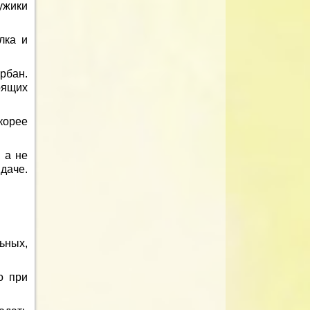
ужики
лка и
рбан.
оящих
корее
 а не
 даче.
ьных,
о при