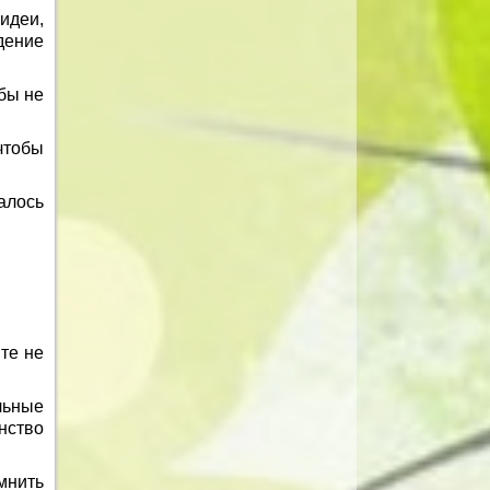
идеи,
дение
бы не
чтобы
алось
те не
льные
нство
омнить