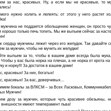
ем за нас, красивых. Ну, а если мы не красивые, то м
ались!
мого нужно холить и лелеять: от этого у него растет хо
ка!
 мужчина не поддается обольщению женщин, он просто чу
и хорошо только печь топить. Мы же выпьем сейчас за наст
ин!
 к сердцу мужчины лежит через его желудок. Так давайте с
м за мужчин, чтобы не мучить их желудки!
йте выпьем за то, чтобы в вашем доме всегда была мука,
 Чтобы у вас была норка на плечах, а не норка от крота на
ку и норку!!! За достаток в вашем доме!
с, красивых! За них, богатых!
ас, красивых! За вас, доверчивых…
имем бокалы за ВЛКСМ – за Всех Ласковых, Коммуникабел
ых Мужчин!
ем дозу за мужчин, которые чуть красивее обезьяны, н
й внешности имеют темперамент льва!