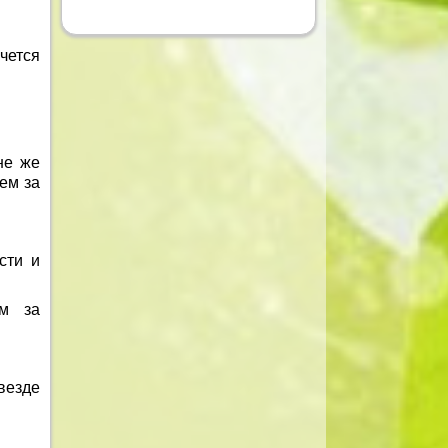
чется
не же
ем за
сти и
ем за
везде