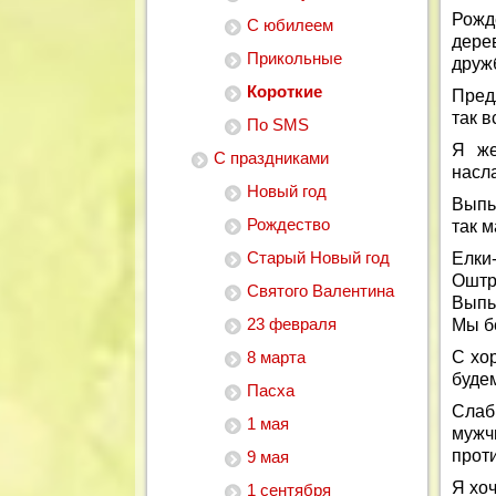
Рожд
С юбилеем
дере
Прикольные
друж
Короткие
Пред
так в
По SMS
Я же
С праздниками
насл
Новый год
Выпь
Рождество
так 
Старый Новый год
Елки-
Оштр
Святого Валентина
Выпь
23 февраля
Мы б
8 марта
С хор
будем
Пасха
Слаб
1 мая
мужч
прот
9 мая
Я хоч
1 сентября