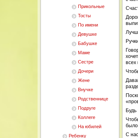
Прикольные
Счаст
Тосты
Доро
выпи
По имени
Лучше
Девушке
Ручки
Бабушке
Гово
Маме
хоче
Сестре
всех 
Дочери
Чтоб
Жене
Дава
разде
Внучке
Поск
Родственнице
«пров
Подруге
Будь 
Коллеге
Чтобы
было 
На юбилей
С на
Ребенку