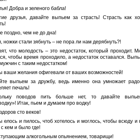
ья! Добра и зеленого бабла!
гие друзья, давайте выпьем за страсть! Страсть как хо
ть!
 поздно, чем не до дна!
, ножки стали зябнуть – не пора ли нам дерябнуть?!
рят, что молодость – это недостаток, который проходит. М
тся, чтобы время проходило, а недостаток оставался. Выпь
мужчин с таким недостатком!
ы ваши желания офигевали от ваших возможностей!
йте выпьем за дружбу, ведь именно она умножает радо
ляет печаль!
ольку поводов пить больше нет, то давайте выпь
одку»! Итак, пьем и думаем про водку!
здоров сто веков!
 елось и пилось, чтоб хотелось и моглось, чтобы всюду и 
с кем и было где!
ступающим алкогольным опьянением, товарищи!