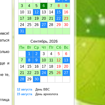
3
4
5
6
7
8
9
10
11
12
13
14
15
16
17
18
19
20
21
22
23
24
25
26
27
28
29
30
31
имся!
аться
Сентябрь, 2026
Пн
Вт
Ср
Чт
Пт
Сб
Вс
олько
1
2
3
4
5
6
7
8
9
10
11
12
13
дце и
14
15
16
17
18
19
20
21
22
23
24
25
26
27
не те,
28
29
30
12 августа
День ВВС
15 августа
День археолога
 птица