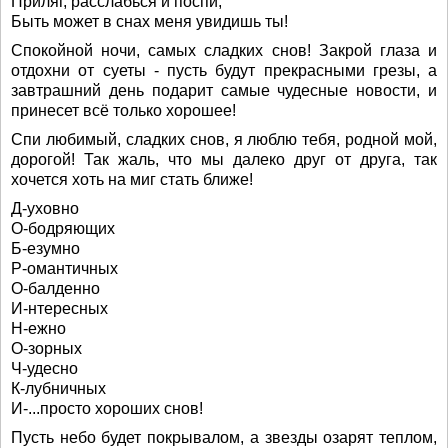
Приляг, расслабься и поспи,
Быть может в снах меня увидишь ты!
Спокойной ночи, самых сладких снов! Закрой глаза и
отдохни от суеты - пусть будут прекрасными грезы, а
завтрашний день подарит самые чудесные новости, и
принесет всё только хорошее!
Спи любимый, сладких снов, я люблю тебя, родной мой,
дорогой! Так жаль, что мы далеко друг от друга, так
хочется хоть на миг стать ближе!
Д-уховно
О-бодряющих
Б-езумно
Р-омантичных
О-балденно
И-нтересных
Н-ежно
О-зорных
Ч-удесно
К-лубничных
И-...просто хороших снов!
Пусть небо будет покрывалом, а звезды озарят теплом,