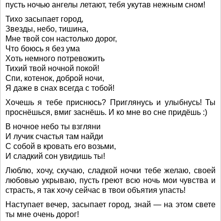
пусть ночью ангелы летают, тебя укутав нежным сном!
Тихо засыпает город,
Звезды, небо, тишина,
Мне твой сон настолько дорог,
Что боюсь я без ума
Хоть немного потревожить
Тихий твой ночной покой!
Спи, котенок, доброй ночи,
Я даже в снах всегда с тобой!
Хочешь я тебе приснюсь? Приглянусь и улыбнусь! Ты
проснёшься, вмиг заснёшь. И ко мне во сне придёшь :)
В ночное небо ты взгляни
И лучик счастья там найди
С собой в кровать его возьми,
И сладкий сон увидишь ты!
Люблю, хочу, скучаю, сладкой ночки тебе желаю, своей
любовью укрываю, пусть греют всю ночь мои чувства и
страсть, я так хочу сейчас в твои объятия упасть!
Наступает вечер, засыпает город, знай — на этом свете
ты мне очень дорог!