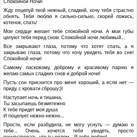
Спокойной Ночи!
Жду поцелуй твой нежный, сладкий, хочу тебя страстно
обнять. Тебя люблю я сильно-сильно, скорей ложись,
котенок, спать!
Мое сердце желает тебе спокойной ночи. А мои губы
целуют тебя перед сном. Спокойной ночи любимый...
Все закрывают глаза, потому что хотят спать, а я
закрываю глаза, потому что хочу увидеть тебя во сне!
Спокойной ночи!
Самому ласковому, доброму и красивому парню я
желаю самых сладких снов и доброй ночи!
Пусть сон приснится про меня хороший, а если нет —
приду, с кровати сброшу;)!
Наступает ночь и тишина,
Ты засыпаешь безмятежно
К тебе придет моя душа
И поцелует нежно-нежно...
Прости, если разбудила, не могу уснуть — думаю о
тебе... Очень хочется тебя увидеть, просто
почувствовать, что ты рядом... Я тебя люблю!