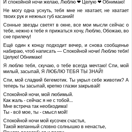
И спокойной ночи желаю, Люблю ❤ Целую ❤ Обнимаю!
Не могу одна уснуть, тебя мне не хватает, не хватает
твоих рук и нежных губ касаний!
Сонные звезды светят в окне, все мои мысли сейчас о
тебе, нежно к тебе я прижаться хочу, Люблю, Обожаю, во
сне прилечу!
Ещё один к концу подходит вечер, и снова сообщенье
набираю, чтоб написать — Спокойной ночи! Люблю тебя!
Целую! Обнимаю!
Я люблю тебя, скучаю, о тебе всегда мечтаю! Спи, мой
милый, засыпай, Я ЛЮБЛЮ ТЕБЯ ТЫ ЗНАЙ!
Спи, мой сладкий бегемотик. Ты укрыл себе животик? А
теперь ты засыпай, крепко глазки закрывай!
Спокойной ночи, мой любимый.
Как жаль - сейчас я не с тобой...
Мне встреча так необходима!
Ты - всё мое, ты - смысл мой!
Спокойной ночи мой кусочек счастья,
Такой желанный словно солнышко в ненастье,