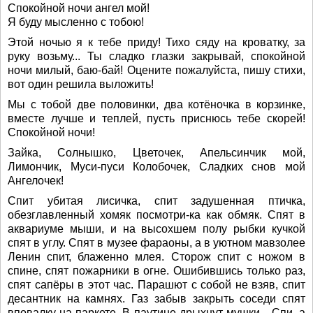
Спокойной ночи ангел мой!
Я буду мысленно с тобою!
Этой ночью я к тебе приду! Тихо сяду на кроватку, за
руку возьму... Ты сладко глазки закрывай, спокойной
ночи милый, баю-бай! Оцените пожалуйста, пишу стихи,
вот один решила выложить!
Мы с тобой две половинки, два котёночка в корзинке,
вместе лучше и теплей, пусть приснюсь тебе скорей!
Спокойной ночи!
Зайка, Солнышко, Цветочек, Апельсинчик мой,
Лимончик, Муси-пуси Колобочек, Сладких снов мой
Ангелочек!
Спит убитая лисичка, спит задушенная птичка,
обезглавленный хомяк посмотри-ка как обмяк. Спят в
аквариуме мыши, и на высохшем полу рыбки кучкой
спят в углу. Спят в музее фараоны, а в уютном мавзолее
Ленин спит, блаженно млея. Сторож спит с ножом в
спине, спят пожарники в огне. Ошибившись только раз,
спят сапёры в этот час. Парашют с собой не взяв, спит
десантник на камнях. Газ забыв закрыть соседи спят
вповалку на паркете. В паутине дрыхнут мушки... Спи, а