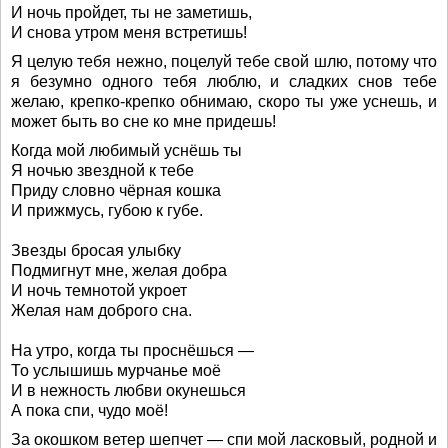
И ночь пройдет, ты не заметишь,
И снова утром меня встретишь!
Я целую тебя нежно, поцелуй тебе свой шлю, потому что
я безумно одного тебя люблю, и сладких снов тебе
желаю, крепко-крепко обнимаю, скоро ты уже уснешь, и
может быть во сне ко мне придешь!
Когда мой любимый уснёшь ты
Я ночью звездной к тебе
Приду словно чёрная кошка
И прижмусь, губою к губе.
Звезды бросая улыбку
Подмигнут мне, желая добра
И ночь темнотой укроет
Желая нам доброго сна.
На утро, когда ты проснёшься —
То услышишь мурчанье моё
И в нежность любви окунешься
А пока спи, чудо моё!
За окошком ветер шепчет — спи мой ласковый, родной и