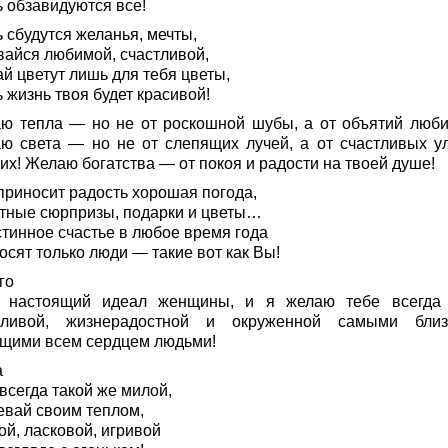
ь обзавидуются все!
 сбудутся желанья, мечты,
вайся любимой, счастливой,
й цветут лишь для тебя цветы,
 жизнь твоя будет красивой!
ю тепла — но не от роскошной шубы, а от объятий люби
ю света — но не от слепящих лучей, а от счастливых у
их! Желаю богатства — от покоя и радости на твоей душе!
приносит радость хорошая погода,
тные сюрпризы, подарки и цветы…
стинное счастье в любое время года
сят только люди — такие вот как Вы!
го
 настоящий идеал женщины, и я желаю тебе всегда
тливой, жизнерадостной и окруженной самыми близ
щими всем сердцем людьми!
а
всегда такой же милой,
евай своим теплом,
ой, ласковой, игривой