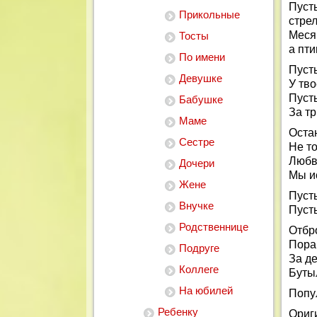
Пусть
Прикольные
стрел
Меся
Тосты
а пти
По имени
Пуст
Девушке
У тво
Пусть
Бабушке
За тр
Маме
Остан
Сестре
Не то
Любви
Дочери
Мы и
Жене
Пусть
Внучке
Пусть
Родственнице
Отбро
Пора 
Подруге
За д
Коллеге
Буты
На юбилей
Попу
Ребенку
Ориг