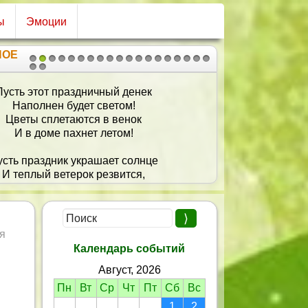
ы
Эмоции
НОЕ
1
2
3
4
5
6
7
8
9
10
11
12
13
14
15
16
17
18
19
20
21
Пусть этот праздничный денек
Наполнен будет светом!
Цветы сплетаются в венок
И в доме пахнет летом!
усть праздник украшает солнце
И теплый ветерок резвится,
Букет цветов благоухает,
Мелодий хоровод кружится!
усть счастье в воздухе витает
я
И дарит красоту и нежность!
Календарь событий
Пусть никогда не покидают
Август, 2026
оровье, силы, шарм и свежесть!
Пн
Вт
Ср
Чт
Пт
Сб
Вс
1
2