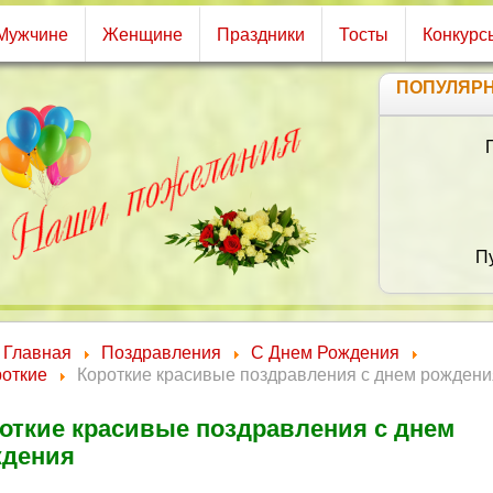
Мужчине
Женщине
Праздники
Тосты
Конкурс
ПОПУЛЯР
П
Главная
Поздравления
С Днем Рождения
П
роткие
Короткие красивые поздравления с днем рождени
откие красивые поздравления с днем
Зд
ждения