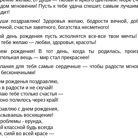
ждом мгновении! Пусть к тебе удача спешит, самым лучшим
дит!
уши поздравляю! Здоровья желаю, бодрости вечной, до
чной, счастья заветного, богатства несметного!
ой день рождения пусть исполнятся все-все твои мечты!
 тебе желаю — любви, здоровья, красоты!
ем рождения! В тот день, когда ты родилась, прои
ительная вещь — мир стал прекраснее!
лания для тебя самые сердечные — чтобы радости мгно
 бесконечными!
ем рожденья поздравляю,
в радости и не скучай!
лаю тебе столько счастья —
оно полилось через край!
равляю с днем рождения,
ызываешь восхищение!
проблемы - ерунда,
й классной будь всегда
, сияй во всей красе —