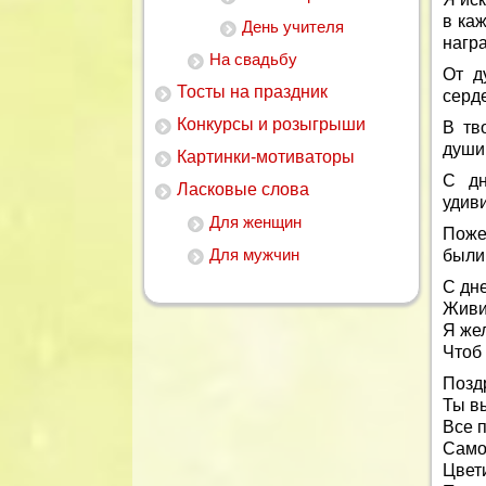
в ка
День учителя
награ
На свадьбу
От д
Тосты на праздник
серде
Конкурсы и розыгрыши
В тв
души
Картинки-мотиваторы
С дн
Ласковые слова
удив
Для женщин
Поже
Для мужчин
были
С дн
Живи 
Я же
Чтоб 
Позд
Ты в
Все 
Само
Цвети