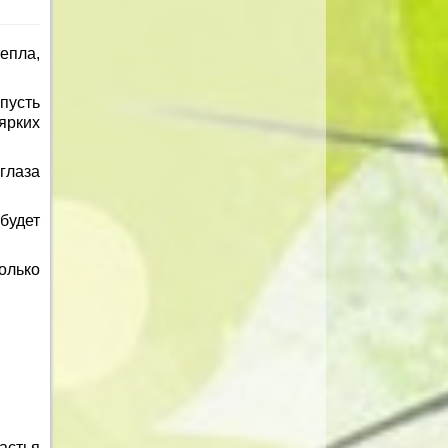
тепла,
пусть
ярких
 глаза
будет
олько
астья