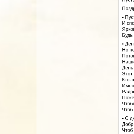
Позд
• Пус
И сп
Яркой
Будь 
• Де
Но не
Потом
Наши
День
Этот 
Кто-т
Имен
Радо
Поже
Чтоб
Чтоб
• С 
Добр
Чтоб 