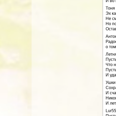
И во 
Тоня
Эх ка
Не см
Но п
Оста
Анто
Радо
о том
Летн
Пусть
Что н
Пуст
И уда
Ушки
Сохр
И сч
Никог
И лет
Lur5
Пусть