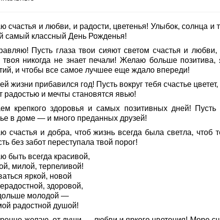
 счастья и любви, и радости, цветенья! Улыбок, солнца и 
ой самый классный День Рожденья!
равляю! Пусть глаза твои сияют светом счастья и любви, 
 твоя никогда не знает печали! Желаю больше позитива, 
тий, и чтобы все самое лучшее еще ждало впереди!
ей жизни прибавился год! Пусть вокруг тебя счастье цветет,
т радостью и мечты становятся явью!
ем крепкого здоровья и самых позитивных дней! Пусть 
тье в доме — и много преданных друзей!
ю счастья и добра, чтоб жизнь всегда была светла, чтоб т
ть без забот переступала твой порог!
ю быть всегда красивой,
ой, милой, терпеливой!
ваться яркой, новой
ерадостной, здоровой,
дольше молодой —
мой радостной душой!
кренне желаю, от души — любви и яркого цветения! Море сч