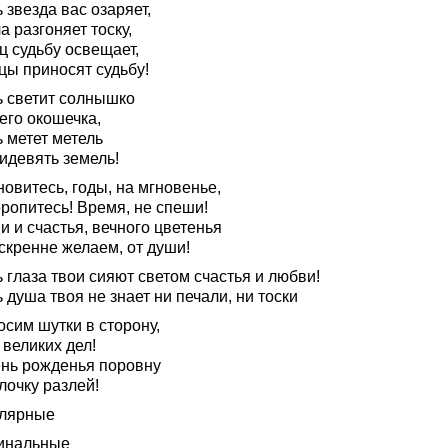
 звезда вас озаряет,
а разгоняет тоску,
ц судьбу освещает,
цы приносят судьбу!
ь светит солнышко
его окошечка,
 метет метель
идевять земель!
овитесь, годы, на мгновенье,
ропитесь! Время, не спеши!
 и счастья, вечного цветенья
скренне желаем, от души!
 глаза твои сияют светом счастья и любви!
 душа твоя не знает ни печали, ни тоски
сим шутки в сторону,
великих дел!
ень рожденья поровну
лочку разлей!
лярные
инальные