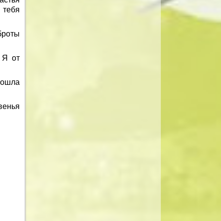
 тебя
броты
 Я от
зошла
венья