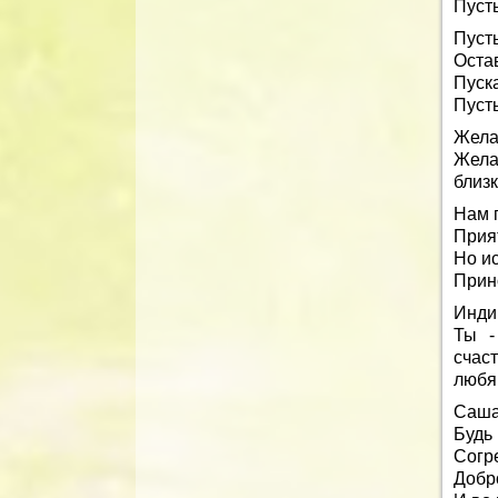
Пуст
Пусть
Оста
Пуска
Пусть
Жела
Жела
близк
Нам 
Прия
Но и
Прино
Инди
Ты -
счас
любя
Саш
Будь 
Согр
Добр