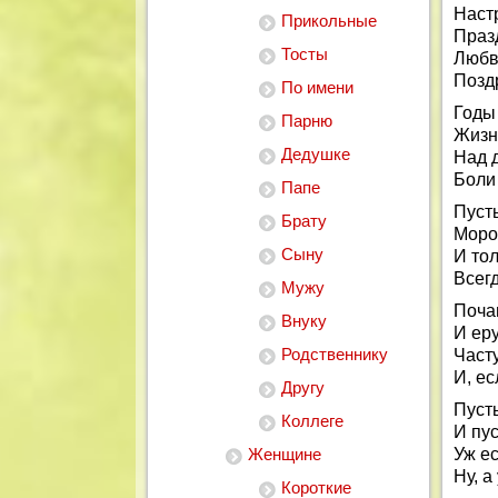
Наст
Прикольные
Празд
Тосты
Любв
Позд
По имени
Годы 
Парню
Жизн
Дедушке
Над 
Боли
Папе
Пусть
Брату
Мороз
Сыну
И тол
Всег
Мужу
Поча
Внуку
И еру
Родственнику
Част
И, ес
Другу
Пусть
Коллеге
И пус
Женщине
Уж ес
Ну, а
Короткие