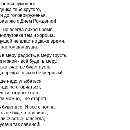
роенья чумового,
ника тебе крутого,
и до головокруженья,
равляю с Днем Рождения!
- не всегда лихое бремя,
ь-плутовка тем и хороша.
душой не властно даже время,
 настоящая душа.
 в меру радость, в меру грусть,
 и зной - всё будет в меру,
ько счастье будет пусть
да прекрасным и безмерным!
ще надо улыбаться
нде не огорчаться,
ушки озорные петь
ли можно, - не стареть!
 будет все! И вce с полна,
ть не будет половины,
ли счастье навсегда,
 удачи так лавиной!