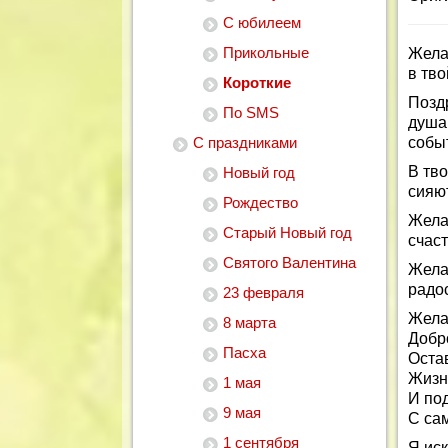
С юбилеем
Прикольные
Желаю
в тв
Короткие
Позд
По SMS
душа
С праздниками
собы
В тво
Новый год
сияю
Рождество
Жела
Старый Новый год
счас
Святого Валентина
Жела
радос
23 февраля
Жела
8 марта
Добр
Пасха
Оста
Жизн
1 мая
И по
9 мая
С са
1 сентября
Я ис