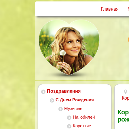
Главная
Поздравления
Ко
С Днем Рождения
Мужчине
Кор
На юбилей
ро
Короткие