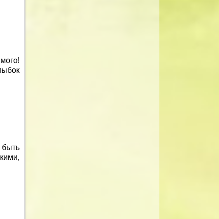
мого!
лыбок
 быть
кими,