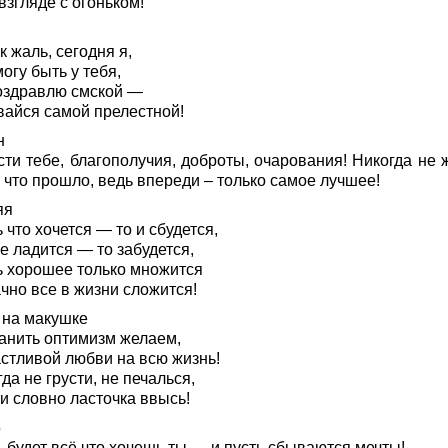
взгляде с огоньком!
к жаль, сегодня я,
огу быть у тебя,
оздравлю смской —
вайся самой прелестной!
н
сти тебе, благополучия, доброты, очарования! Никогда не 
 что прошло, ведь впереди – только самое лучшее!
яя
 что хочется — то и сбудется,
е ладится — то забудется,
ь хорошее только множится
чно все в жизни сложится!
 на макушке
анить оптимизм желаем,
астливой любви на всю жизнь!
да не грусти, не печалься,
и словно ласточка ввысь!
5
 будет всё что хочешь ты — и пусть сбываются мечты!