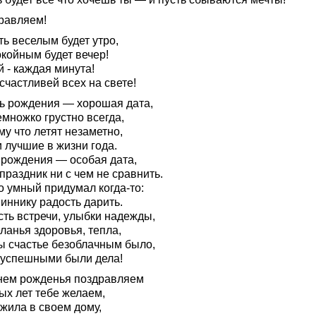
равляем!
ть веселым будет утро,
окойным будет вечер!
 - каждая минута!
счастливей всех на свете!
нь рождения — хорошая дата,
множко грустно всегда,
у что летят незаметно,
 лучшие в жизни года.
 рождения — особая дата,
праздник ни с чем не сравнить.
о умный придумал когда-то:
иннику радость дарить.
сть встречи, улыбки надежды,
ланья здоровья, тепла,
ы счастье безоблачным было,
 успешными были дела!
днем рожденья поздравляем
ых лет тебе желаем,
жила в своем дому,