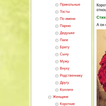
Прикольные
Коро
отно
Тосты
Стих
По имени
А он
Парню
Дедушке
Папе
Брату
Сыну
Мужу
Внуку
Родственнику
Другу
Коллеге
Женщине
Короткие