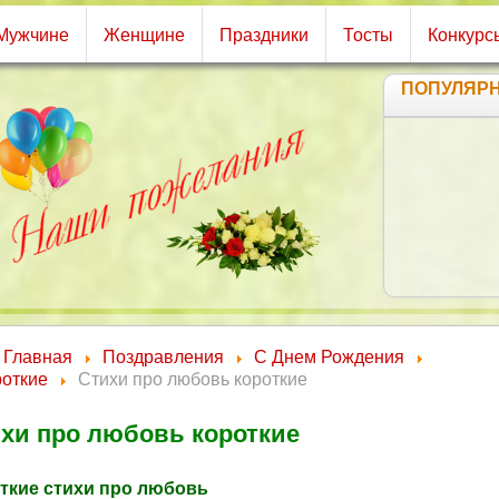
Мужчине
Женщине
Праздники
Тосты
Конкурс
ПОПУЛЯР
С
Чт
Чт
Главная
Поздравления
С Днем Рождения
роткие
Стихи про любовь короткие
хи про любовь короткие
ткие стихи про любовь