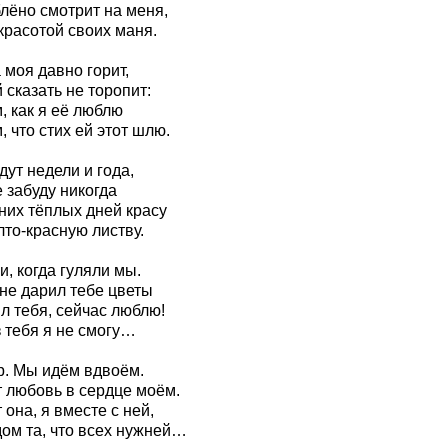
лёно смотрит на меня,
красотой своих маня.
 моя давно горит,
 сказать не торопит:
, как я её люблю
, что стих ей этот шлю.
ут недели и года,
 забуду никогда
них тёплых дней красу
то-красную листву.
и, когда гуляли мы.
 не дарил тебе цветы
л тебя, сейчас люблю!
 тебя я не смогу…
р. Мы идём вдвоём.
т любовь в сердце моём.
 она, я вместе с ней,
дом та, что всех нужней…