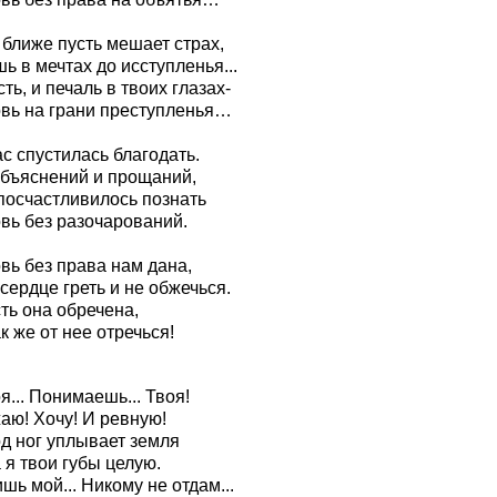
 ближе пусть мешает страх,
ь в мечтах до исступленья...
ть, и печаль в твоих глазах-
вь на грани преступленья…
с спустилась благодать.
объяснений и прощаний,
посчастливилось познать
вь без разочарований.
вь без права нам дана,
сердце греть и не обжечься.
ть она обречена,
к же от нее отречься!
я... Понимаешь... Твоя!
аю! Хочу! И ревную!
од ног уплывает земля
 я твои губы целую.
шь мой... Никому не отдам...