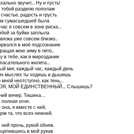
хально звучит... Ну и пусть!
с тобой разделю пополам
счастье, радость и грусть
так сумасшедшей была
час я совсем в зоне риска...
обой за буйки заплыла
вязка уже совсем близко..
орвался в моё подсознание
ращая мою зиму в лето..
у в тебе, как в мироздание
пасательного жилета...
ый миг, каждый час, каждый день
их мыслях ты ходишь и дышишь
 мной неотступно, как тень...
ОЯ, МОЙ ЕДИНСТВЕННЫЙ... Слышишь?
ний вечер. Тишина…
 полная огня.
 она, я вместе с ней,
ом та, что всех нежней.
 ней прочь, рукой обняв.
вцепившись в мой рукав