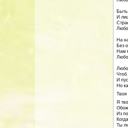
Быть
И лиш
Страс
Любо
На на
Без 
Нам 
Любо
Любо
Чтоб 
И пус
Но ка
Твоя
Я тво
Обож
Из п
Когда
Ты ли