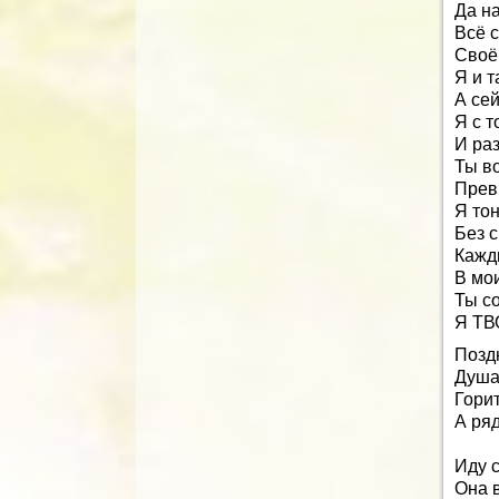
Да на
Всё 
Своё 
Я и 
А сей
Я с т
И раз
Ты в
Прев
Я тон
Без с
Кажд
В мо
Ты со
Я ТВ
Позд
Душа
Горит
А ряд
Иду с
Она 