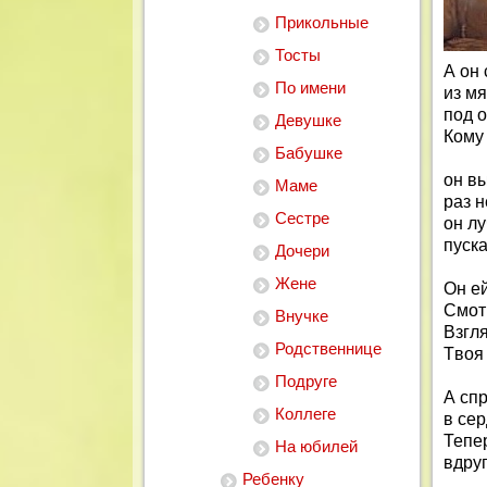
Прикольные
Тосты
А он
По имени
из мя
под 
Девушке
Кому 
Бабушке
он в
Маме
раз н
Сестре
он л
пуска
Дочери
Жене
Он ей
Смотр
Внучке
Взгля
Родственнице
Tвоя
Подруге
А спр
Коллеге
в сер
Тепе
На юбилей
вдруг
Ребенку