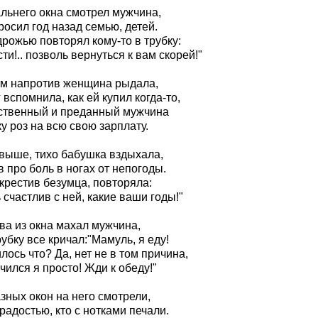
альнего окна смотрел мужчина,
росил год назад семью, детей.
дрожью повторял кому-то в трубку:
ти!.. позволь вернуться к вам скорей!"
ям напротив женщина рыдала,
 вспомнила, как ей купил когда-то,
ственный и преданный мужчина
у роз на всю свою зарплату.
 выше, тихо бабушка вздыхала,
 про боль в ногах от непогоды.
крестив безумца, повторяла:
 счастлив с ней, какие ваши годы!"
ва из окна махал мужчина,
рубку все кричал:"Мамуль, я еду!
лось что? Да, нет не в том причина,
чился я просто! Жди к обеду!"
зных окон на него смотрели,
 радостью, кто с нотками печали.