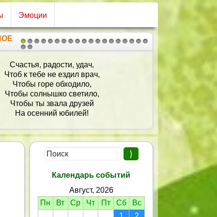
ы
Эмоции
НОЕ
1
2
3
4
5
6
7
8
9
10
11
12
13
14
15
16
17
18
19
20
21
частья, радости, удач,
В па
об к тебе не ездил врач,
Он о
Чтобы горе обходило,
И при
обы солнышко светило,
Я 
Чтобы ты звала друзей
Я вс
На осенний юбилей!
Бодро 
Нравит
Говори
И теп
Стану
Выпьем в
Календарь событий
Утром 
Август, 2026
Пн
Вт
Ср
Чт
Пт
Сб
Вс
1
2