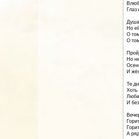
Влюб
Глаз 
Душа
Но ей
О том
О том
Пройд
Но не
Осен
И жёл
Те дн
Хоть
Люби
И без
Вече
Гори
Горит
А ря