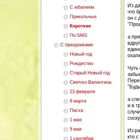
Из д
С юбилеем
что б
Прикольные
он с 
"Прос
Короткие
По SMS
а пр
вдруг
С праздниками
един
Новый год
охапк
Рождество
Чуть
Старый Новый год
забыв
Пере
Святого Валентина
"Будь
23 февраля
а сле
8 марта
и в т
Пасха
случи
соску
1 мая
9 мая
Из ра
кто с
1 сентября