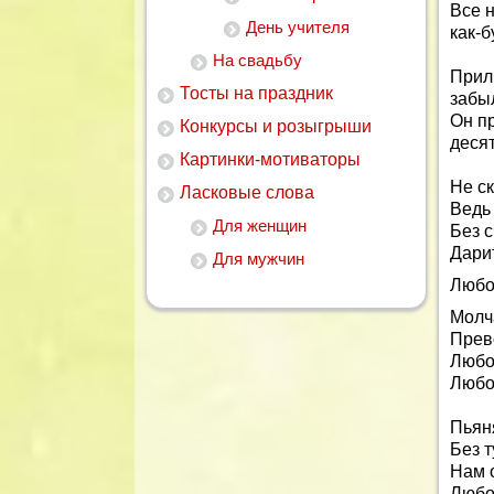
Все 
День учителя
как-б
На свадьбу
Прил
Тосты на праздник
забыл
Он п
Конкурсы и розыгрыши
деся
Картинки-мотиваторы
Не с
Ласковые слова
Ведь
Для женщин
Без с
Дари
Для мужчин
Любо
Молча
Прев
Любо
Любо
Пьян
Без т
Нам 
Любо