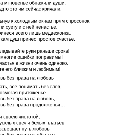
на мгновенье обнажили души,
удто это им сейчас кричали.
ьнув к холодным окнам прям спросонок,
и суету и с ней ненастье.
ринеся всего лишь медвежонка,
ткам душ принес простое счастье.
кладывайте руки раньше срока!
 многие ошибки поправимы!
частья в жизни очень одиноко.
те его близким и любимым!
вь без права на любовь
ть, всё понимать без слов,
озмогая притяженье…
вь без права на любовь,
вь без права продолженья…
я своею чистотой,
усклых свеч и белых платьев
освещает путь любовь,
вь без права на объятья…