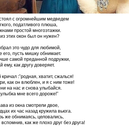
 стоял с огромнейшим медведем
гкого, податливого плюша,
окнами простой многоэтажки.
из этих окон был он нужен?
ыбрал это чудо для любимой,
е его, пусть мишку обнимает.
учше самой преданной подружки,
й ему, как другу доверяет.
 кричал :"родная, хватит, сжалься!
и, как он влюблен, и я с ним тоже!
ни на нас и снова улыбайся.
 улыбка мне всего дороже!"
ава из окна смотрели двое,
дцах их час назад кружила вьюга.
рь же обнимаясь, целовались,
 вспомнив, как же плохо друг без друга!