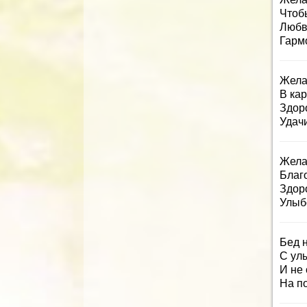
Чтоб
Любв
Гарм
Жела
В кар
Здоро
Удачи
Жела
Благ
Здоро
Улыб
Бед н
С ул
И не 
На по