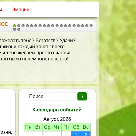
ы
Эмоции
НОЕ
1
2
3
4
5
6
7
8
9
10
11
12
13
14
15
16
17
18
19
20
21
Пусть Вас внуки умиляют,
Дарят счастье, гонят грусть,
А звезда побед, удачи
Освещает жизни путь.
Календарь событий
Август, 2026
Пн
Вт
Ср
Чт
Пт
Сб
Вс
изни,
1
2