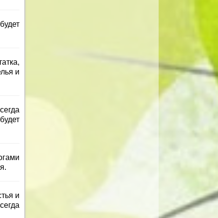
будет
атка,
елья и
сегда
будет
огами
я.
тья и
сегда