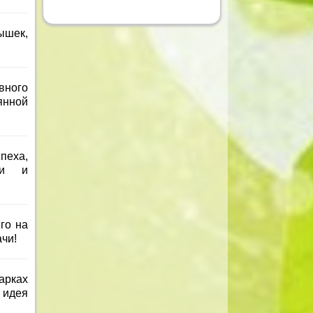
ышек,
вного
янной
пеха,
ачи и
го на
ачи!
арках
 идея