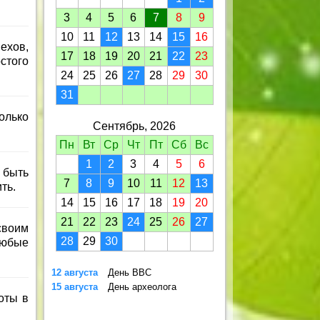
3
4
5
6
7
8
9
10
11
12
13
14
15
16
хов,
17
18
19
20
21
22
23
стого
24
25
26
27
28
29
30
31
олько
Сентябрь, 2026
Пн
Вт
Ср
Чт
Пт
Сб
Вс
1
2
3
4
5
6
 быть
7
8
9
10
11
12
13
ть.
14
15
16
17
18
19
20
21
22
23
24
25
26
27
своим
28
29
30
любые
12 августа
День ВВС
15 августа
День археолога
оты в