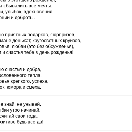
ы сбывались все мечты.
и, улыбок, вдохновения,
онии и доброты.
ю приятных подарков, сюрпризов,
мане деньжат, кругосветных круизов,
вья, любви (это без обсужденья),
 и счастья тебе в день рожденья!
ю счастья и добра,
ословенного тепла,
вья крепкого, успеха,
ок, юмора и смеха.
е знай, не унывай,
ыбки утро начинай,
считай свои года,
зитиве будь всегда!