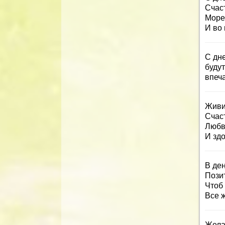
Счаст
Море
И во 
С дне
буду
впеч
Живи
Счаст
Любв
И зд
В де
Пози
Чтоб
Все 
Жела