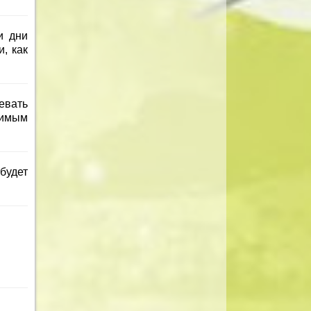
и дни
, как
евать
бимым
будет