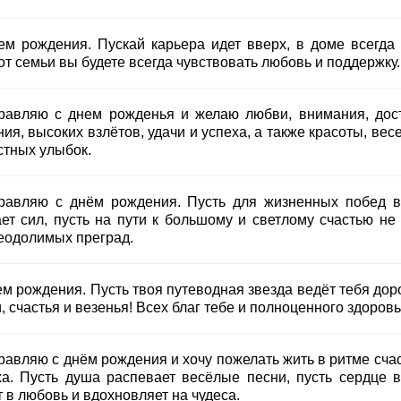
ем рождения. Пускай карьера идет вверх, в доме всегда 
от семьи вы будете всегда чувствовать любовь и поддержку.
равляю с днем рожденья и желаю любви, внимания, дост
ия, высоких взлётов, удачи и успеха, а также красоты, вес
стных улыбок.
равляю с днём рождения. Пусть для жизненных побед в
ает сил, пусть на пути к большому и светлому счастью не 
еодолимых преград.
ем рождения. Пусть твоя путеводная звезда ведёт тебя дор
, счастья и везенья! Всех благ тебе и полноценного здоровь
равляю с днём рождения и хочу пожелать жить в ритме счас
ха. Пусть душа распевает весёлые песни, пусть сердце в
 в любовь и вдохновляет на чудеса.