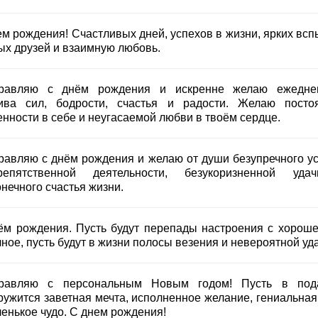
ем рождения! Счастливых дней, успехов в жизни, ярких всп
ых друзей и взаимную любовь.
равляю с днём рождения и искренне желаю ежедне
ива сил, бодрости, счастья и радости. Желаю посто
енности в себе и неугасаемой любви в твоём сердце.
равляю с днём рождения и желаю от души безупречного ус
репятственной деятельности, безукоризненной уд
нечного счастья жизни.
ём рождения. Пусть будут перепады настроения с хороше
ное, пусть будут в жизни полосы везения и невероятной уд
равляю с персональным Новым годом! Пусть в под
ружится заветная мечта, исполненное желание, гениальная
ленькое чудо. С днем рождения!