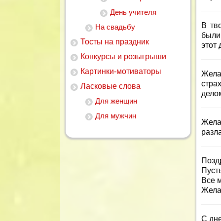
День учителя
В тв
На свадьбу
были
Тосты на праздник
этот 
Конкурсы и розыгрыши
Картинки-мотиваторы
Жела
стра
Ласковые слова
делом
Для женщин
Для мужчин
Жела
разл
Позд
Пусть
Все 
Жела
С дн