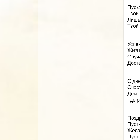
Пуск
Твои
Лишь
Твой 
Успех
Жизн
Случ
Доста
С дн
Счас
Дом 
Где р
Позд
Пусть
Жела
Пуст