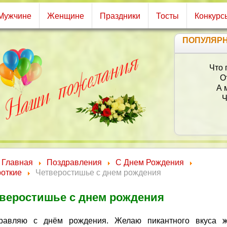
Мужчине
Женщине
Праздники
Тосты
Конкурс
ПОПУЛЯР
Главная
Поздравления
С Днем Рождения
роткие
Четверостишье с днем рождения
веростишье с днем рождения
равляю с днём рождения. Желаю пикантного вкуса ж