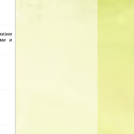
 жизни
ими и