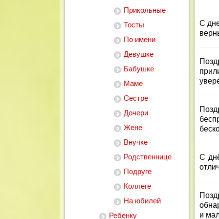
Прикольные
С дн
Тосты
верн
По имени
Девушке
Позд
Бабушке
прил
увер
Маме
Сестре
Позд
Дочери
бесп
Жене
беско
Внучке
Родственнице
С дн
отлич
Подруге
Коллеге
Позд
На юбилей
обна
и ма
Ребенку