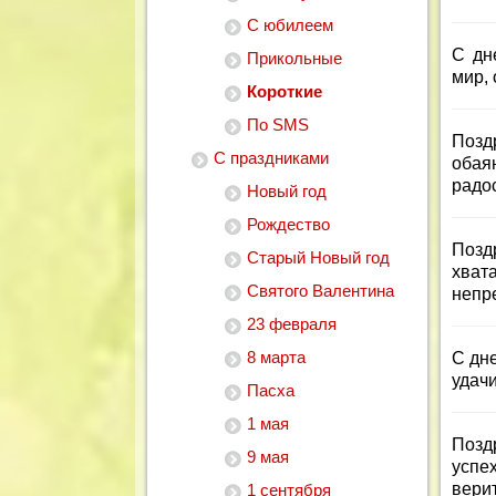
С юбилеем
С дн
Прикольные
мир, 
Короткие
По SMS
Позд
С праздниками
обаян
радо
Новый год
Рождество
Позд
Старый Новый год
хват
Святого Валентина
непр
23 февраля
8 марта
С дн
удачи
Пасха
1 мая
Позд
9 мая
успе
верит
1 сентября