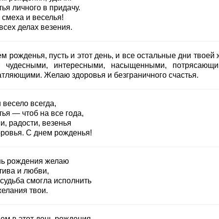
ья личного в придачу.
 смеха и веселья!
всех делах везения.
м рожденья, пусть и этот день, и все остальные дни твоей
т чудесными, интересными, насыщенными, потрясающ
атляющими. Желаю здоровья и безграничного счастья.
 весело всегда,
ья — чтоб на все года,
и, радости, везенья
оровья. С днем рожденья!
нь рождения желаю
тива и любви,
 судьба смогла исполнить
желания твои.
ем в этот день рождения,