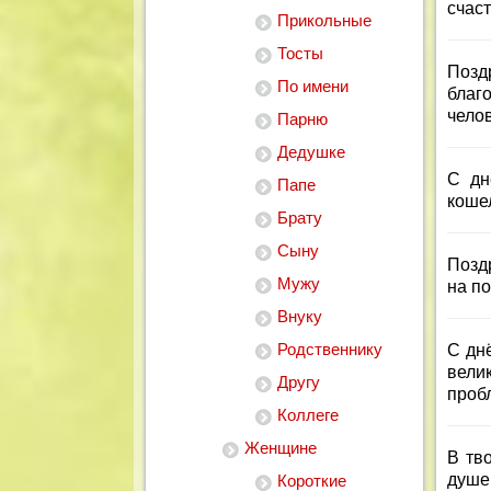
счаст
Прикольные
Тосты
Поз
По имени
благ
челов
Парню
Дедушке
С дн
Папе
кошел
Брату
Сыну
Позд
Мужу
на по
Внуку
Родственнику
С дн
вели
Другу
проб
Коллеге
Женщине
В тв
душе,
Короткие