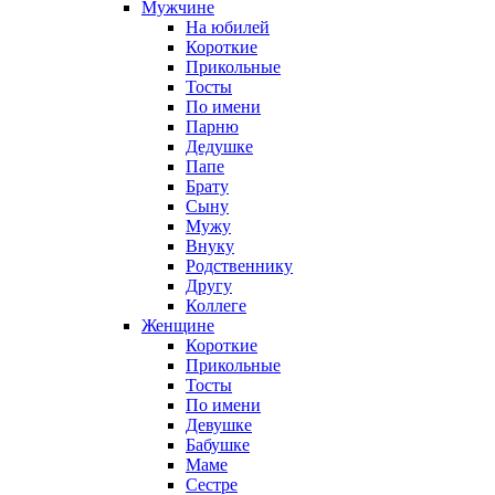
Мужчине
На юбилей
Короткие
Прикольные
Тосты
По имени
Парню
Дедушке
Папе
Брату
Сыну
Мужу
Внуку
Родственнику
Другу
Коллеге
Женщине
Короткие
Прикольные
Тосты
По имени
Девушке
Бабушке
Маме
Сестре