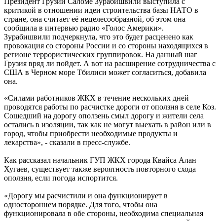
Президент Грузии Саломе Зурабишвили выступила с
критикой в отношении идеи строительства базы НАТО в
стране, она считает её нецелесообразной, об этом она
сообщила в интервью радио «Голос Америки».
Зурабишвили подчеркнула, что это будет расценено как
провокация со стороны России и со стороны находящихся в
регионе террористических группировок. На данный шаг
Грузия вряд ли пойдет. А вот на расширение сотрудничества с
США в Черном море Тбилиси может согласиться, добавила
она.
«Силами работников ЖКХ в течение нескольких дней
проводятся работы по расчистке дороги от оползня в селе Коз.
Сошедший на дорогу оползень смыл дорогу и жители села
остались в изоляции, так как не могут выехать в район или в
город, чтобы приобрести необходимые продукты и
лекарства», - сказали в пресс-службе.
Как рассказал начальник ГУП ЖКХ города Квайса Алан
Хугаев, существует также вероятность повторного схода
оползня, если погода испортится.
«Дорогу мы расчистили и она функционирует в
одностороннем порядке. Для того, чтобы она
функционировала в обе стороны, необходима специальная