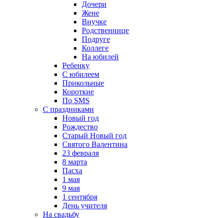
Дочери
Жене
Внучке
Родственнице
Подруге
Коллеге
На юбилей
Ребенку
С юбилеем
Прикольные
Короткие
По SMS
С праздниками
Новый год
Рождество
Старый Новый год
Святого Валентина
23 февраля
8 марта
Пасха
1 мая
9 мая
1 сентября
День учителя
На свадьбу