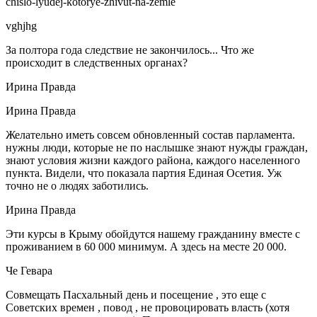
chislo-lyudej-kotorye-zhivut-na-zemle
vghjhg
За полтора года следствие не закончилось... Что же
происходит в следственных органах?
Ирина Правда
Ирина Правда
Желательно иметь совсем обновленный состав парламента.
нужны люди, которые не по наслышке знают нужды граждан,
знают условия жизни каждого района, каждого населенного
пункта. Видели, что показала партия Единая Осетия. Уж
точно не о людях заботились.
Ирина Правда
Эти курсы в Крыму обойдутся нашему гражданину вместе с
проживанием в 60 000 минимум. А здесь на месте 20 000.
Че Гевара
Совмещать Пасхальный день и посещение , это еще с
Советских времен , повод , не провоцировать власть (хотя