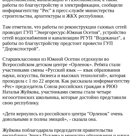
работы по благоустройству и электрификации, сообщили
информагентству "Рес" в пресс-службе министерства
строительства, архитектуры и ЖКХ республики.
Там отметили, что работы по реконструкции газовых сетей
проводит ГУП "Энергоресурс-Южная Осетия", устройство
сетей водоснабжения и канализации РГУП "Водоканал", а
работы по благоустройству предстоит провести ГУП
"Дорэкспострой".
Старшеклассники из Южной Осетии отдохнули во
Всероссийском детском центре «Орленок». Ребята стали
участниками смены «Русский язык — язык образования
науки, искусства, бизнеса и высоких технологий», которая
проходила с 1 по 22 апреля. Как рассказала информагентству
«Рес» председатель Союза российских граждан в РЮО
Наталья Жуйкова, участниками смены стали четыре
югоосетинских школьника, которые достойно представили
свою республику.
«Дети вернулись из российского центра "Орленок" очень
довольными и полны эмоций», - сказала она.
Жуйкова поблагодарила председателя правительства
республики Эрика Пухаева и министра образования и науки