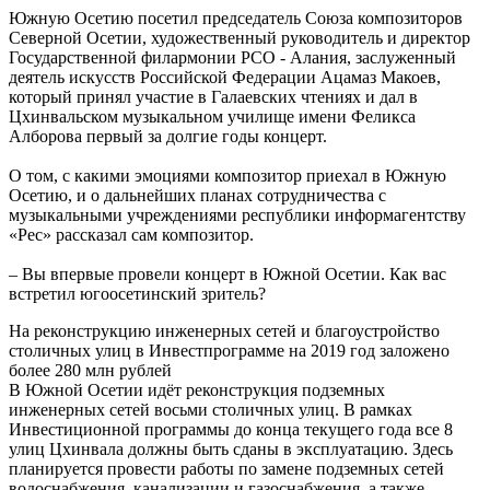
Южную Осетию посетил председатель Союза композиторов
Северной Осетии, художественный руководитель и директор
Государственной филармонии РСО - Алания, заслуженный
деятель искусств Российской Федерации Ацамаз Макоев,
который принял участие в Галаевских чтениях и дал в
Цхинвальском музыкальном училище имени Феликса
Алборова первый за долгие годы концерт.
О том, с какими эмоциями композитор приехал в Южную
Осетию, и о дальнейших планах сотрудничества с
музыкальными учреждениями республики информагентству
«Рес» рассказал сам композитор.
– Вы впервые провели концерт в Южной Осетии. Как вас
встретил югоосетинский зритель?
На реконструкцию инженерных сетей и благоустройство
столичных улиц в Инвестпрограмме на 2019 год заложено
более 280 млн рублей
В Южной Осетии идёт реконструкция подземных
инженерных сетей восьми столичных улиц. В рамках
Инвестиционной программы до конца текущего года все 8
улиц Цхинвала должны быть сданы в эксплуатацию. Здесь
планируется провести работы по замене подземных сетей
водоснабжения, канализации и газоснабжения, а также