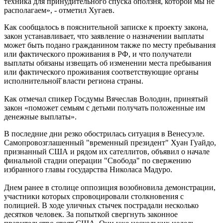
техника для принудительного спуска оползня, которой мы не
располагаем», - отметил Хугаев.
Как сообщалось в пояснительной записке к проекту закона,
закон устанавливает, что заявление о назначении выплаты
может быть подано гражданином также по месту пребывания
или фактического проживания в РФ, и что получатели
выплаты обязаны извещать об изменении места пребывания
или фактического проживания соответствующие органы
исполнительной̆ власти региона страны.
Как отмечал спикер Госдумы Вячеслав Володин, принятый
закон «поможет семьям с детьми получать положенные им
денежные выплаты».
В последние дни резко обострилась ситуация в Венесуэле.
Самопровозглашенный "временный президент" Хуан Гуайдо,
признанный США и рядом их сателлитов, объявил о начале
финальной стадии операции "Свобода" по свержению
избранного главы государства Николаса Мадуро.
Днем ранее в столице оппозиция возобновила демонстрации,
участники которых спровоцировали столкновения с
полицией. В ходе уличных стычек пострадали несколько
десятков человек. За попыткой свергнуть законное