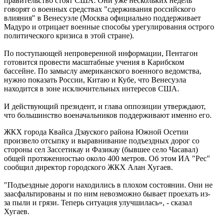
правительство стоят США. Они уже нескольких недель
говорят о военных средствах "сдерживания российского
влияния" в Венесуэле (Москва официально поддерживает
Мадуро и отрицает военные способы урегулирования острого
политического кризиса в этой стране).
По поступающей непроверенной информации, Пентагон
готовится провести масштабные учения в Карибском
бассейне. По замыслу американского военного ведомства,
нужно показать России, Китаю и Кубе, что Венесуэла
находится в зоне исключительных интересов США.
И действующий президент, и глава оппозиции утверждают,
что большинство военачальников поддерживают именно его.
ЖКХ города Квайса Дзауского района Южной Осетии
произвело отсыпку и выравнивание подъездных дорог со
стороны сел Зассетикау и Фазикау (бывшее село Часавал)
общей протяженностью около 400 метров. Об этом ИА "Рес"
сообщил директор городского ЖКХ Алан Хугаев.
"Подъездные дороги находились в плохом состоянии. Они не
заасфальтированы и по ним невозможно бывает проехать из-
за пыли и грязи. Теперь ситуация улучшилась», - сказал
Хугаев.