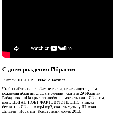
С днем рождения Ибрагим
Жители ЧИАССР_1980-е_А.Батчаев
Чтобы найти свои любимые треки, кто-то ищет:с днём
рождения ибрагим слушать онлайн , скачать 29 Ибрагим
Рабаданов – «На крыльях любви», смотреть клип Ибрагим,
music ЦЫГАН ПОЕТ ФАРТОВУЮ ПЕСНЮ, а также
бесплатно Ибрагим.mp4 mp3, скачать музыку Шамхан
Далдаев - Ибрагим | Концертный номер 2013,