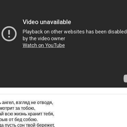
 ангел, взгляд не отводя,
мотрит за тобою,
й всю жизнь хранит тебя,
рыв от бед собою.
а пусть сон твой бережет,