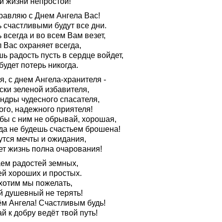
й жизни непростой!
равляю с Днем Ангела Вас!
 счастливыми будут все дни.
 всегда и во всем Вам везет,
 Вас охраняет всегда,
ь радость пусть в сердце войдет,
будет потерь никогда.
, с днем Ангела-хранителя -
ски зеленой избавителя,
андры чудесного спасателя,
ого, надежного приятеля!
бы с ним не обрывай, хорошая,
гда не будешь счастьем брошена!
утся мечты и ожидания,
ет жизнь полна очарования!
ем радостей земных,
ей хороших и простых.
хотим мы пожелать,
й душевный не терять!
ём Ангела! Счастливым будь!
й к добру ведёт твой путь!