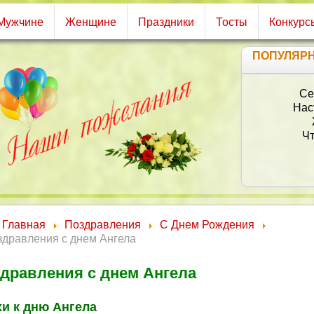
Мужчине
Женщине
Праздники
Тосты
Конкурс
ПОПУЛЯР
Се
Нас
Чт
Главная
Поздравления
С Днем Рождения
здравления с днем Ангела
дравления с днем Ангела
и к дню Ангела