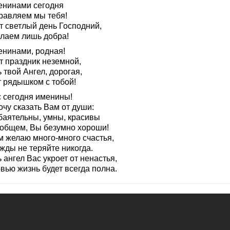
енинами сегодня
равляем мы тебя!
т светлый день Господний,
лаем лишь добра!
енинами, родная!
т праздник неземной,
 твой Ангел, дорогая,
т рядышком с тобой!
с сегодня именины!
очу сказать Вам от души:
баятельны, умны, красивы
в общем, Вы безумно хороши!
м желаю много-много счастья,
жды не теряйте никогда.
 ангел Вас укроет от ненастья,
вью жизнь будет всегда полна.