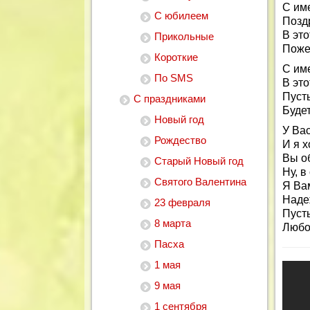
С им
С юбилеем
Позд
В это
Прикольные
Поже
Короткие
С им
По SMS
В это
Пусть
С праздниками
Буде
Новый год
У Ва
Рождество
И я х
Вы о
Старый Новый год
Ну, 
Святого Валентина
Я Ва
Наде
23 февраля
Пусть
8 марта
Любо
Пасха
1 мая
9 мая
1 сентября