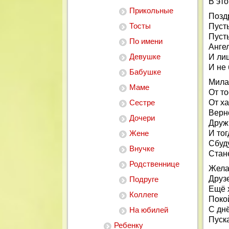
В это
Прикольные
Позд
Тосты
Пусть
Пусть
По имени
Ангел
Девушке
И лиш
И не 
Бабушке
Милая
Маме
От то
Сестре
От х
Верн
Дочери
Друж
Жене
И то
Сбуд
Внучке
Стан
Родственнице
Жела
Друз
Подруге
Ещё 
Коллеге
Поко
С дн
На юбилей
Пуска
Ребенку