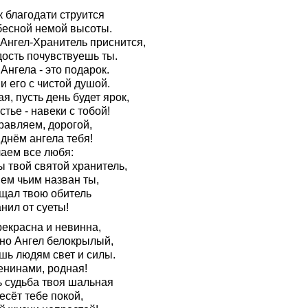
 благодати струится
бесной немой высоты.
 Ангел-Хранитель приснится,
дость почувствуешь ты.
Ангела - это подарок.
 его с чистой душой.
я, пусть день будет ярок,
стье - навеки с тобой!
равляем, дорогой,
днём ангела тебя!
лаем все любя:
ы твой святой хранитель,
ем чьим назван ты,
щал твою обитель
нил от суеты!
рекрасна и невинна,
но Ангел белокрылый,
шь людям свет и силы.
енинами, родная!
ь судьба твоя шальная
есёт тебе покой,