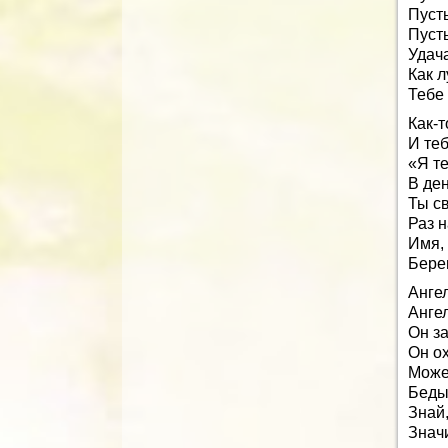
Пусть
Пусть
Удача
Как л
Тебе 
Как-т
И те
«Я т
В ден
Ты с
Раз 
Имя,
Берег
Ангел
Ангел
Он за
Он ох
Может
Беды
Знай,
Значи