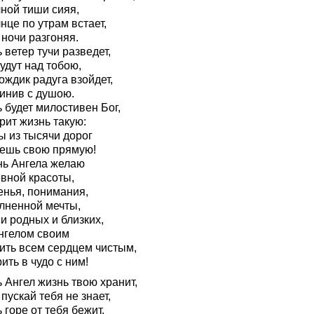
чной тиши сияя,
нце по утрам встает,
ночи разгоняя.
 ветер тучи разведет,
удут над тобою,
ождик радуга взойдет,
инив с душою.
 будет милостивен Бог,
рит жизнь такую:
ы из тысячи дорог
ешь свою прямую!
нь Ангела желаю
вной красоты,
енья, понимания,
лненной мечты,
и родных и близких,
ангелом своим
ить всем сердцем чистым,
ить в чудо с ним!
 Ангел жизнь твою хранит,
пускай тебя не знает,
 горе от тебя бежит,