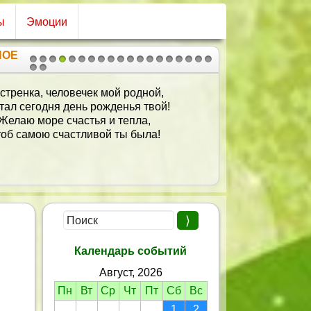
ы
Эмоции
НОЕ
1
2
3
4
5
6
7
8
9
10
11
12
13
14
15
16
17
18
19
20
21
стренка, человечек мой родной,
тал сегодня день рожденья твой!
Желаю море счастья и тепла,
об самою счастливой ты была!
Календарь событий
Август, 2026
Пн
Вт
Ср
Чт
Пт
Сб
Вс
1
2