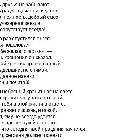
 друзья не забывают,
 радость,счастье и успех,
, нежность, добрый смех,
учезарная звезда,
сопутствует всегда!
о раз спустился ангел
бя поцеловал,
ебе желаю счастья», —
ь крещения он сказал.
вой крестик православный
надевший, не снимай,
 данное навеки,
и и почитай!
 небесный хранит нас на свете.
-хранитель у каждого свой.
 тебя в этой жизни в ответе,
раняет и жизнь, и покой.
, ему не всегда удается
 людские рукой отвести.
 что сегодня твой праздник начнется,
т, сегодня должно повезти.