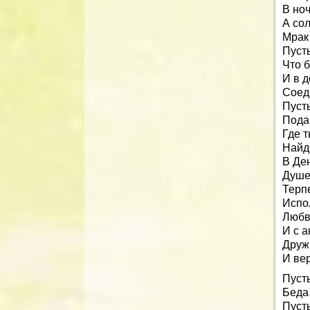
В но
А сол
Мрак 
Пусть
Что б
И в д
Соед
Пусть
Пода
Где т
Найд
В Де
Душе
Терп
Испо
Любв
И с 
Друж
И вер
Пусть
Беда 
Пусть