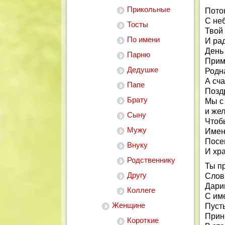
Прикольные
Поток
С не
Тосты
Твой
По имени
И ра
День 
Парню
Прими
Дедушке
Родна
А сча
Папе
Позд
Брату
Мы с 
и же
Сыну
Чтоб
Мужу
Имен
Посе
Внуку
И хра
Родственнику
Ты п
Другу
Слов
Дари
Коллеге
С им
Женщине
Пуст
Прин
Короткие