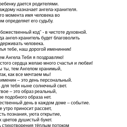
ребенку дается родителями.
каждому назначает ангела-хранителя.
ого момента имя человека во
м определяет его судьбу.
"божественный код" - в чистоте духовной.
да ангел-хранитель будет благоволить
ддерживать человека.
тья тебе, наш дорогой именинник!
ем Ангела Тебя я поздравляю!
стого сердца желаю много счастья и любви!
ы ты, тем Ангелом хранимый,
ак, как все мечтаем мы!
 именин – это день персональный.
 для тебя ныне солнечный свет.
вое – это образ реальный,
е подобного образа нет.
ественный день в каждом доме – событие.
 утро приносит рассвет,
ть познания, уюта открытие,
 цветов душистый букет.
ь стихотворения тёплым потоком