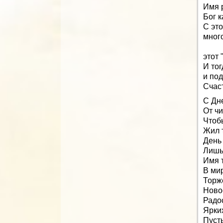
Имя 
Бог 
С эт
много
этот 
И тог
и по
Счас
С Дн
От чи
Чтоб
Жил т
День
Лишь
Имя т
В мир
Торж
Новое
Радос
Ярких
Пуст