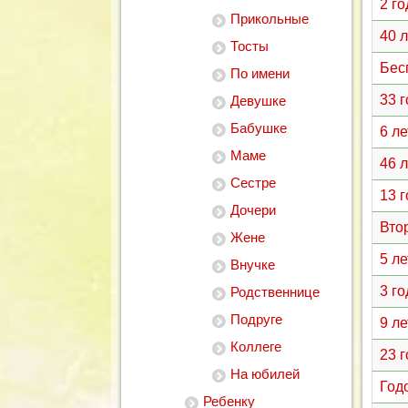
2 г
Прикольные
40 
Тосты
Бес
По имени
33 
Девушке
Бабушке
6 л
Маме
46 
Сестре
13 
Дочери
Вто
Жене
5 л
Внучке
3 г
Родственнице
Подруге
9 л
Коллеге
23 
На юбилей
Год
Ребенку