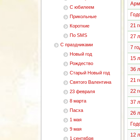
Арм
С юбилеем
Год
Прикольные
21 
Короткие
По SMS
27 
С праздниками
7 г
Новый год
15 
Рождество
36 
Старый Новый год
21 
Святого Валентина
22 
23 февраля
8 марта
37 
Пасха
26 
1 мая
Год
9 мая
12 
1 сентября