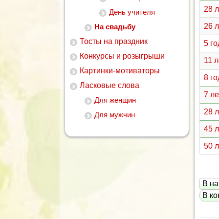
28 
День учителя
26 
На свадьбу
Тосты на праздник
5 г
Конкурсы и розыгрыши
11 
Картинки-мотиваторы
8 г
Ласковые слова
7 л
Для женщин
28 
Для мужчин
45 
50 
В на
В ко