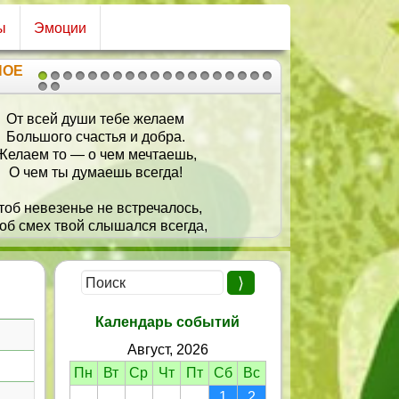
ы
Эмоции
НОЕ
1
2
3
4
5
6
7
8
9
10
11
12
13
14
15
16
17
18
19
20
21
 всей души тебе желаем
Мой милый
льшого счастья и добра.
Упорный
ем то — о чем мечтаешь,
Уверен
чем ты думаешь всегда!
Не ску
Тебе же
невезенье не встречалось,
Побед
смех твой слышался всегда,
Любви
рилась радость озорная,
Пусть бу
и улыбок, солнца и тепла!
Календарь событий
Август, 2026
Пн
Вт
Ср
Чт
Пт
Сб
Вс
1
2