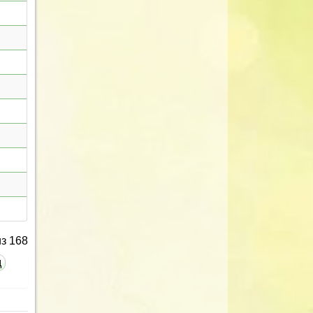
з 168
д