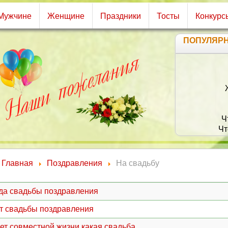
Мужчине
Женщине
Праздники
Тосты
Конкурс
ПОПУЛЯР
От
Бо
Жела
О 
Чтоб 
Чтоб 
Иск
Сред
Главная
Поздравления
На свадьбу
ода свадьбы поздравления
ет свадьбы поздравления
лет совместной жизни какая свадьба