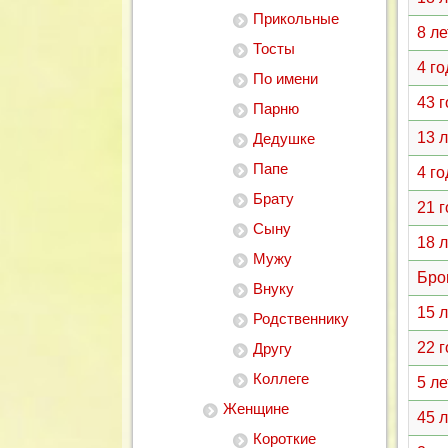
Прикольные
8 л
Тосты
4 г
По имени
43 
Парню
13 
Дедушке
Папе
4 г
Брату
21 
Сыну
18 
Мужу
Бро
Внуку
15 
Родственнику
22 
Другу
Коллеге
5 л
Женщине
45 
Короткие