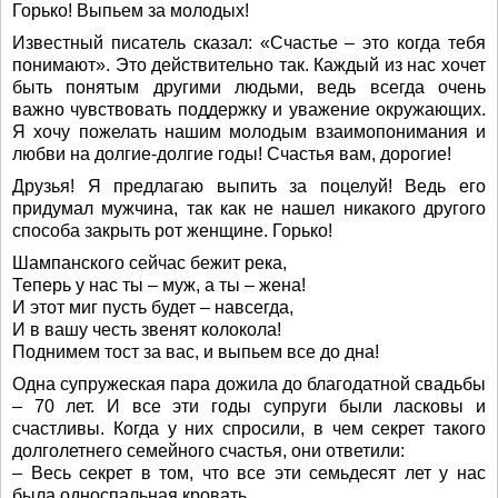
Горько! Выпьем за молодых!
Известный писатель сказал: «Счастье – это когда тебя
понимают». Это действительно так. Каждый из нас хочет
быть понятым другими людьми, ведь всегда очень
важно чувствовать поддержку и уважение окружающих.
Я хочу пожелать нашим молодым взаимопонимания и
любви на долгие-долгие годы! Счастья вам, дорогие!
Друзья! Я предлагаю выпить за поцелуй! Ведь его
придумал мужчина, так как не нашел никакого другого
способа закрыть рот женщине. Горько!
Шампанского сейчас бежит река,
Теперь у нас ты – муж, а ты – жена!
И этот миг пусть будет – навсегда,
И в вашу честь звенят колокола!
Поднимем тост за вас, и выпьем все до дна!
Одна супружеская пара дожила до благодатной свадьбы
– 70 лет. И все эти годы супруги были ласковы и
счастливы. Когда у них спросили, в чем секрет такого
долголетнего семейного счастья, они ответили:
– Весь секрет в том, что все эти семьдесят лет у нас
была односпальная кровать.