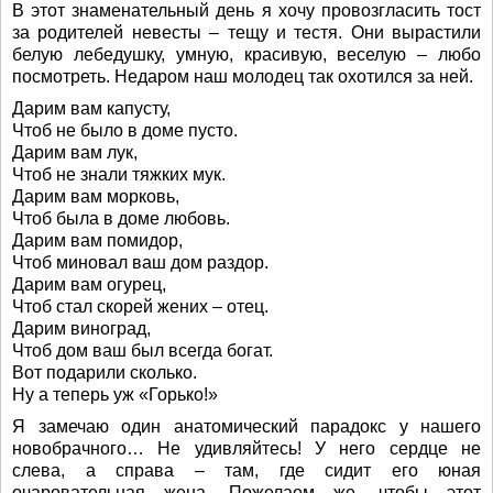
В этот знаменательный день я хочу провозгласить тост
за родителей невесты – тещу и тестя. Они вырастили
белую лебедушку, умную, красивую, веселую – любо
посмотреть. Недаром наш молодец так охотился за ней.
Дарим вам капусту,
Чтоб не было в доме пусто.
Дарим вам лук,
Чтоб не знали тяжких мук.
Дарим вам морковь,
Чтоб была в доме любовь.
Дарим вам помидор,
Чтоб миновал ваш дом раздор.
Дарим вам огурец,
Чтоб стал скорей жених – отец.
Дарим виноград,
Чтоб дом ваш был всегда богат.
Вот подарили сколько.
Ну а теперь уж «Горько!»
Я замечаю один анатомический парадокс у нашего
новобрачного… Не удивляйтесь! У него сердце не
слева, а справа – там, где сидит его юная
очаровательная жена. Пожелаем же, чтобы этот