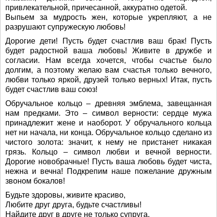
привлекательной, причесанной, аккуратно одетой.
Выпьем за мудрость жен, которые укрепляют, а не
разрушают супружескую любовь!
Дорогие дети! Пусть будет счастлив ваш брак! Пусть
будет радостной ваша любовь! Живите в дружбе и
согласии. Нам всегда хочется, чтобы счастье было
долгим, а поэтому желаю вам счастья только вечного,
любви только яркой, друзей только верных! Итак, пусть
будет счастлив ваш союз!
Обручальное кольцо – древняя эмблема, завещанная
нам предками. Это – символ верности: сердце мужа
принадлежит жене и наоборот. У обручального кольца
нет ни начала, ни конца. Обручальное кольцо сделано из
чистого золота: значит, к нему не пристанет никакая
грязь. Кольцо – символ любви и вечной верности.
Дорогие новобрачные! Пусть ваша любовь будет чиста,
нежна и вечна! Подкрепим наше пожелание дружным
звоном бокалов!
Будьте здоровы, живите красиво,
Любите друг друга, будьте счастливы!
Найдите друг в друге не только супруга,