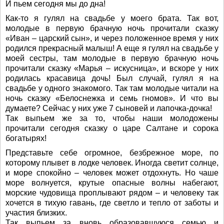
И пьем сегодня мы до дна!
Как-то я гулял на свадьбе у моего брата. Так вот,
молодые в первую брачную ночь прочитали сказку
«Иван – царский сын», и через положенное время у них
родился прекрасный малыш! А еще я гулял на свадьбе у
моей сестры, там молодые в первую брачную ночь
прочитали сказку «Марья – искусница», и вскоре у них
родилась красавица дочь! Был случай, гулял я на
свадьбе у одного знакомого. Так там молодые читали на
ночь сказку «Белоснежка и семь гномов». И что вы
думаете? Сейчас у них уже 7 сыновей и лапочка-дочка!
Так выпьем же за то, чтобы наши молодожены
прочитали сегодня сказку о царе Салтане и сорока
богатырях!
Представьте себе огромное, безбрежное море, по
которому плывет в лодке человек. Иногда светит солнце,
и море спокойно – человек может отдохнуть. Но чаше
море волнуется, крутые опасные волны набегают,
морские чудовища проплывают рядом – и человеку так
хочется в тихую гавань, где светло и тепло от заботы и
участия близких.
Так выпьем за вновь образовавшуюся семью и