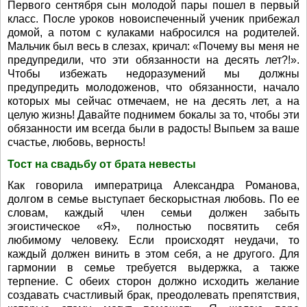
Первого сентября сын молодой пары пошел в первый
класс. После уроков новоиспеченный ученик прибежал
домой, а потом с кулаками набросился на родителей.
Мальчик был весь в слезах, кричал: «Почему вы меня не
предупредили, что эти обязанности на десять лет?!».
Чтобы избежать недоразумений мы должны
предупредить молодоженов, что обязанности, начало
которых мы сейчас отмечаем, не на десять лет, а на
целую жизнь! Давайте поднимем бокалы за то, чтобы эти
обязанности им всегда были в радость! Выпьем за ваше
счастье, любовь, верность!
Тост на свадьбу от брата невесты
Как говорила императрица Александра Романова,
долгом в семье выступает бескорыстная любовь. По ее
словам, каждый член семьи должен забыть
эгоистическое «Я», полностью посвятить себя
любимому человеку. Если происходят неудачи, то
каждый должен винить в этом себя, а не другого. Для
гармонии в семье требуется выдержка, а также
терпение. С обеих сторон должно исходить желание
создавать счастливый брак, преодолевать препятствия,