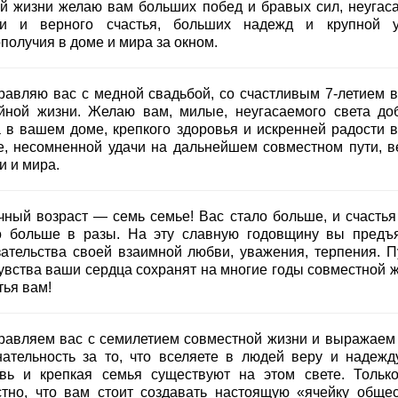
й жизни желаю вам больших побед и бравых сил, неугас
и и верного счастья, больших надежд и крупной у
получия в доме и мира за окном.
равляю вас с медной свадьбой, со счастливым 7-летием 
йной жизни. Желаю вам, милые, неугасаемого света до
а в вашем доме, крепкого здоровья и искренней радости 
е, несомненной удачи на дальнейшем совместном пути, в
и и мира.
чный возраст — семь семье! Вас стало больше, и счастья
о больше в разы. На эту славную годовщину вы предъ
зательства своей взаимной любви, уважения, терпения. П
чувства ваши сердца сохранят на многие годы совместной ж
тья вам!
равляем вас с семилетием совместной жизни и выражаем
нательность за то, что вселяете в людей веру и надежду
вь и крепкая семья существуют на этом свете. Тольк
стно, что вам стоит создавать настоящую «ячейку общес