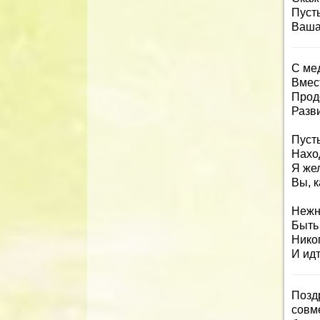
Пусть
Ваша
С ме
Вмест
Прод
Разв
Пусть
Нахо
Я жел
Вы, к
Нежн
Быть
Никог
И идт
Поз
совм