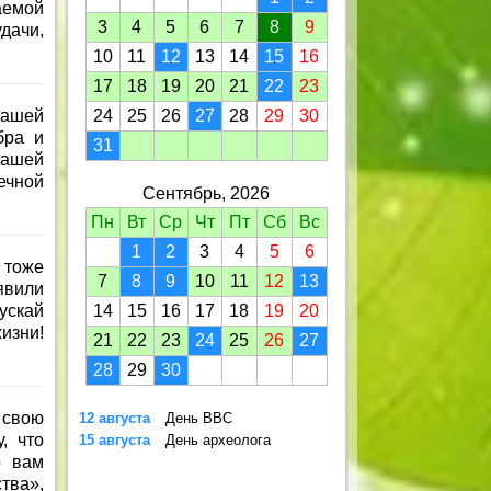
аемой
3
4
5
6
7
8
9
дачи,
10
11
12
13
14
15
16
17
18
19
20
21
22
23
вашей
24
25
26
27
28
29
30
бра и
31
вашей
ечной
Сентябрь, 2026
Пн
Вт
Ср
Чт
Пт
Сб
Вс
1
2
3
4
5
6
 тоже
7
8
9
10
11
12
13
явили
ускай
14
15
16
17
18
19
20
изни!
21
22
23
24
25
26
27
28
29
30
 свою
12 августа
День ВВС
, что
15 августа
День археолога
о вам
тва»,