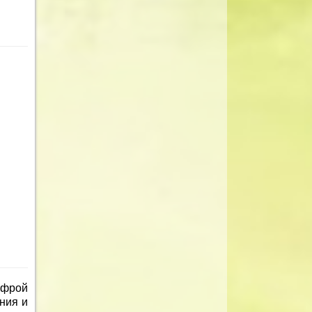
фрой
ния и