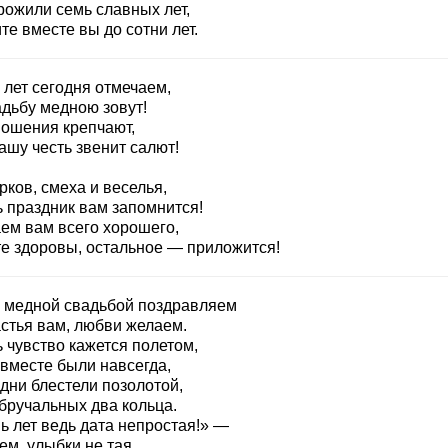
рожили семь славных лет,
е вместе вы до сотни лет.
 лет сегодня отмечаем,
адьбу медною зовут!
ношения крепчают,
ашу честь звенит салют!
ков, смеха и веселья,
ь праздник вам запомнится!
ем вам всего хорошего,
те здоровы, остальное — приложится!
с медной свадьбой поздравляем
астья вам, любви желаем.
 чувство кажется полетом,
 вместе были навсегда,
дни блестели позолотой,
обручальных два кольца.
ь лет ведь дата непростая!» —
м, улыбки не тая.