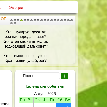
ы
Эмоции
НОЕ
1
2
3
4
5
6
7
8
9
10
11
12
13
14
15
16
17
18
19
20
21
Кто штудирует десяток
разных передач, газет?
Кто готов своим внучатам
Подходящий дать совет?
Кто починит, если нужно,
Кран, машину, табурет?
Кто на завтрак и на ужин
Может скушать пять котлет?
Все мы знаем, без сомненья,
Точный правильный ответ...
Календарь событий
Именинник, с днем рожденья!
Август, 2026
Будь здоров и счастлив, дед!
Пн
Вт
Ср
Чт
Пт
Сб
Вс
летие
1
2