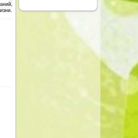
аний,
изни.