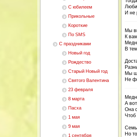
Тогда
Люби
С юбилеем
И не 
Прикольные
Короткие
Мы в
По SMS
К ва
Медн
С праздниками
В тем
Новый год
Дост
Рождество
Разн
Старый Новый год
Мы ш
Не ф
Святого Валентина
23 февраля
Медн
8 марта
А вот
Пасха
Она 
Чтоб 
1 мая
9 мая
Семь 
Но т
1 сентября