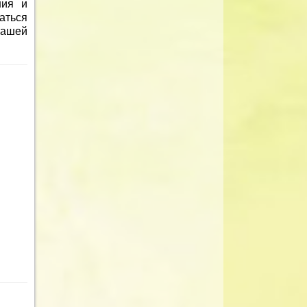
ния и
аться
вашей