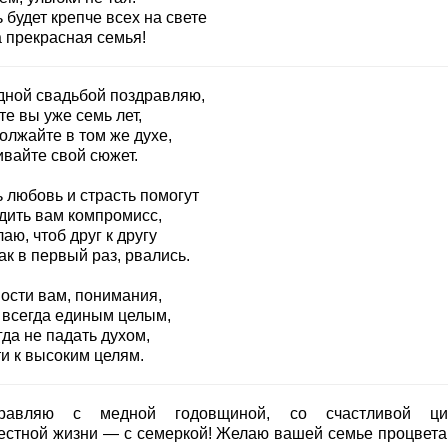
 будет крепче всех на свете
 прекрасная семья!
дной свадьбой поздравляю,
е вы уже семь лет,
олжайте в том же духе,
ивайте свой сюжет.
 любовь и страсть помогут
дить вам компромисс,
аю, чтоб друг к другу
ак в первый раз, рвались.
ости вам, понимания,
 всегда единым целым,
да не падать духом,
и к высоким целям.
дравляю с медной годовщиной, со счастливой ци
естной жизни — с семеркой! Желаю вашей семье процвета