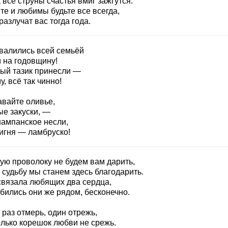
 все струны счастья вмиг зажгутся.
те и любимы будьте все всегда,
разлучат вас тогда года.
валились всей семьёй
м на годовщину!
ый тазик принесли —
у, всё так чинно!
авайте оливье,
ые закуски, —
ампанское несли,
игня — ламбруско!
ую проволоку не будем вам дарить,
 судьбу мы станем здесь благодарить.
связала любящих два сердца,
бились они же рядом, бесконечно.
раз отмерь, один отрежь,
олько корешок любви не срежь.