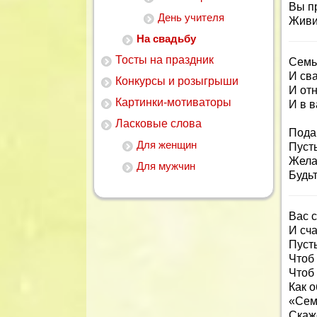
Вы п
День учителя
Живит
На свадьбу
Тосты на праздник
Семь
И св
Конкурсы и розыгрыши
И от
Картинки-мотиваторы
И в в
Ласковые слова
Подар
Для женщин
Пуст
Жела
Для мужчин
Будь
Вас 
И сч
Пусть
Чтоб
Чтоб 
Как 
«Сем
Скаже