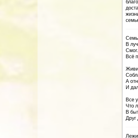
благ
дост
жизн
семье
Семь 
В лу
Смог
Всё п
Живит
Собл
А от
И дал
Все 
Что л
В быт
Друг 
Лежи