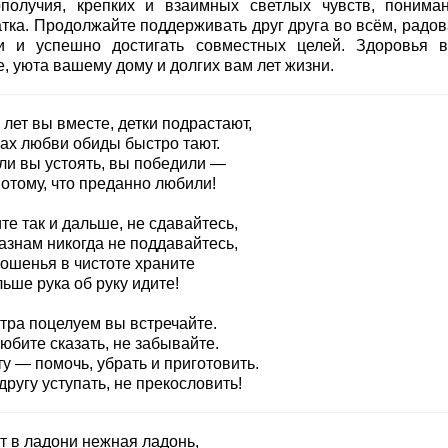
ополучия, крепких и взаимных светлых чувств, понима
атка. Продолжайте поддерживать друг друга во всём, радов
и и успешно достигать совместных целей. Здоровья 
, уюта вашему дому и долгих вам лет жизни.
лет вы вместе, детки подрастают,
чах любви обиды быстро тают.
ли вы устоять, вы победили —
отому, что преданно любили!
е так и дальше, не сдавайтесь,
азнам никогда не поддавайтесь,
ношенья в чистоте храните
ьше рука об руку идите!
утра поцелуем вы встречайте.
юбите сказать, не забывайте.
у — помочь, убрать и приготовить.
другу уступать, не прекословить!
т в ладони нежная ладонь,