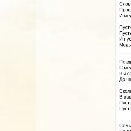
Слова
Прошл
И ме
Пуст
Пуст
И пус
Медь 
Позд
С ме
Вы с
До ч
Сколь
В ва
Пусть
Пуст
Семь