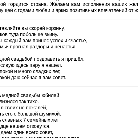
рой гордится страна. Желаем вам исполнения ваших жел
нущей с годами любви и ярких позитивных впечатлений от ж
тавляйте вы скорей корзину,
ков туда побольше вкину.
ы каждый вам принес успех и счастье,
емьи прогнал раздоры и ненастья.
дной свадьбой поздравить я пришёл,
асивую здесь пару я нашёл.
покой и много сладких лет,
акой даю сейчас я вам совет.
ь медной свадьбы юбилей
изился так тихо.
ил своих не пожалей,
ть его с большой шумихой.
ь славных 7 семейных лет
рдце вашем отзовутся.
даём один всего совет,