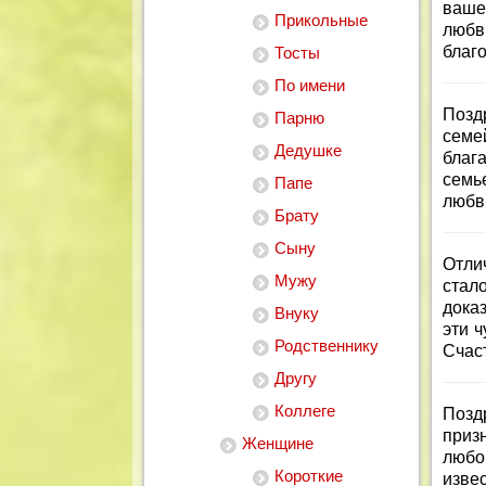
ваше
Прикольные
любв
благо
Тосты
По имени
Позд
Парню
семе
Дедушке
благ
семь
Папе
любв
Брату
Сыну
Отли
Мужу
стал
дока
Внуку
эти 
Родственнику
Счас
Другу
Коллеге
Позд
приз
Женщине
любо
Короткие
изве