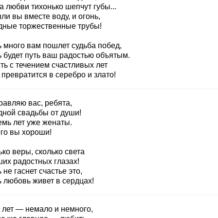
 любви тихонько шепчут губы...
и вы вместе воду, и огонь,
дные торжественные трубы!
ь много вам пошлет судьба побед,
ь будет путь ваш радостью объятым.
ть с течением счастливых лет
превратится в серебро и злато!
равляю вас, ребята,
дной свадьбы от души!
емь лет уже женаты.
его вы хороши!
ко веры, сколько света
ших радостных глазах!
 не гаснет счастье это,
ь любовь живет в сердцах!
 лет — немало и немного,