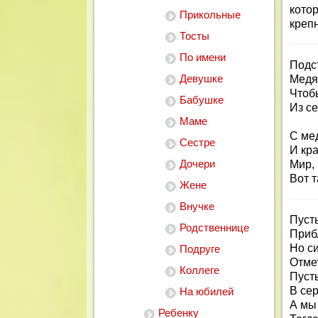
кото
Прикольные
креп
Тосты
По имени
Подс
Девушке
Медя
Чтоб
Бабушке
Из с
Маме
С ме
Сестре
И кр
Дочери
Мир, 
Вот т
Жене
Внучке
Пуст
Родственнице
Прибл
Но с
Подруге
Отме
Коллеге
Пуст
В се
На юбилей
А мы 
Ребенку