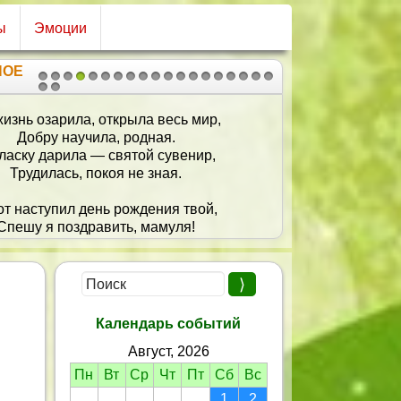
ы
Эмоции
НОЕ
1
2
3
4
5
6
7
8
9
10
11
12
13
14
15
16
17
18
19
20
21
изнь озарила, открыла весь мир,
Добру научила, родная.
ласку дарила — святой сувенир,
Трудилась, покоя не зная.
от наступил день рождения твой,
Спешу я поздравить, мамуля!
, что я в мыслях все время с тобой,
В разлуке безумно тоскуя.
 если мы рядом, улыбка цветет,
Любуюсь родными глазами.
Календарь событий
знь лишь беспечность и счастье дает
Август, 2026
Тебе — моей ласковой маме.
Пн
Вт
Ср
Чт
Пт
Сб
Вс
1
2