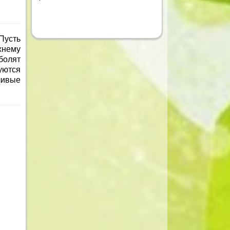
Пусть
жнему
болят
уются
ливые