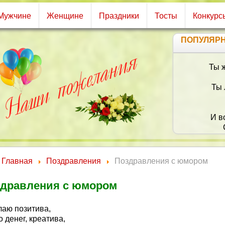
Мужчине
Женщине
Праздники
Тосты
Конкурс
ПОПУЛЯР
Ты ж
Ты 
И в
Ты знай
Главная
Поздравления
Поздравления с юмором
А
дравления с юмором
Пусть жи
лаю позитива,
 денег, креатива,