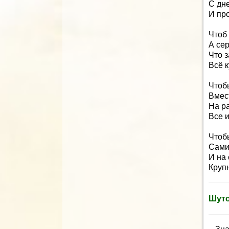
С дн
И пр
Чтоб 
А сер
Что 
Всё к
Чтоб
Вмест
На р
Все 
Чтобы
Сами
И на 
Круп
Шуто