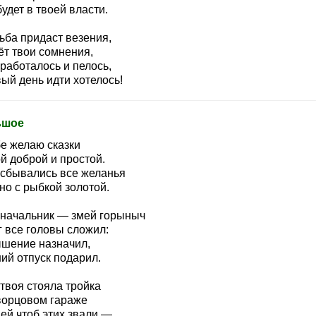
удет в твоей власти.
ьба придаст везения,
ёт твои сомнения,
работалось и пелось,
ый день идти хотелось!
ьшое
бе желаю сказки
й доброй и простой.
 сбывались все желанья
но с рыбкой золотой.
 начальник — змей горыныч
г все головы сложил:
шение назначил,
ий отпуск подарил.
твоя стояла тройка
ворцовом гараже
ей чтоб этих звали —