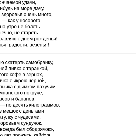
ончаемой удачи,
ибудь на море дачу.
 здоровья очень много,
 — как у носорога,
на утро не болеть
нечно, не стареть.
равляю с днем рожденья!
ья, радости, везенья!
ю скатерть самобранку,
ней пивка с таранкой,
ого кофе в зернах,
чка с икрою черной,
ычка с дымком пахучим
мпанского покруче,
асов и бананов,
 — по десять килограммов,
е мешок с деньгами
тулку с чудесами,
доровьем сундучок,
 всегда был «бодрячок»,
ю лет прожить, кайфуя.