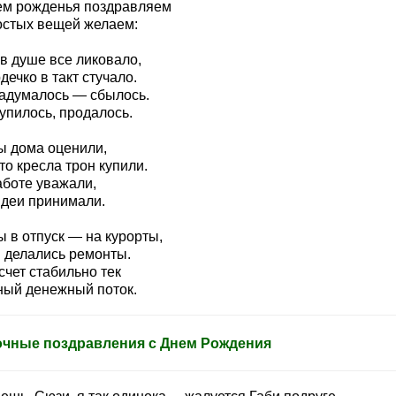
ем рожденья поздравляем
остых вещей желаем:
в душе все ликовало,
дечко в такт стучало.
задумалось — сбылось.
упилось, продалось.
ы дома оценили,
о кресла трон купили.
аботе уважали,
идеи принимали.
 в отпуск — на курорты,
 делались ремонты.
счет стабильно тек
ный денежный поток.
чные поздравления с Днем Рождения