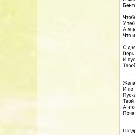
Бент
Чтоб
У теб
А ещ
Что и
С дн
Верь 
И пу
Твое
Жела
И по 
Пуск
Твой 
А что
Поча
Позд