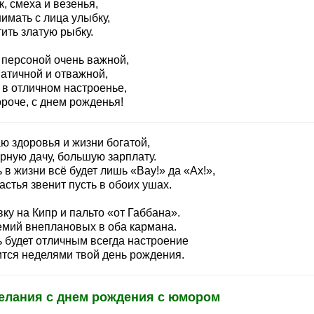
, смеха и везенья,
имать с лица улыбку,
ить златую рыбку.
 персоной очень важной,
атичной и отважной,
 в отличном настроенье,
ороче, с днем рожденья!
ю здоровья и жизни богатой,
рную дачу, большую зарплату.
 в жизни всё будет лишь «Вау!» да «Ах!»,
астья звенит пусть в обоих ушах.
ку на Кипр и пальто «от Габбана».
емий внеплановых в оба кармана.
ь будет отличным всегда настроение
ится неделями твой день рождения.
елания с днем рождения с юмором