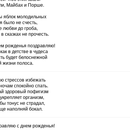
ли, Майбах и Порше.
ы яблок молодильных
я было не счесть,
е любви до гроба,
 в сказках не прочесть.
ем рожденья поздравляю!
как в детстве в чудеса
сть будет белоснежной
й жизни полоса.
ю стрессов избежать
ночам спокойно спать.
ай здоровый пофигизм
укрепляет организм,
бы тонус не страдал,
ще наполняй бокал.
равляю с днем рожденья!