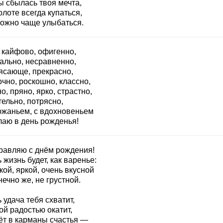
ы сбылась твоя мечта,
олоте всегда купаться,
можно чаще улыбаться.
 кайфово, офигенно,
ально, несравненно,
ясающе, прекрасно,
чно, роскошно, классно,
о, пряно, ярко, страстно,
ельно, потрясно,
ожаньем, с вдохновеньем
лаю в день рожденья!
равляю с днём рождения!
 жизнь будет, как варенье:
ой, яркой, очень вкусной
нечно же, не грустной.
 удача тебя схватит,
ой радостью окатит,
ёт в карманы счастья —