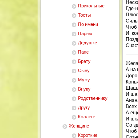
Неск
Прикольные
Где-н
Плюс
Тосты
Силы
По имени
Чтоб 
И, ко
Парню
Позд
Дедушке
Счаст
Папе
Брату
Жела
А на 
Сыну
Дорог
Мужу
Конья
Шашл
Внуку
И ша
Родственнику
Анан
Всех
Другу
А ещ
Коллеге
И шка
Со з
Женщине
Чтоб
Короткие
Сотн