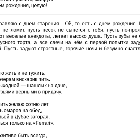
ем рождения, целую!
равляю с днем старения... Ой, то есть с днем рождения. 
и не ломит, пусть песок не сыпется с тебя, пусть по-пре
ют веселые анекдоты, летает высоко душа. Пусть зубы не 
кусного торта, а все свечи на нём с первой попытки зад
й. Пусть радуют страстные, горячие ночи и безумно счаст
ю жить и не тужить,
черам вискарик пить.
выходной — шашлык на даче,
узьями верными в придачу.
ить желаю сотню лет
ь омаров на обед,
ьей в Дубае загорая,
ься только на «Ferrari».
зитиве быть всегда,