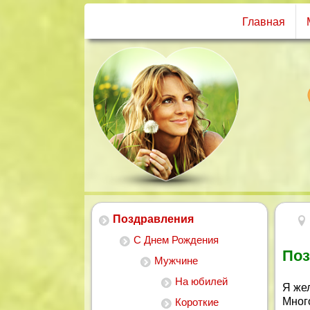
Главная
Поздравления
С Днем Рождения
Поз
Мужчине
На юбилей
Я же
Много
Короткие