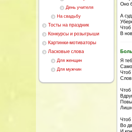
Оно б
День учителя
А суд
На свадьбу
Убер
Тосты на праздник
Чтоб 
В нов
Конкурсы и розыгрыши
Картинки-мотиваторы
Ласковые слова
Бол
Для женщин
Я те
Само
Для мужчин
Чтоб
Слов
Чтоб
Вдру
Повы
Лишн
Чтоб 
Во д
И кон