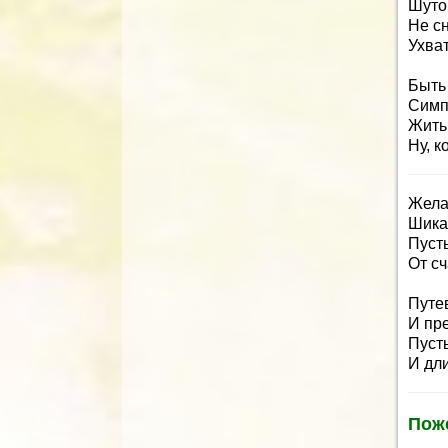
Шуток
Не сн
Ухват
Быть
Симп
Жить
Ну, к
Жела
Шика
Пусть
От сч
Путев
И пр
Пуст
И дл
Пож