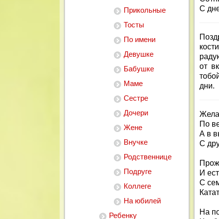
С дн
Прикольные
Тосты
Позд
По имени
кост
Девушке
раду
от в
Бабушке
тобо
Маме
дни.
Сестре
Дочери
Жела
По ве
Жене
А в 
Внучке
С др
Родственнице
Прож
Подруге
И ест
С сем
Коллеге
Катат
На юбилей
На по
Ребенку