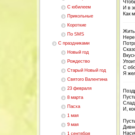
Чтоб
С юбилеем
И в з
Как 
Прикольные
Короткие
Жить
По SMS
Нере
С праздниками
Потр
Сказо
Новый год
Вкусн
Рождество
Упоит
С об
Старый Новый год
Я же
Святого Валентина
23 февраля
Позд
Пусть
8 марта
Сладк
Пасха
И, ко
1 мая
Пусть
9 мая
Дивн
Насу
1 сентября