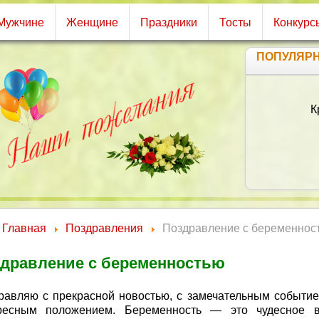
Мужчине
Женщине
Праздники
Тосты
Конкурс
ПОПУЛЯР
К
Н
А
Главная
Поздравления
Поздравление с беременнос
дравление с беременностью
равляю с прекрасной новостью, с замечательным событие
ресным положением. Беременность — это чудесное 