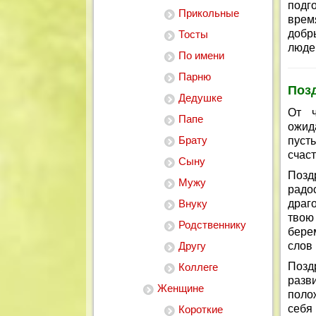
подг
Прикольные
врем
добр
Тосты
люде
По имени
Парню
Поз
Дедушке
От ч
Папе
ожид
Брату
пусть
счаст
Сыну
Позд
Мужу
рад
Внуку
драго
твою
Родственнику
бере
Другу
слов
Позд
Коллеге
разв
Женщине
поло
себя
Короткие