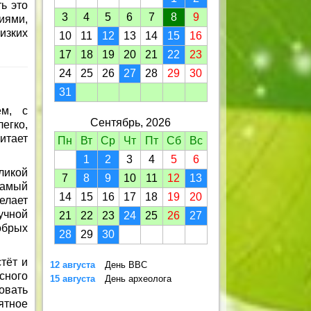
ь это
3
4
5
6
7
8
9
иями,
изких
10
11
12
13
14
15
16
17
18
19
20
21
22
23
24
25
26
27
28
29
30
31
ем, с
Сентябрь, 2026
егко,
витает
Пн
Вт
Ср
Чт
Пт
Сб
Вс
1
2
3
4
5
6
ликой
7
8
9
10
11
12
13
амый
14
15
16
17
18
19
20
елает
учной
21
22
23
24
25
26
27
обрых
28
29
30
тёт и
12 августа
День ВВС
сного
15 августа
День археолога
овать
ятное