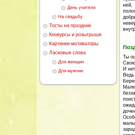
ней,
День учителя
поло
На свадьбу
доб
неве
Тосты на праздник
внутр
Конкурсы и розыгрыши
Картинки-мотиваторы
Поз
Ласковые слова
Ты о
Для женщин
Свою
И не
Для мужчин
Ведь 
Бере
Мале
безз
поис
ожид
доче
Особе
малы
заро