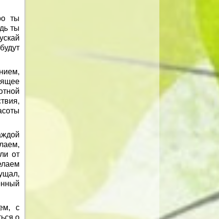
ро ты
дь ты
ускай
будут
нием,
оящее
отной
вия,
асоты
аждой
лаем,
ли от
елаем
ущал,
енный
ем, с
ься о