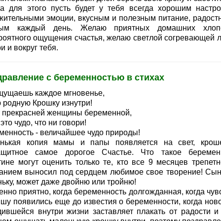
 а для этого пусть будет у тебя всегда хорошим настро
жительными эмоции, вкусным и полезным питание, радост
рым каждый день. Желаю приятных домашних хлоп
роятного ощущения счастья, желаю светлой согревающей 
и и вокруг тебя.
дравление с беременностью в стихах
щущаешь каждое мгновенье,
 родную Крошку изнутри!
т прекрасней женщины беременной,
это чудо, что ни говори!
менность - величайшее чудо природы!
нькая копия мамы и папы появляется на свет, крош
ащитное самое дорогое Счастье. Что такое беремен
тине могут оценить только те, кто все 9 месяцев трепетн
анием выносил под сердцем любимое свое творение! Сын
ньку, может даже двойню или тройню!
нно приятно, когда беременность долгожданная, когда чувс
шу появились еще до известия о беременности, когда ново
дившейся внутри жизни заставляет плакать от радости и