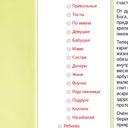
счаст
Прикольные
От д
Тосты
Бога
пред
По имени
крепк
Девушке
окно
Бабушке
Тепе
карап
Маме
жизн
Сестре
обяз
внут
Дочери
меся
Жене
арбу
малю
Внучке
спит 
Родственнице
искр
здор
Подруге
проте
Коллеге
Оче
На юбилей
бере
прек
Ребенку