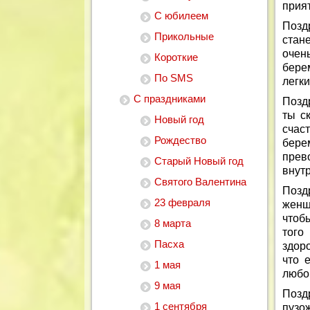
прия
С юбилеем
Позд
Прикольные
стане
очен
Короткие
бере
По SMS
легки
С праздниками
Позд
ты с
Новый год
счас
Рождество
бер
прев
Старый Новый год
внутр
Святого Валентина
Позд
23 февраля
женщ
чтоб
8 марта
того
Пасха
здор
что 
1 мая
любо
9 мая
Позд
1 сентября
пузо