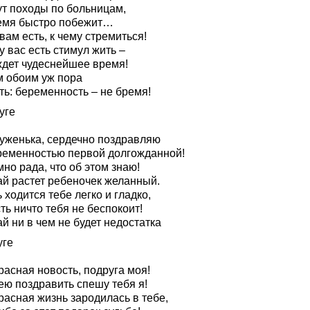
ут походы по больницам,
емя быстро побежит…
вам есть, к чему стремиться!
у вас есть стимул жить –
ждет чудеснейшее время!
м обоим уж пора
ть: беременность – не бремя!
уге
уженька, сердечно поздравляю
ременностью первой долгожданной!
но рада, что об этом знаю!
ай растет ребеночек желанный.
 ходится тебе легко и гладко,
ть ничто тебя не беспокоит!
й ни в чем не будет недостатка
уге
расная новость, подруга моя!
ею поздравить спешу тебя я!
расная жизнь зародилась в тебе,