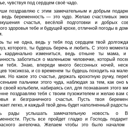
ье, чувствуя под сердцем своё чадо.
уши поздравляю с этим замечательным и добрым подарк
, ведь беременность — это чудо. Желаю счастливых эмо
вкушения счастья, весёлой подготовки и добрых сов
ого здоровья тебе и будущей крохе, отличной погоды в дом
м.
рь ты не одна, ведь у тебя под сердцем твой долгожд
уз, которого, ты будешь беречь и любить. С этого момента
ь кардинально измениться, ведь отныне ты мама, и
анность заботиться о маленьком человечке, который посе
ри тебя. Знаю, впереди много бессонных ночей, неск
цев токсикоза, и со временем ты будешь походить на мале
зик. Но какое это счастье, держать крохотную ручку, пере
сенькие пальчики этого чуда, наблюдая за тем, как оно 
в своей колыбели, набираясь сил, для познавания этого ми
енне поздравляю тебя с твоим пузожителем и желаю вам 
овья и безграничного счастья. Пусть твоя беремен
кает легко, и каждый твой день будет наполненный радость
нь рады услышать замечательную новость о В
менности. Пусть все пройдет гладко и Господь подари
расного ангелочка. Желаем чтобы это было началом 