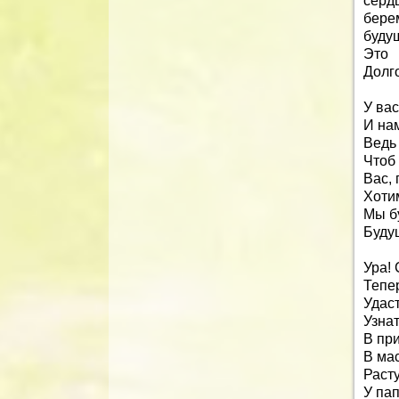
серд
бере
буду
Это 
Долг
У вас
И на
Ведь 
Чтоб
Вас,
Хоти
Мы б
Буду
Ура!
Тепе
Удас
Узна
В пр
В ма
Расту
У па