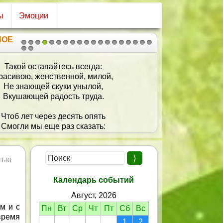
ы
Эмоции
НОЕ
1
2
3
4
5
6
7
8
9
10
11
12
13
14
15
16
17
18
19
20
21
Такой оставайтесь всегда:
расивою, женственной, милой,
Не знающей скуки унылой,
Вкушающей радость труда.
Чтоб лет через десять опять
Смогли мы еще раз сказать:
а вид вам всего двадцать пять,
 может чуть-чуть с половиной!
тью
Календарь событий
Август, 2026
м и с
Пн
Вт
Ср
Чт
Пт
Сб
Вс
время
1
2