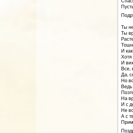
Спаси
Пусть
Подр
Ты н
Ты в
Расте
Тошни
И как
Хотя 
И ви
Все, 
Да, с
Но в
Ведь 
Поэто
На в
И с 
Не в
А с т
Прим
Позд