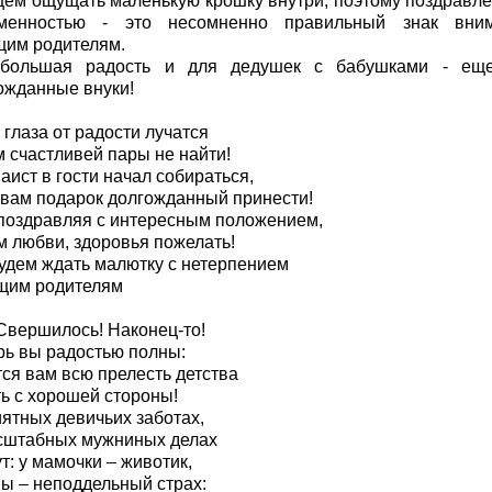
цем ощущать маленькую крошку внутри, поэтому поздравле
менностью - это несомненно правильный знак вни
щим родителям.
большая радость и для дедушек с бабушками - ещ
ожданные внуки!
 глаза от радости лучатся
м счастливей пары не найти!
аист в гости начал собираться,
 вам подарок долгожданный принести!
 поздравляя с интересным положением,
м любви, здоровья пожелать!
удем ждать малютку с нетерпением
щим родителям
 Свершилось! Наконец-то!
рь вы радостью полны:
тся вам всю прелесть детства
ть с хорошей стороны!
иятных девичьих заботах,
сштабных мужниных делах
т: у мамочки – животик,
пы – неподдельный страх: