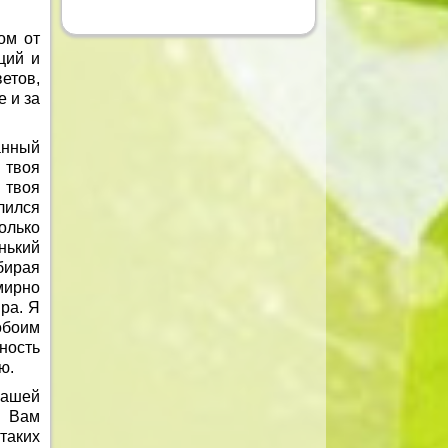
ом от
ций и
етов,
е и за
анный
 твоя
 твоя
лился
олько
нький
бирая
мирно
ра. Я
обоим
ность
ю.
ашей
т Вам
таких