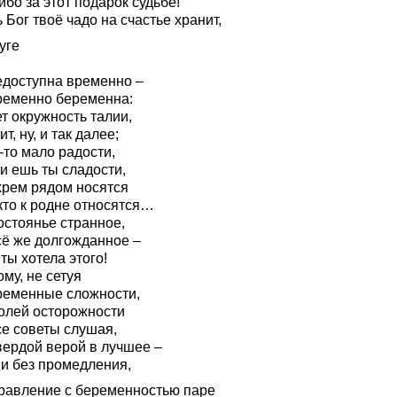
бо за этот подарок судьбе!
 Бог твоё чадо на счастье хранит,
уге
едоступна временно –
ременно беременна:
т окружность талии,
т, ну, и так далее;
-то мало радости,
и ешь ты сладости,
хрем рядом носятся
кто к родне относятся…
остоянье странное,
сё же долгожданное –
ты хотела этого!
му, не сетуя
ременные сложности,
долей осторожности
се советы слушая,
вердой верой в лучшее –
и без промедления,
равление с беременностью паре