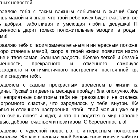
тных новостей.
равляю тебя с таким важным событием в жизни! Ско
шь мамой и я знаю, что твой ребеночек будет счастлив, ве
ь добрая, заботливая и умеющая любить девушка! П
менность дарит только положительные эмоции, а роды 
ми!
равляю тебя с твоим замечательным и интересным положе
коро станешь мамой, скоро в твоей жизни появится наст
тье и твоя самая большая радость. Желаю лёгкой и беззаб
еменности, прекрасного и отменного самочувст
осходного и оптимистичного настроения, постоянной кр
и и снаружи тебя.
равляем с самым прекрасным временем в жизни к
ины. Пускай эти девять месяцев пройдут благополучно. Же
ы неприятные симптомы тебя не тревожили и не отвлека
 огромного счастья, что зародилось у тебя внутри. Ж
овья и отличного настроения, чтобы твой малыш уже ощ
его очень любят и ждут, и что он родится в мир наполн
вью, добром, счастьем и позитивом. С беременностью!
равляю с чудесной новостью, с интересным положени
жителем. Желаю с первых дней беречь свою кроху и заботит