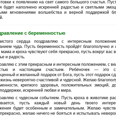
отовки к появлению на свет самого большого счастья. Пуст
я будет наполнено искренней радостью и светлыми эмоц
ыми мгновениями волшебства и верной поддержкой бл
й.
дравление с беременностью
истого сердца поздравляю с интересным положени
анием чуда. Пусть беременность пройдёт благополучно и л
 мама и кроха чувствуют себя прекрасно, пусть вокруг вас 
ье и радость.
равляю с этим прекрасным и интересным положением, с ве
остью и настоящим счастьем. Ребёночек — это с
ценный и желанный подарок от Бога, пусть этот подарок сд
 жизнь невероятно счастливой и чудесной. Желаю благопол
менности, крепкого здоровья, положительных эмоций, д
 поддержки, искренней любви и мира.
равляю с чудесным событием. Пусть кроха в животике рас
ивается, пусть каждый новый день твоего интере
жения будет особенным и замечательным. Желаю чувств
 прекрасно, желаю ничего не бояться и испытывать неверо