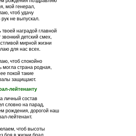
ем рождения поздравляю
я, мой генерал,
аю, чтоб удачу
 рук не выпускал.
ь твоей наградой главной
 звонкий детский смех,
астливой мирной жизни
лаю для нас всех.
лаю, чтоб спокойно
ь могла страна родная,
ее покой такие
ралы защищают.
рал-лейтенанту
ра личный состав
л словно на парад,
ем рождения, дорогой наш
рал-лейтенант.
елаем, чтоб высоты
з боя в жизни брал