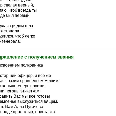
р сделал верный,
аю, чтоб всегда ты
зде был первый.
 удача рядом шла
отставала,
жился, чтоб легко
 генерала.
дравление с получением звания
исвоением полковника
 старший офицер, и всё же
ас сразим сравненьем метким:
а коньяк теперь похожи –
ни погоны этикеткам;
равить Вас мы все готовы
ремленье выслужиться вящем,
сть Вам Алла Пугачева
вроде просто так, приставка