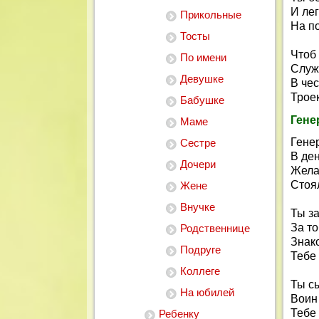
И лег
Прикольные
На п
Тосты
Чтоб
По имени
Служ
Девушке
В чес
Трое
Бабушке
Гене
Маме
Гене
Сестре
В де
Дочери
Жела
Стоял
Жене
Внучке
Ты за
За т
Родственнице
Знак
Подруге
Тебе
Коллеге
Ты с
На юбилей
Воин
Тебе
Ребенку