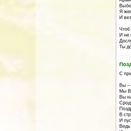
Выбо
Я жел
И ве
Чтоб
И не 
Дослу
Ты до
Поз
С пр
Вы –
Мы В
Вы н
Срод
Позд
В ст
И пу
Ведь 