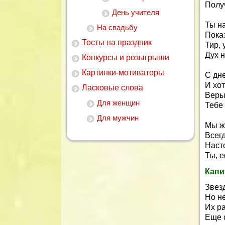
Получ
День учителя
Ты н
На свадьбу
Показ
Тосты на праздник
Тир, 
Дух н
Конкурсы и розыгрыши
Картинки-мотиваторы
С дн
И хо
Ласковые слова
Веры
Для женщин
Тебе 
Для мужчин
Мы ж
Всег
Наст
Ты, е
Капи
Звезд
Но не
Их ра
Еще 