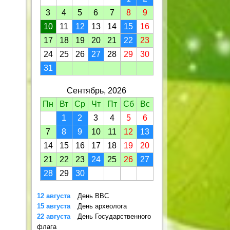
3
4
5
6
7
8
9
10
11
12
13
14
15
16
17
18
19
20
21
22
23
24
25
26
27
28
29
30
31
Сентябрь, 2026
Пн
Вт
Ср
Чт
Пт
Сб
Вс
1
2
3
4
5
6
7
8
9
10
11
12
13
14
15
16
17
18
19
20
21
22
23
24
25
26
27
28
29
30
12 августа
День ВВС
15 августа
День археолога
22 августа
День Государственного
флага