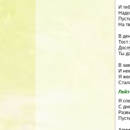
И теб
Надо
Пусть
На тв
В де
Тост 
Дослу
Ты до
В за
И не
Я же
Стал
Лейт
Я сп
С дн
Разв
Пусть
Арми