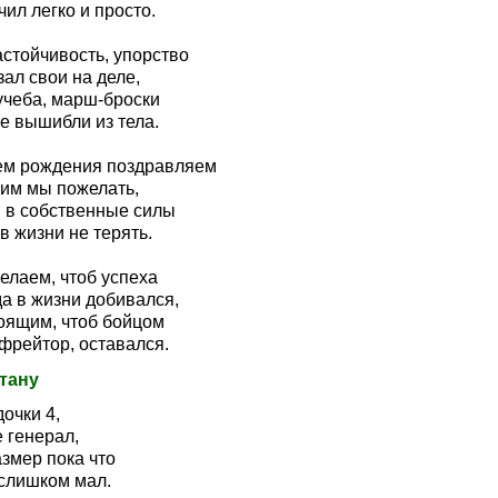
ил легко и просто.
астойчивость, упорство
ал свои на деле,
учеба, марш-броски
е вышибли из тела.
ем рождения поздравляем
тим мы пожелать,
 в собственные силы
в жизни не терять.
елаем, чтоб успеха
да в жизни добивался,
оящим, чтоб бойцом
фрейтор, оставался.
тану
очки 4,
 генерал,
змер пока что
слишком мал.