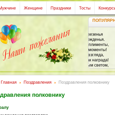
Мужчине
Женщине
Праздники
Тосты
Конкурс
ПОПУЛЯР
Что 
О
А 
Ч
Главная
Поздравления
Поздравления полковнику
дравления полковнику
ралу