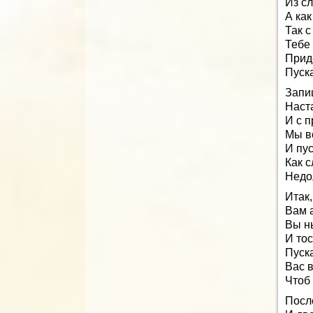
Из сл
А как
Так 
Тебе
Прид
Пуск
Запи
Наста
И с 
Мы в
И пу
Как с
Недо
Итак,
Вам 
Вы н
И то
Пуск
Вас в
Чтоб
Посл