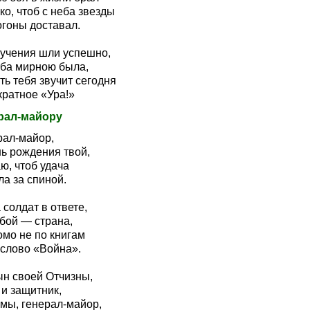
ко, чтоб с неба звезды
огоны доставал.
 учения шли успешно,
ба мирною была,
ть тебя звучит сегодня
кратное «Ура!»
рал-майору
рал-майор,
нь рождения твой,
ю, чтоб удача
а за спиной.
 солдат в ответе,
обой — страна,
омо не по книгам
 слово «Война».
ын своей Отчизны,
 и защитник,
 мы, генерал-майор,