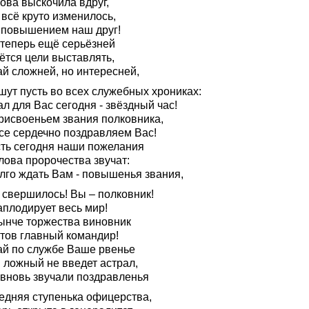
ова выскочила вдруг,
 всё круто изменилось,
с повышением наш друг!
 теперь ещё серьёзней
ётся цели выставлять,
ай сложней, но интересней,
шут пусть во всех служебных хрониках:
л для Вас сегодня - звёздный час!
присвоеньем звания полковника,
се сердечно поздравляем Вас!
сть сегодня наши пожелания
лова пророчества звучат:
лго ждать Вам - повышенья звания,
 свершилось! Вы – полковник!
аплодирует весь мир!
ынче торжества виновник
стов главный командир!
ай по службе Ваше рвенье
 ложный не введет астрал,
 вновь звучали поздравленья
едняя ступенька офицерства,