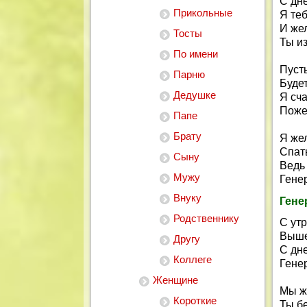
С дн
Прикольные
Я теб
И жел
Тосты
Ты из
По имени
Пуст
Парню
Будет
Дедушке
Я сч
Поже
Папе
Брату
Я же
Спат
Сыну
Ведь 
Мужу
Гене
Внуку
Гене
Родственнику
С ут
Выше
Другу
С дн
Коллеге
Гене
Женщине
Мы ж
Короткие
Ты бе