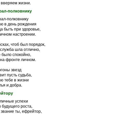
 вверяем жизни.
рал-полковнику
рал-полковнику
ю в день рождения
а быть при здоровье,
личном настроении.
сках, чтоб был порядок,
 служба шла отлично,
е было спокойно,
 на фронте личном.
огоны звезд
ит пусть судьба,
ю тебе в жизни
ья и добра.
ейтору
тличные успехи
 будущего роста,
 звание ты, ефрейтор,