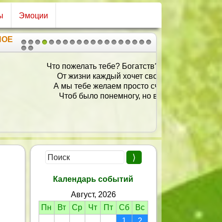
ы
Эмоции
НОЕ
1
2
3
4
5
6
7
8
9
10
11
12
13
14
15
16
17
18
19
20
21
пожелать тебе? Богатств? Удачи?
т жизни каждый хочет своего…
мы тебе желаем просто счастья,
тоб было понемногу, но всего!
Календарь событий
Август, 2026
Пн
Вт
Ср
Чт
Пт
Сб
Вс
1
2