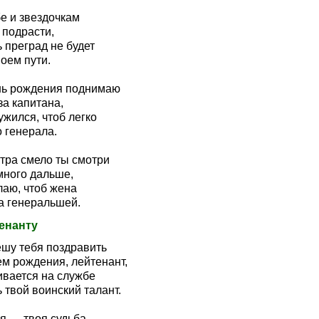
е и звездочкам
 подрасти,
 преград не будет
оем пути.
нь рождения поднимаю
за капитана,
жился, чтоб легко
 генерала.
втра смело ты смотри
много дальше,
лаю, чтоб жена
а генеральшей.
енанту
ешу тебя поздравить
ем рождения, лейтенант,
ивается на службе
 твой воинский талант.
я — твоя судьба,