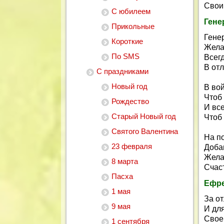
Свои
С юбилеем
Гене
Прикольные
Гене
Короткие
Жела
По SMS
Всегд
В от
С праздниками
Новый год
В вой
Чтоб
Рождество
И вс
Старый Новый год
Чтоб
Святого Валентина
На п
23 февраля
Добав
Жела
8 марта
Счаст
Пасха
Ефр
1 мая
За о
9 мая
И для
Свое
1 сентября