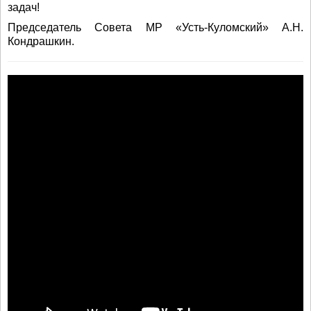
задач!
Председатель Совета МР «Усть-Куломский» А.Н.
Кондрашкин.