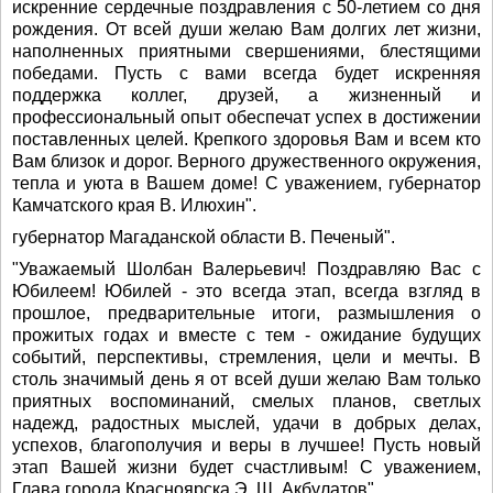
искренние сердечные поздравления с 50-летием со дня
рождения. От всей души желаю Вам долгих лет жизни,
наполненных приятными свершениями, блестящими
победами. Пусть с вами всегда будет искренняя
поддержка коллег, друзей, а жизненный и
профессиональный опыт обеспечат успех в достижении
поставленных целей. Крепкого здоровья Вам и всем кто
Вам близок и дорог. Верного дружественного окружения,
тепла и уюта в Вашем доме! С уважением, губернатор
Камчатского края В. Илюхин".
губернатор Магаданской области В. Печеный".
"Уважаемый Шолбан Валерьевич! Поздравляю Вас с
Юбилеем! Юбилей - это всегда этап, всегда взгляд в
прошлое, предварительные итоги, размышления о
прожитых годах и вместе с тем - ожидание будущих
событий, перспективы, стремления, цели и мечты. В
столь значимый день я от всей души желаю Вам только
приятных воспоминаний, смелых планов, светлых
надежд, радостных мыслей, удачи в добрых делах,
успехов, благополучия и веры в лучшее! Пусть новый
этап Вашей жизни будет счастливым! С уважением,
Глава города Красноярска Э. Ш. Акбулатов".