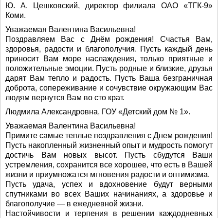
Ю. А. Цешковский, директор филиала ОАО «ТГК-9»
Коми.
Уважаемая Валентина Васильевна!
Поздравляем Вас с Днём рождения! Счастья Вам,
здоровья, радости и благополучия. Пусть каждый день
приносит Вам море наслаждения, только приятные и
положительные эмоции. Пусть родные и близкие, друзья
дарят Вам тепло и радость. Пусть Ваша безграничная
доброта, сопереживание и сочувствие окружающим Вас
людям вернутся Вам во сто крат.
Людмила Александровна, ГОУ «Детский дом № 1».
Уважаемая Валентина Васильевна!
Примите самые теплые поздравления с Днем рождения!
Пусть накопленный жизненный опыт и мудрость помогут
достичь Вам новых высот. Пусть сбудутся Ваши
устремления, сохранится все хорошее, что есть в Вашей
жизни и приумножатся мгновения радости и оптимизма.
Пусть удача, успех и вдохновение будут верными
спутниками во всех Ваших начинаниях, а здоровье и
благополучие — в ежедневной жизни.
Настойчивости и терпения в решении каждодневных