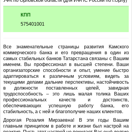
УФК по Орловской области (для ИФНС России по г.Орлу)
КПП
575401001
Все знаменательные страницы развития Камского
коммерческого банка и его превращения в один из
самых стабильных банков Татарстана связаны с Вашим
именем. Вы профессионал в высшей степени. Ваши
организаторские способности и опыт, умение быстро
адаптироваться к различным условиям, видеть за
текущими делами дальние перспективы, настойчивость
в должности поставленных целей, завидная
трудоспособность – это лишь малая толика Ваших
профессиональных качеств и достоинств,
обеспечивающих успешную работу банка, его
стабильность, а с ней и благополучие наших клиентов.
Дорогая Розалия Мирзаевна! В эти годы Вашим
главным принципом в работе и жизни был настрой на
позитив. Пусть этот настрой не покидает Вас ещё долгие