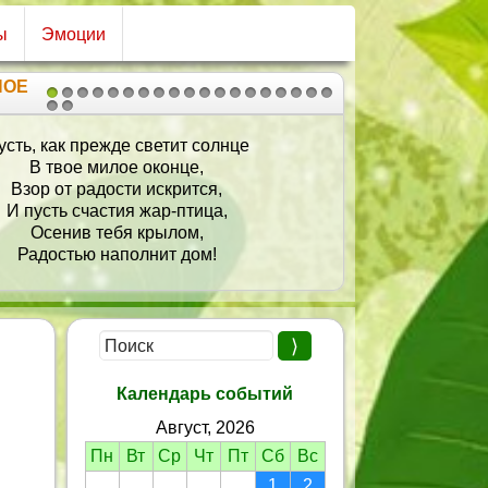
ы
Эмоции
НОЕ
1
2
3
4
5
6
7
8
9
10
11
12
13
14
15
16
17
18
19
20
21
как прежде светит солнце
Пусть что хо
 твое милое оконце,
Что не лад
 от радости искрится,
Пусть хоро
сть счастия жар-птица,
И удачно в
сенив тебя крылом,
остью наполнит дом!
Календарь событий
Август, 2026
Пн
Вт
Ср
Чт
Пт
Сб
Вс
1
2