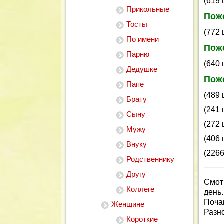
(619 
Прикольные
Поже
Тосты
(772 
По имени
Поже
Парню
(640 
Дедушке
Пож
Папе
(489 
Брату
(241 
Сыну
(272 
Мужу
(406 
Внуку
(2266
Родственнику
Другу
Смот
Коллеге
день.
Поча
Женщине
Разн
Короткие