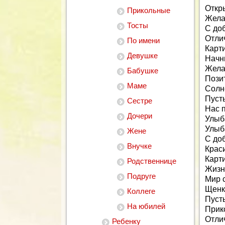
Откр
Прикольные
Жела
Тосты
С до
Отли
По имени
Карти
Девушке
Начни
Жела
Бабушке
Позит
Маме
Солн
Пусть
Сестре
Нас 
Дочери
Улыб
Улыб
Жене
С до
Внучке
Крас
Карти
Родственнице
Жизнь
Подруге
Мир с
Щенк
Коллеге
Пуст
На юбилей
Прик
Отли
Ребенку