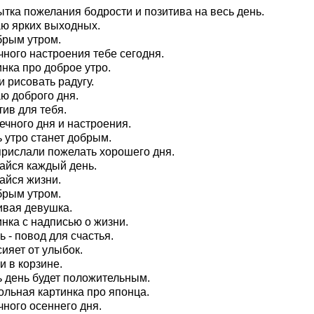
ытка пожелания бодрости и позитива на весь день.
ю ярких выходных.
брым утром.
чного настроения тебе сегодня.
нка про доброе утро.
 рисовать радугу.
ю доброго дня.
ив для тебя.
ечного дня и настроения.
 утро станет добрым.
прислали пожелать хорошего дня.
айся каждый день.
айся жизни.
брым утром.
ивая девушка.
нка с надписью о жизни.
 - повод для счастья.
ияет от улыбок.
и в корзине.
ь день будет положительным.
ольная картинка про японца.
чного осеннего дня.