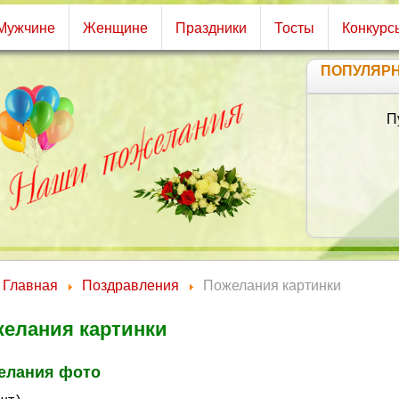
Мужчине
Женщине
Праздники
Тосты
Конкурс
ПОПУЛЯР
Пусть, 
В
Взор
И пу
О
Рад
Главная
Поздравления
Пожелания картинки
елания картинки
елания фото