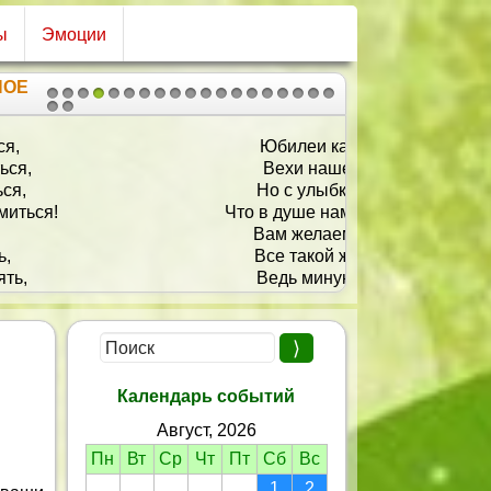
ы
Эмоции
НОЕ
1
2
3
4
5
6
7
8
9
10
11
12
13
14
15
16
17
18
19
20
21
Юбилеи как вихри промчатся,
Вехи нашей судьбы отмечая,
Но с улыбкою вдруг замечаем,
в душе нам все те же семнадцать!
ам желаем успехов и счастья.
се такой же отзывчивой быть.
Ведь минуют любые ненастья,
Если сердце умеет любить!
Календарь событий
Август, 2026
Пн
Вт
Ср
Чт
Пт
Сб
Вс
1
2