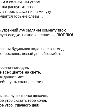
ым и солнечным утром
тки распустит роза,
 в твоих глазах ни на минуту
оявятся горькие слезы…
 утренний луч заглянет комнату твою.
лует сладко, нежно и шепнет — ЛЮБЛЮ!
ось ты будильник подальше в комод,
 проспишь, целый день без забот.
 солнечного дня,
 всех цветов на свете,
ожданная моя,
ебя пусть солнце светит.
ышка лучик щечки щекочет,
е утро сказать тебе хочет,
е утро! Удачного дня!