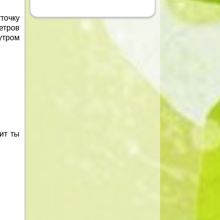
точку
етров
утром
ит ты