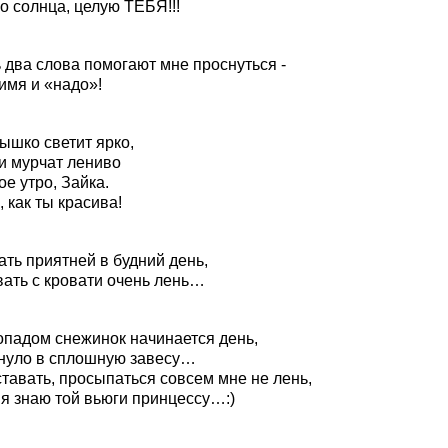
о солнца, целую ТЕБЯ!!!
 два слова помогают мне проснуться -
имя и «надо»!
ышко светит ярко,
и мурчат лениво
е утро, Зайка.
 как ты красива!
ть приятней в будний день,
вать с кровати очень лень…
опадом снежинок начинается день,
нуло в сплошную завесу…
тавать, просыпаться совсем мне не лень,
 я знаю той вьюги принцессу…:)