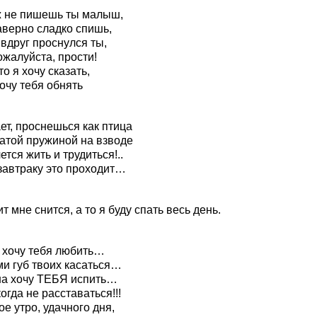
ж не пишешь ты малыш,
аверно сладко спишь,
вдруг проснулся ты,
ожалуйста, прости!
о я хочу сказать,
очу тебя обнять
ет, проснешься как птица
атой пружиной на взводе
ется жить и трудиться!..
 завтраку это проходит…
т мне снится, а то я буду спать весь день.
к хочу тебя любить…
ми губ твоих касаться…
на хочу ТЕБЯ испить…
огда не расставаться!!!
е утро, удачного дня,