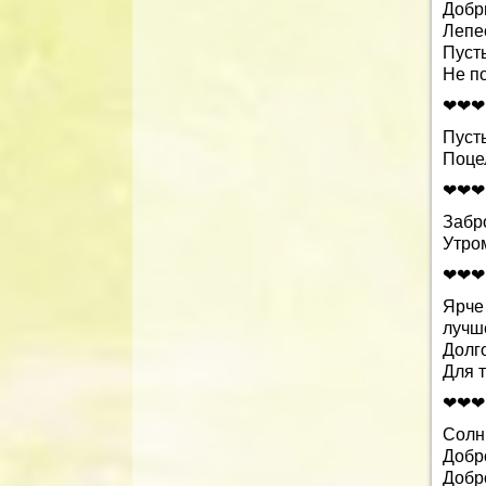
Добр
Лепес
Пусть
Не п
❤❤❤
Пусть
Поце
❤❤❤
Забр
Утром
❤❤❤
Ярче
лучше
Долг
Для т
❤❤❤
Солн
Добро
Добро