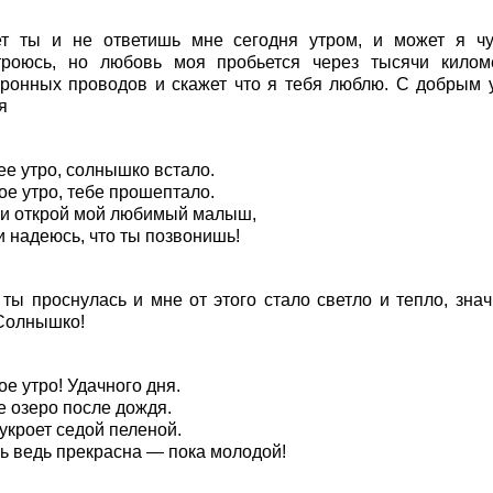
т ты и не ответишь мне сегодня утром, и может я чу
троюсь, но любовь моя пробьется через тысячи килом
тронных проводов и скажет что я тебя люблю. С добрым 
я
ее утро, солнышко встало.
ое утро, тебе прошептало.
ки открой мой любимый малыш,
и надеюсь, что ты позвонишь!
 ты проснулась и мне от этого стало светло и тепло, знач
Солнышко!
е утро! Удачного дня.
е озеро после дождя.
укроет седой пеленой.
ь ведь прекрасна — пока молодой!