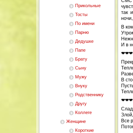
СМС 
Прикольные
чувст
так 
Тосты
ночи,
По имени
В ком
Парню
Утро
Нежн
Дедушке
И в 
Папе
❤❤❤
Брату
Прек
Сыну
Тепл
Разве
Мужу
В сто
Внуку
Пусть
Тепл
Родственнику
❤❤❤
Другу
Слад
Коллеге
Злой,
Все р
Женщине
Потом
Короткие