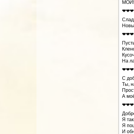
МОЙ!!!
❤❤❤
Слад
Новы
❤❤❤
Пуст
Клен
Кусо
На ла
❤❤❤
С до
Ты, 
Прос
А моё
❤❤❤
Добр
Я так
Я по
И об