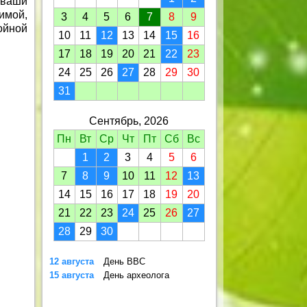
 ваши
имой,
3
4
5
6
7
8
9
ойной
10
11
12
13
14
15
16
17
18
19
20
21
22
23
24
25
26
27
28
29
30
31
Сентябрь, 2026
Пн
Вт
Ср
Чт
Пт
Сб
Вс
1
2
3
4
5
6
7
8
9
10
11
12
13
14
15
16
17
18
19
20
21
22
23
24
25
26
27
28
29
30
12 августа
День ВВС
15 августа
День археолога