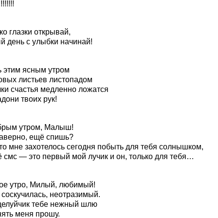
!!!!!
ко глазки открывай,
й день с улыбки начинай!
ь этим ясным утром
овых листьев листопадом
чки счастья медленно ложатся
дони твоих рук!
брым утром, Малыш!
наверно, ещё спишь?
то мне захотелось сегодня побыть для тебя солнышком,
 смс — это первый мой лучик и он, только для тебя…
ое утро, Милый, любимый!
 соскучилась, неотразимый.
целуйчик тебе нежный шлю
нять меня прошу.