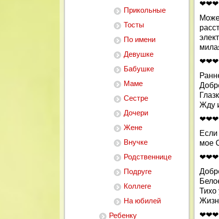
❤❤❤
Прикольные
Може
Тосты
расс
элек
По имени
мила
Девушке
❤❤❤
Бабушке
Ранн
Маме
Добр
Глаз
Сестре
Жду 
Дочери
❤❤❤
Жене
Если
Внучке
мое 
Родственнице
❤❤❤
Подруге
Добро
Бело
Коллеге
Тихо 
На юбилей
Жизн
❤❤❤
Ребенку