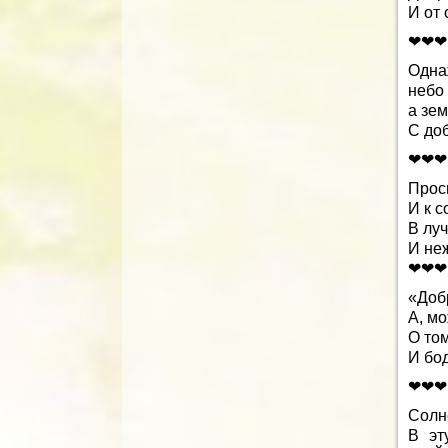
И от 
❤❤❤
Одна
небо 
а зем
С до
❤❤❤
Просн
И к с
В луч
И не
❤❤❤
«Добр
А, мо
О том
И бо
❤❤❤
Солне
В эт