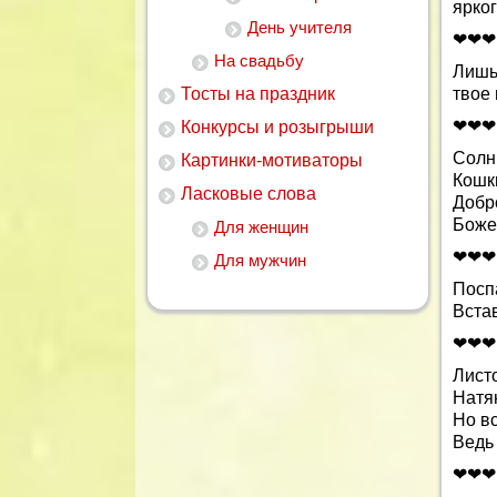
ярког
День учителя
❤❤❤
На свадьбу
Лишь
Тосты на праздник
твое 
❤❤❤
Конкурсы и розыгрыши
Солн
Картинки-мотиваторы
Кошк
Ласковые слова
Добро
Боже,
Для женщин
❤❤❤
Для мужчин
Поспа
Вста
❤❤❤
Лист
Натя
Но вс
Ведь
❤❤❤