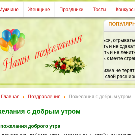
Мужчине
Женщине
Праздники
Тосты
Конкурс
ПОПУЛЯР
Что 
В
В
Главная
Поздравления
Пожелания с добрым утром
елания с добрым утром
пожелания доброго утра