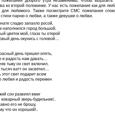
пожелания доброго утра незаменимы, чтобы выразить
ва ко второй половинке. У нас есть пожелания как для люб
и для любимого. Также посмотрите СМС пожелания спок
 стихи парню о любви, а также девушке о любви.
нате сладко запахло росой,
м наполнился город большой,
ый цветок мой, глаза ты открой
новый день окунись с головой…
расный день пришел опять,
о и радость нам давать…
яв тьму он свет включил,
 тысяч ватт он засветил…
 этот свет подарит всем
о любви и радость перемен
кий сон развеял вмиг
 коварный зверь-будильник!..
авно его не брошу,
у что он хороший!..