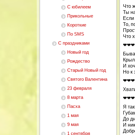
Что 
С юбилеем
Ты н
Прикольные
Если 
То, п
Короткие
Прост
По SMS
Что х
С праздниками
❤❤❤
Новый год
Быва
Крыл
Рождество
И хоч
Старый Новый год
Но к
Святого Валентина
❤❤❤
23 февраля
Хвати
8 марта
❤❤❤
Пасха
Я та
Губа
1 мая
До д
9 мая
И ник
Добро
1 сентября