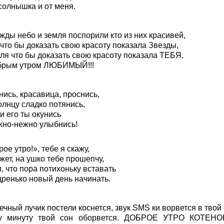
солнышка и от меня.
жды небо и земля поспорили кто из них красивей,
что бы доказать свою красоту показала Звезды,
ля что бы доказать свою красоту показала ТЕБЯ.
брым утром ЛЮБИМЫЙ!!!
ись, красавица, проснись,
олнцу сладко потянись,
и его ты окунись
жно-нежно улыбнись!
ое утро!», тебе я скажу,
жет, на ушко тебе прошепчу,
, что пора потихоньку вставать
дренько новый день начинать.
чный лучик постели коснется, звук SMS ки ворвется в твой 
у минуту твой сон оборвется. ДОБРОЕ УТРО КОТЕН