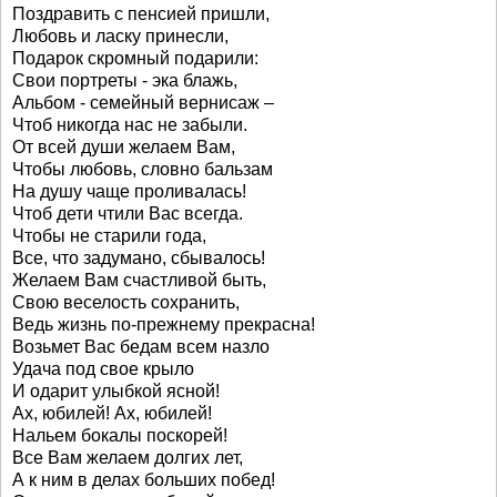
Поздравить с пенсией пришли,
Любовь и ласку принесли,
Подарок скромный подарили:
Свои портреты - эка блажь,
Альбом - семейный вернисаж –
Чтоб никогда нас не забыли.
От всей души желаем Вам,
Чтобы любовь, словно бальзам
На душу чаще проливалась!
Чтоб дети чтили Вас всегда.
Чтобы не старили года,
Все, что задумано, сбывалось!
Желаем Вам счастливой быть,
Свою веселость сохранить,
Ведь жизнь по-прежнему прекрасна!
Возьмет Вас бедам всем назло
Удача под свое крыло
И одарит улыбкой ясной!
Ах, юбилей! Ах, юбилей!
Нальем бокалы поскорей!
Все Вам желаем долгих лет,
А к ним в делах больших побед!