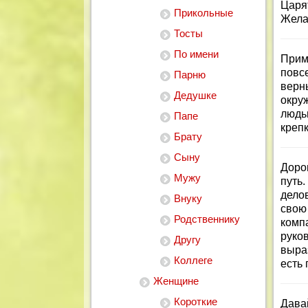
Царя
Прикольные
Жела
Тосты
По имени
Прим
повс
Парню
верн
Дедушке
окру
людь
Папе
крепк
Брату
Сыну
Доро
Мужу
путь
дело
Внуку
свою
Родственнику
комп
руко
Другу
выра
Коллеге
есть 
Женщине
Короткие
Дава