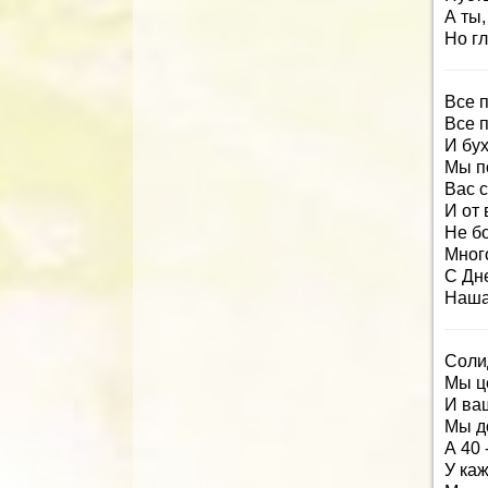
А ты,
Но гл
Все 
Все 
И бу
Мы п
Вас 
И от
Не бо
Мног
С Дн
Наша
Соли
Мы ц
И ва
Мы д
А 40 
У каж