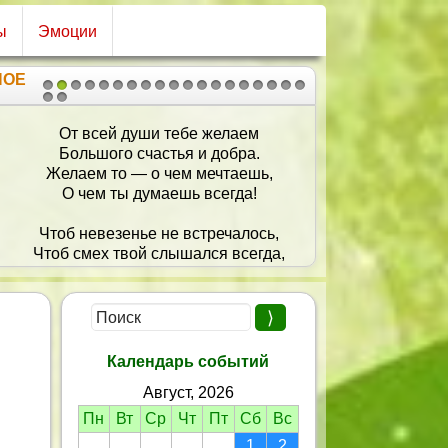
ы
Эмоции
НОЕ
1
2
3
4
5
6
7
8
9
10
11
12
13
14
15
16
17
18
19
20
21
От всей души тебе желаем
Большого счастья и добра.
Желаем то — о чем мечтаешь,
О чем ты думаешь всегда!
тоб невезенье не встречалось,
об смех твой слышался всегда,
Искрилась радость озорная,
реди улыбок, солнца и тепла!
Календарь событий
Август, 2026
Пн
Вт
Ср
Чт
Пт
Сб
Вс
1
2