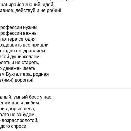
 набирайся знаний, идей,
авное, действуй и не робей!
профессии нужны,
профессии важны
хгалтера сегодня
оздравить все пришли
сегодня поздравляем
 всей души желаем:
леть и не стареть,
о денежек иметь
ем Бухгалтера, родная
 (имя) дорогая!
дный, умный босс у нас,
еним вас и любим.
ши добрые дела,
олго не забудем.
- возраст золотой,
дого спроси.