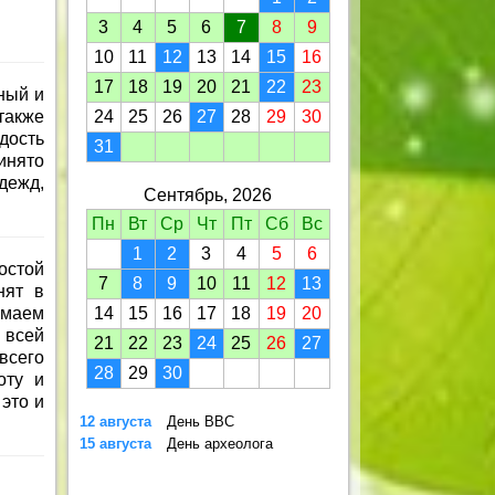
3
4
5
6
7
8
9
10
11
12
13
14
15
16
17
18
19
20
21
22
23
ный и
также
24
25
26
27
28
29
30
дость
31
инято
дежд,
Сентябрь, 2026
Пн
Вт
Ср
Чт
Пт
Сб
Вс
1
2
3
4
5
6
остой
7
8
9
10
11
12
13
нят в
имаем
14
15
16
17
18
19
20
 всей
21
22
23
24
25
26
27
всего
28
29
30
оту и
это и
12 августа
День ВВС
15 августа
День археолога