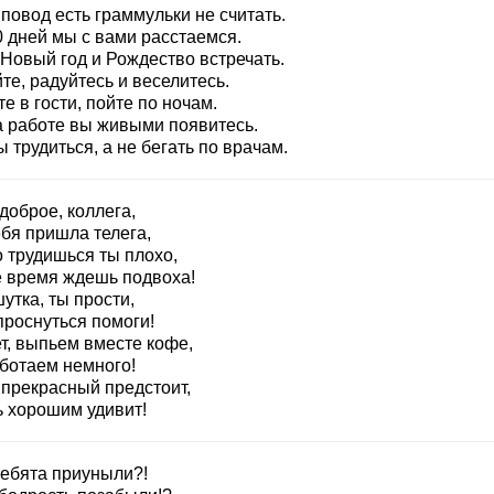
повод есть граммульки не считать.
0 дней мы с вами расстаемся.
 Новый год и Рождество встречать.
те, радуйтесь и веселитесь.
е в гости, пойте по ночам.
а работе вы живыми появитесь.
 трудиться, а не бегать по врачам.
доброе, коллега,
ебя пришла телега,
о трудишься ты плохо,
е время ждешь подвоха!
утка, ты прости,
проснуться помоги!
т, выпьем вместе кофе,
ботаем немного!
 прекрасный предстоит,
ь хорошим удивит!
ребята приуныли?!