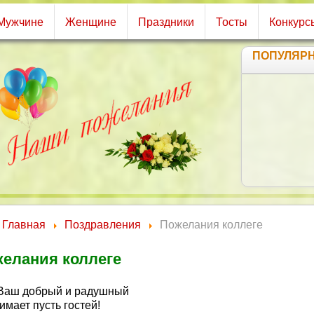
Мужчине
Женщине
Праздники
Тосты
Конкурс
ПОПУЛЯР
Ч
Чт
С
Главная
Поздравления
Пожелания коллеге
елания коллеге
Ваш добрый и радушный
мает пусть гостей!