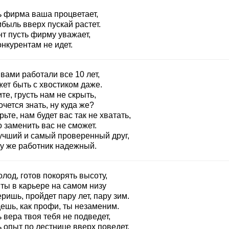
ь фирма ваша процветает,
быль вверх пускай растет.
нт пусть фирму уважает,
онкурентам не идет.
вами работали все 10 лет,
ет быть с хвостиком даже.
те, грусть нам не скрыть,
очется знать, ну куда же?
ьте, нам будет вас так не хватать,
 заменить вас не сможет.
учший и самый проверенный друг,
му же работник надежный.
лод, готов покорять высоту,
ты в карьере на самом низу
ришь, пройдет пару лет, пару зим.
дешь, как профи, ты незаменим.
 вера твоя тебя не подведет,
 опыт по лестнице вверх поведет.