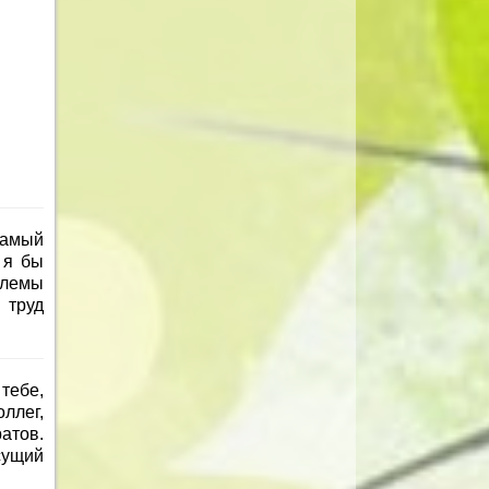
самый
 я бы
блемы
 труд
тебе,
ллег,
атов.
есущий