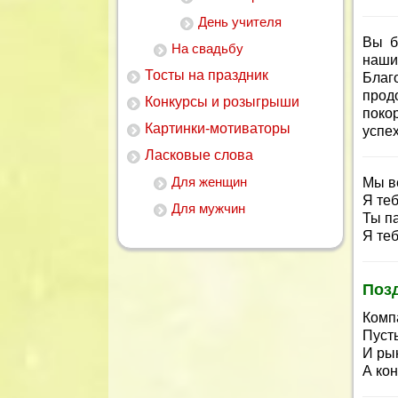
День учителя
Вы б
На свадьбу
наши
Тосты на праздник
Благ
прод
Конкурсы и розыгрыши
поко
Картинки-мотиваторы
успех
Ласковые слова
Для женщин
Мы в
Я те
Для мужчин
Ты п
Я те
Поз
Комп
Пуст
И ры
А кон