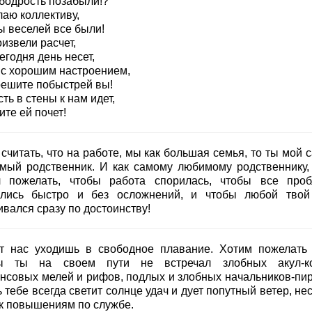
 бодрость позабыли!?
лаю коллективу,
ы веселей все были!
извели расчет,
егодня день несет,
 с хорошим настроением,
решите побыстрей вы!
ть в стены к нам идет,
те ей почет!
считать, что на работе, мы как большая семья, то ты мой 
мый родственник. И как самому любимому родственнику,
л пожелать, чтобы работа спорилась, чтобы все про
лись быстро и без осложнений, и чтобы любой твой
вался сразу по достоинству!
т нас уходишь в свободное плавание. Хотим пожелать 
ы ты на своем пути не встречал злобных акул-ко
нсовых мелей и рифов, подлых и злобных начальников-пир
 тебе всегда светит солнце удач и дует попутный ветер, н
 к повышениям по службе.