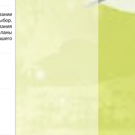
пании
ыбор.
пания
планы
ашего