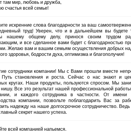
т там мир, любовь и дружба,
ю счастья всей семье!
ите искренние слова благодарности за ваш самоотвержен
едневный труд! Уверен, что и в дальнейшем вы будете 
ы нашему общему делу, принося своим трудом ра
жающим, и все сделанное вами будет с благодарностью пр
ми. Желаю вам и вашим семьям осуществления добрых на
ого здоровья, бодрости духа, оптимизма и благополучия!
гие сотрудники компании! Мы с Вами прошли вместе непр
. Путь становления и роста. Сейчас о нас знают и це
вых кругах. Наши продукты, пользуются спросом. Мы зан
 нишу. Все это результат нашей профессиональной работы
ании, и каждого сотрудника в частности. От имени 
водства компании, позвольте поблагодарить Вас за раб
зить надежду на наше долгосрочное сотрудничество. Ведь 
главный секрет нашего успеха.
йте всей компанией напьемся.