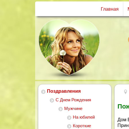
Главная
Поздравления
С Днем Рождения
Пож
Мужчине
На юбилей
Дом 
Прини
Короткие