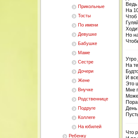
Ведь 
Прикольные
На 1
Тосты
Чтоб
Гуляй
По имени
Ходит
Девушке
Но н
Чтобы
Бабушке
Маме
Утро 
Сестре
На т
Дочери
Будт
И вс
Жене
Это ш
Внучке
Мне 
Може
Родственнице
Пора
Подруге
День
Пуст
Коллеге
На юбилей
Что 
Ребенку