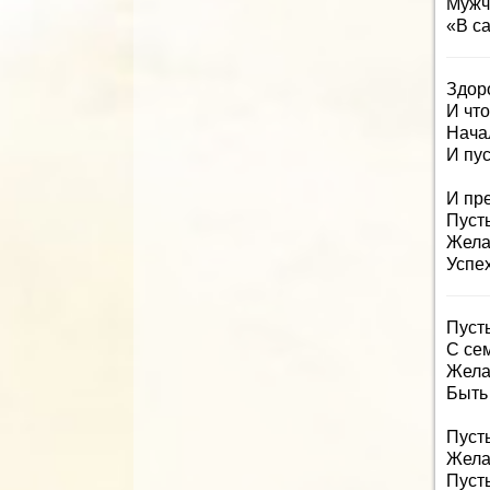
Мужч
«В с
Здор
И чт
Нача
И пус
И пр
Пусть
Жела
Успех
Пусть
С сем
Желаю
Быть
Пусть
Жела
Пуст