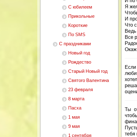
И по
Я же
С юбилеем
Чтоб
Прикольные
И про
Что с
Короткие
Ведь
По SMS
Все 
Радос
С праздниками
Окажи
Новый год
Рождество
Если 
Старый Новый год
люби
хоте
Святого Валентина
реша
23 февраля
оцени
8 марта
Пасха
Ты о
чтоб
1 мая
фина
9 мая
Пусть
тебя
1 сентября