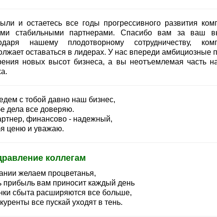
ыли и остаетесь все годы прогрессивного развития ком
ми стабильными партнерами. Спасибо вам за ваш в
одаря нашему плодотворному сотрудничеству, ком
олжает оставаться в лидерах. У нас впереди амбициозные 
рения новых высот бизнеса, а вы неотъемлемая чаcть н
а.
едем с тобой давно наш бизнес,
бе дела все доверяю.
артнер, финансово - надежный,
бя ценю и уважаю.
дравление коллегам
ании желаем процветанья,
ь прибыль вам приносит каждый день
нки сбыта расширяются все больше,
куренты все пускай уходят в тень.