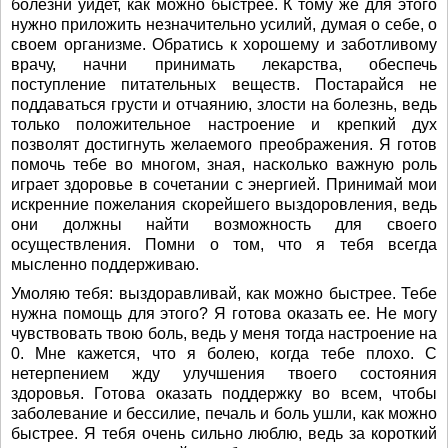
болезни уйдет, как можно быстрее. К тому же для этого
нужно приложить незначительно усилий, думая о себе, о
своем организме. Обратись к хорошему и заботливому
врачу, начни принимать лекарства, обеспечь
поступление питательных веществ. Постарайся не
поддаваться грусти и отчаянию, злости на болезнь, ведь
только положительное настроение и крепкий дух
позволят достигнуть желаемого преображения. Я готов
помочь тебе во многом, зная, насколько важную роль
играет здоровье в сочетании с энергией. Принимай мои
искренние пожелания скорейшего выздоровления, ведь
они должны найти возможность для своего
осуществления. Помни о том, что я тебя всегда
мысленно поддерживаю.
Умоляю тебя: выздоравливай, как можно быстрее. Тебе
нужна помощь для этого? Я готова оказать ее. Не могу
чувствовать твою боль, ведь у меня тогда настроение на
0. Мне кажется, что я болею, когда тебе плохо. С
нетерпением жду улучшения твоего состояния
здоровья. Готова оказать поддержку во всем, чтобы
заболевание и бессилие, печаль и боль ушли, как можно
быстрее. Я тебя очень сильно люблю, ведь за короткий