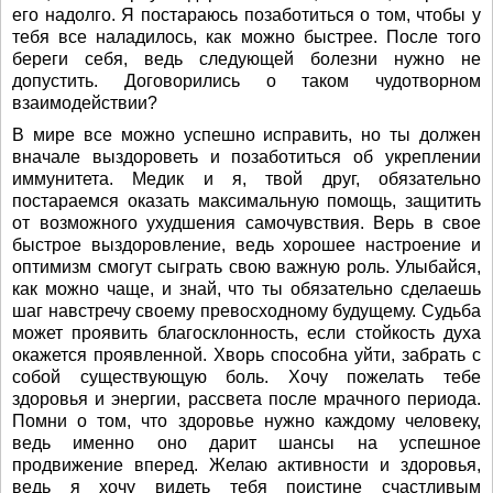
его надолго. Я постараюсь позаботиться о том, чтобы у
тебя все наладилось, как можно быстрее. После того
береги себя, ведь следующей болезни нужно не
допустить. Договорились о таком чудотворном
взаимодействии?
В мире все можно успешно исправить, но ты должен
вначале выздороветь и позаботиться об укреплении
иммунитета. Медик и я, твой друг, обязательно
постараемся оказать максимальную помощь, защитить
от возможного ухудшения самочувствия. Верь в свое
быстрое выздоровление, ведь хорошее настроение и
оптимизм смогут сыграть свою важную роль. Улыбайся,
как можно чаще, и знай, что ты обязательно сделаешь
шаг навстречу своему превосходному будущему. Судьба
может проявить благосклонность, если стойкость духа
окажется проявленной. Хворь способна уйти, забрать с
собой существующую боль. Хочу пожелать тебе
здоровья и энергии, рассвета после мрачного периода.
Помни о том, что здоровье нужно каждому человеку,
ведь именно оно дарит шансы на успешное
продвижение вперед. Желаю активности и здоровья,
ведь я хочу видеть тебя поистине счастливым