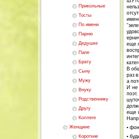
ШУТ
Прикольные
нель
отсу
Тосты
имен
По имени
"зел
удов
Парню
ерни
Дедушке
еще 
восп
Папе
инте
Брату
кате
В об
Сыну
раз в
Мужу
а пот
И не
Внуку
поэт
Родственнику
шуто
долж
Другу
еще 
Коллеге
Напр
Женщине
• фо
Короткие
• бу