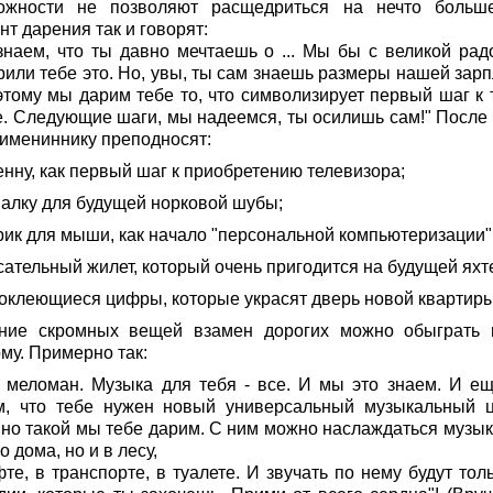
ожности не позволяют расщедриться на нечто больш
т дарения так и говорят:
знаем, что ты давно мечтаешь о ... Мы бы с великой рад
рили тебе это. Но, увы, ты сам знаешь размеры нашей зарп
этому мы дарим тебе то, что символизирует первый шаг к 
е. Следующие шаги, мы надеемся, ты осилишь сам!" После 
 имениннику преподносят:
енну, как первый шаг к приобретению телевизора;
шалку для будущей норковой шубы;
врик для мыши, как начало "персональной компьютеризации"
сательный жилет, который очень пригодится на будущей яхт
моклеющиеся цифры, которые украсят дверь новой квартиры
ние скромных вещей взамен дорогих можно обыграть 
му. Примерно так:
- меломан. Музыка для тебя - все. И мы это знаем. И е
м, что тебе нужен новый универсальный музыкальный ц
но такой мы тебе дарим. С ним можно наслаждаться музык
о дома, но и в лесу,
те, в транспорте, в туалете. И звучать по нему будут тол