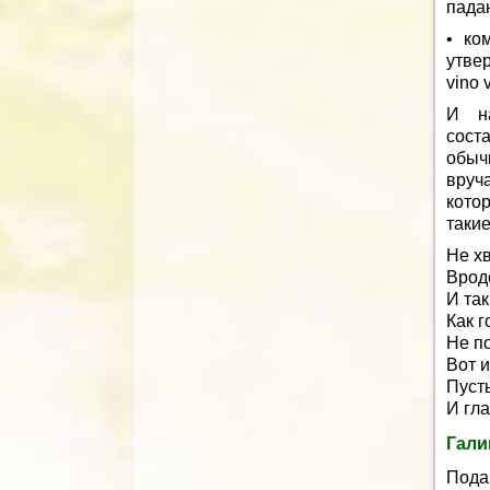
пада
• ко
утвер
vino v
И на
сост
обыч
вруч
кото
такие
Не хв
Вроде
И так
Как г
Не по
Вот 
Пусть
И гла
Гали
Подар