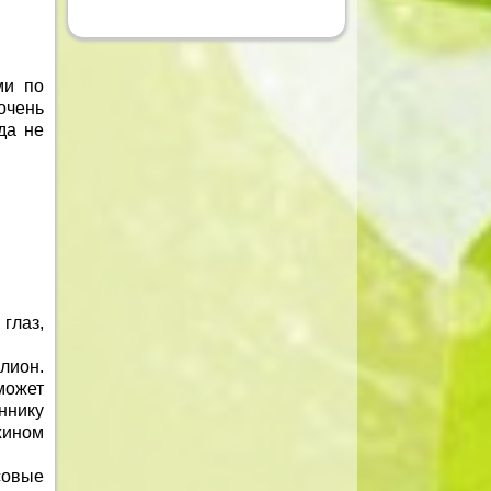
ми по
очень
да не
глаз,
лион.
может
ннику
жином
совые