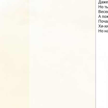
Даже
Но ты
Весел
А по
Поча
Хи-хи
Но н