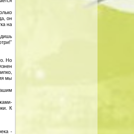
ается
олько
да, он
ка на
идишь
три!"
о. Но
рязнен
ипко,
ия мы
нашим
ами-
ки. К
ека -