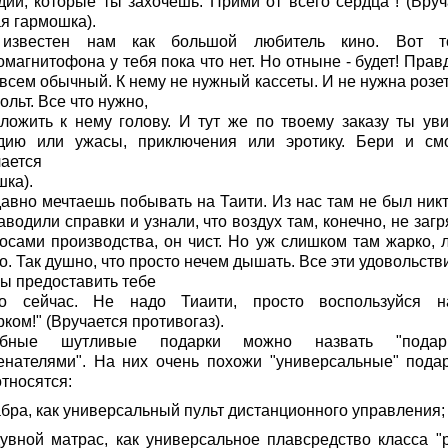
дии, которые ты захочешь. Прими от всего сердца"! (Вруч
я гармошка).
известен нам как большой любитель кино. Вот т
магнитофона у тебя пока что нет. Но отныне - будет! Прав
всем обычный. К нему не нужный кассеты. И не нужна розет
ольт. Все что нужно,
иложить к нему голову. И тут же по твоему заказу ты ув
дию или ужасы, приключения или эротику. Бери и смо
чается
шка).
давно мечтаешь побывать на Таити. Из нас там не был никт
водили справки и узнали, что воздух там, конечно, не заг
осами производства, он чист. Но уж слишком там жарко, л
. Так душно, что просто нечем дышать. Все эти удовольств
вы предоставить тебе
о сейчас. Не надо Тиаити, просто воспользуйся 
ком!" (Вручается противогаз).
обные шутливые подарки можно назвать "подарк
енателями". На них очень похожи "универсальные" подар
тносятся:
абра, как универсальный пульт дистанционного управления;
дувной матрас, как универсальное плавсредство класса "р