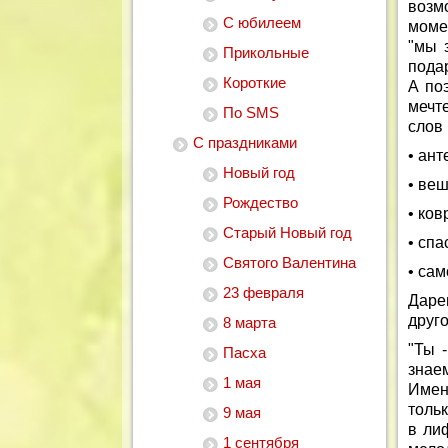
возм
С юбилеем
момен
"мы 
Прикольные
пода
Короткие
А по
мечт
По SMS
слов
С праздниками
• ант
Новый год
• ве
Рождество
• ко
Старый Новый год
• спа
Святого Валентина
• са
23 февраля
Даре
друго
8 марта
"Ты 
Пасха
знае
1 мая
Имен
тольк
9 мая
в лиф
1 сентября