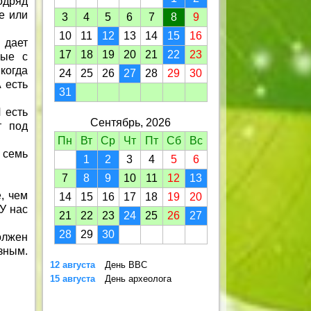
дряд
е или
3
4
5
6
7
8
9
10
11
12
13
14
15
16
 дает
17
18
19
20
21
22
23
рые с
когда
24
25
26
27
28
29
30
 есть
31
 есть
Сентябрь, 2026
т под
Пн
Вт
Ср
Чт
Пт
Сб
Вс
 семь
1
2
3
4
5
6
7
8
9
10
11
12
13
, чем
14
15
16
17
18
19
20
У нас
21
22
23
24
25
26
27
28
29
30
олжен
зным.
12 августа
День ВВС
15 августа
День археолога