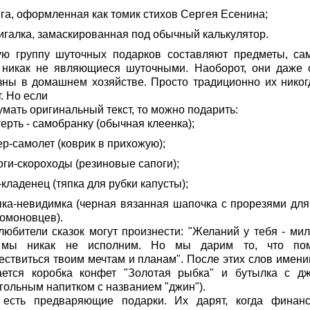
яга, оформленная как томик стихов Сергея Есенина;
жигалка, замаскированная под обычный калькулятор.
ую группу шуточных подарков составляют предметы, са
 никак не являющиеся шуточными. Наоборот, они даже 
зны в домашнем хозяйстве. Просто традиционно их никог
. Но если
мать оригинальный текст, то можно подарить:
терть - самобранку (обычная клеенка);
ер-самолет (коврик в прихожую);
оги-скороходы (резиновые сапоги);
-кладенец (тяпка для рубки капусты);
пка-невидимка (черная вязанная шапочка с прорезями для 
 омоновцев).
любители сказок могут произнести: "Желаний у тебя - мил
мы никак не исполним. Но мы дарим то, что по
ествиться твоим мечтам и планам". После этих слов имени
ается коробка конфет "Золотая рыбка" и бутылка с д
огольным напитком с названием "джин").
есть предваряющие подарки. Их дарят, когда финан