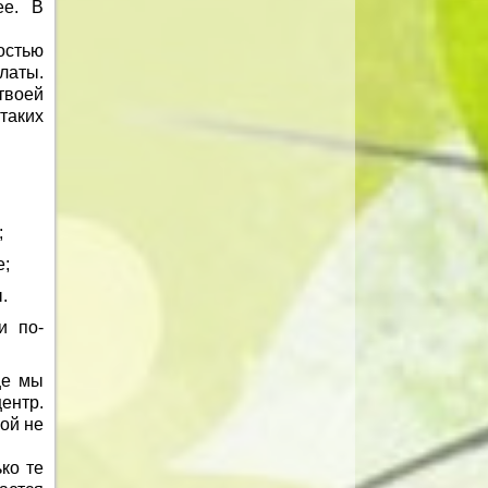
ее. В
остью
латы.
твоей
таких
;
е;
.
и по-
ще мы
ентр.
ой не
ько те