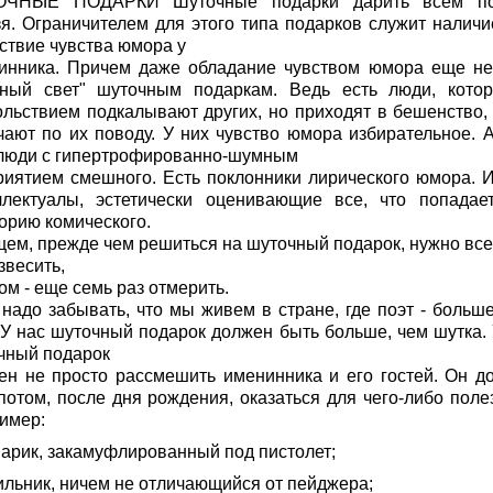
ОЧНЫЕ ПОДАРКИ Шуточные подарки дарить всем по
зя. Ограничителем для этого типа подарков служит наличи
тствие чувства юмора у
инника. Причем даже обладание чувством юмора еще не
еный свет" шуточным подаркам. Ведь есть люди, кото
ольствием подкалывают других, но приходят в бешенство, 
чают по их поводу. У них чувство юмора избирательное. А
люди с гипертрофированно-шумным
риятием смешного. Есть поклонники лирического юмора. И
ллектуалы, эстетически оценивающие все, что попадае
горию комического.
щем, прежде чем решиться на шуточный подарок, нужно все
звесить,
ом - еще семь раз отмерить.
 надо забывать, что мы живем в стране, где поэт - больше
. У нас шуточный подарок должен быть больше, чем шутка. 
чный подарок
ен не просто рассмешить именинника и его гостей. Он д
потом, после дня рождения, оказаться для чего-либо поле
имер:
нарик, закамуфлированный под пистолет;
дильник, ничем не отличающийся от пейджера;