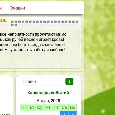
ы
Эмоции
НОЕ
1
2
3
4
5
6
7
8
9
10
11
12
13
14
15
16
17
18
19
20
21
Желаем радости, успеха,
Здоровья крепкого вагон,
хапку любви, три тонны смеха,
Моментов счастья — миллион,
Событий ярких, интересных,
ужчин, проверенных в делах,
Эмоций светлых и чудесных.
волшебства — не только в снах!
Календарь событий
Август, 2026
Пн
Вт
Ср
Чт
Пт
Сб
Вс
1
2