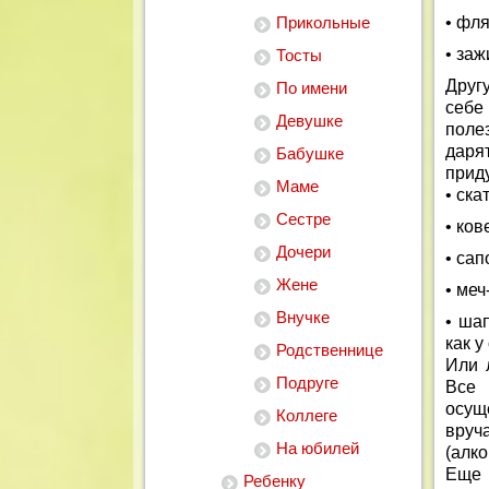
Прикольные
• фл
• за
Тосты
Друг
По имени
себе
Девушке
поле
дарят
Бабушке
приду
Маме
• ска
Сестре
• ков
Дочери
• сап
Жене
• меч
Внучке
• ша
как у
Родственнице
Или 
Подруге
Все 
осущ
Коллеге
вруч
На юбилей
(алк
Еще 
Ребенку