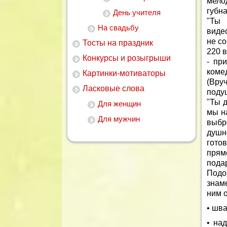
мело
губна
День учителя
"Ты 
На свадьбу
видео
не со
Тосты на праздник
220 в
Конкурсы и розыгрыши
- пр
коме
Картинки-мотиваторы
(Вру
Ласковые слова
поду
"Ты 
Для женщин
мы на
Для мужчин
выбр
душно
гото
прям
подар
Под
знам
ним о
• шв
• на