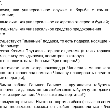
,
почки, как универсальное оружие в борьбе с комна
комыми;
овые очки, как универсальное лекарство от серости будней;
нетушитель, как универсальное средство предохранения
его.
существуют "именные" подарки, то есть подарки, носящие ч
 Например:
ескоп Козьмы Пруткова - горшок с цветами (в таких горшка
ло, снизу есть дырочка, посмотрев в которую
 выполнить наказ Козьмы: "Зри в корень!").
ратегически компьютер полководца Чапаева - мешок кар
нно этот корнеплод помогал Чапаеву планировать предст
ые операции);
бимая забава Галилео Галилея - крутящаяся табуретк
оверенным данным он так любил свою табуретку, что даже 
инквизиции заявил: "А все-таки она вертится!").
стимулятор физика Ньютона - корзина яблок (согласно леге
нты творческого кризиса он любил вдохновляться ябло