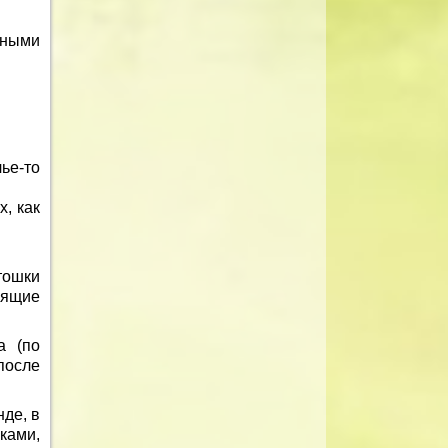
тными
ье-то
х, как
тошки
оящие
а (по
после
нде, в
ками,