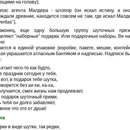
ющими на голову);
мпас агента Малдера - штопор (он искал истину, а она
ждали древние, находится совсем не там, где искал Малдер
eritas").
конец, еще одну большую группу шуточных през
авляют "наборные" подарки. Или подарочные наборы. Ве н
но
аются в единой упаковке (коробке, пакете, мешке, контейн
рая украшается атласным бантиком и надписью. Надписи б
:
атает чего-то как будто,
 праздник сегодня у тебя,
 вот, в подарок тебе шутка,
оворится без хи-хи, ха-ха,
лучается, смех жизнь нам продлевает,
и подарок шуточный прими,
 тебя он долго забавляет,
вное что это от души!
на
ки в виде шутки, так редки,