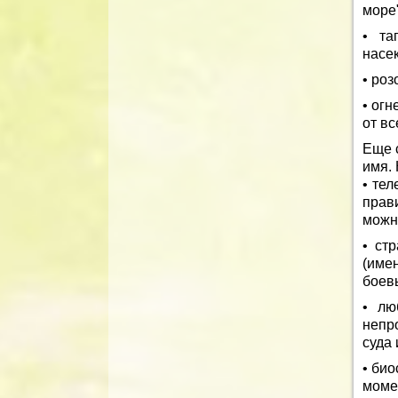
море"
• та
насе
• роз
• ог
от вс
Еще 
имя.
• тел
прави
можно
• ст
(име
боев
• лю
непр
суда 
• био
моме