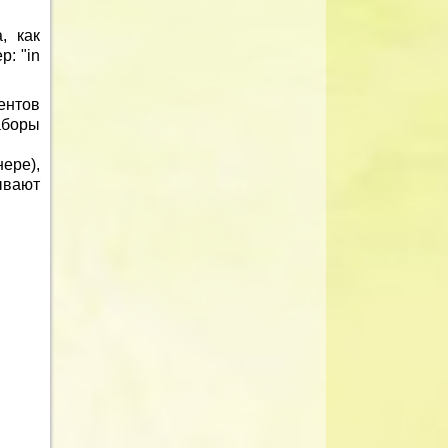
, как
: "in
ентов
аборы
ере),
ывают