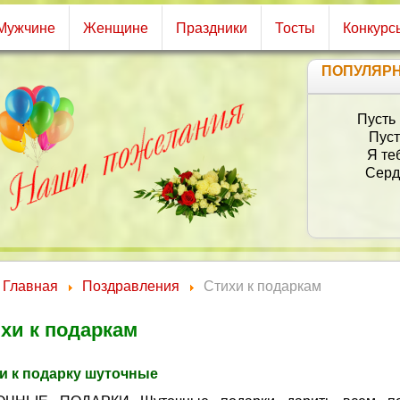
Мужчине
Женщине
Праздники
Тосты
Конкурс
ПОПУЛЯР
О
М
И 
Главная
Поздравления
Стихи к подаркам
хи к подаркам
и к подарку шуточные