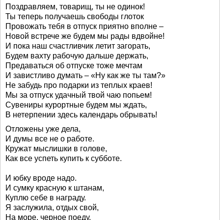
Поздравляем, товарищ, ты не одинок!
Ты теперь получаешь свободы глоток
Провожать тебя в отпуск приятно вполне –
Новой встрече же будем мы рады вдвойне!
И пока наш счастливчик летит загорать,
Будем вахту рабочую дальше держать,
Предаваться об отпуске тоже мечтам
И завистливо думать – «Ну как же ты там?»
Не забудь про подарки из теплых краев!
Мы за отпуск удачный твой чаю попьем!
Сувениры курортные будем мы ждать,
В нетерпении здесь календарь обрывать!
Отложены уже дела,
И думы все не о работе.
Кружат мыслишки в голове,
Как все успеть купить к субботе.
И юбку вроде надо.
И сумку красную к штанам,
Куплю себе в награду.
Я заслужила, отдых свой,
На море, черное поеду,