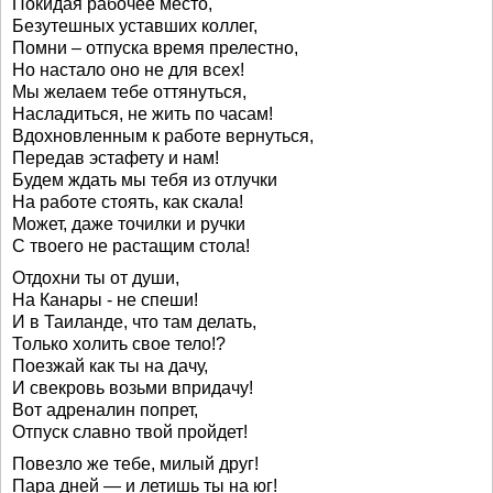
Покидая рабочее место,
Безутешных уставших коллег,
Помни – отпуска время прелестно,
Но настало оно не для всех!
Мы желаем тебе оттянуться,
Насладиться, не жить по часам!
Вдохновленным к работе вернуться,
Передав эстафету и нам!
Будем ждать мы тебя из отлучки
На работе стоять, как скала!
Может, даже точилки и ручки
С твоего не растащим стола!
Отдохни ты от души,
На Канары - не спеши!
И в Таиланде, что там делать,
Только холить свое тело!?
Поезжай как ты на дачу,
И свекровь возьми впридачу!
Вот адреналин попрет,
Отпуск славно твой пройдет!
Повезло же тебе, милый друг!
Пара дней — и летишь ты на юг!