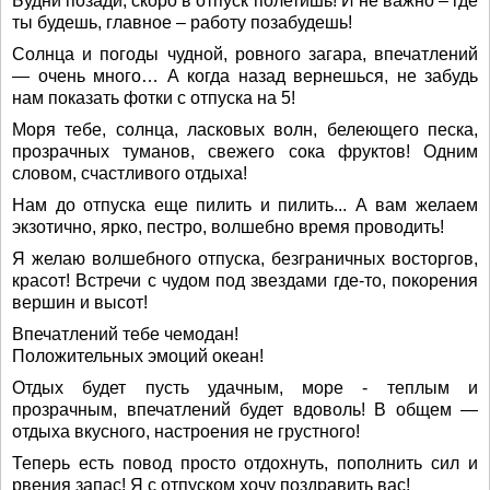
Будни позади, скоро в отпуск полетишь! И не важно – где
ты будешь, главное – работу позабудешь!
Солнца и погоды чудной, ровного загара, впечатлений
— очень много… А когда назад вернешься, не забудь
нам показать фотки с отпуска на 5!
Моря тебе, солнца, ласковых волн, белеющего песка,
прозрачных туманов, свежего сока фруктов! Одним
словом, счастливого отдыха!
Нам до отпуска еще пилить и пилить... А вам желаем
экзотично, ярко, пестро, волшебно время проводить!
Я желаю волшебного отпуска, безграничных восторгов,
красот! Встречи с чудом под звездами где-то, покорения
вершин и высот!
Впечатлений тебе чемодан!
Положительных эмоций океан!
Отдых будет пусть удачным, море - теплым и
прозрачным, впечатлений будет вдоволь! В общем —
отдыха вкусного, настроения не грустного!
Теперь есть повод просто отдохнуть, пополнить сил и
рвения запас! Я с отпуском хочу поздравить вас!