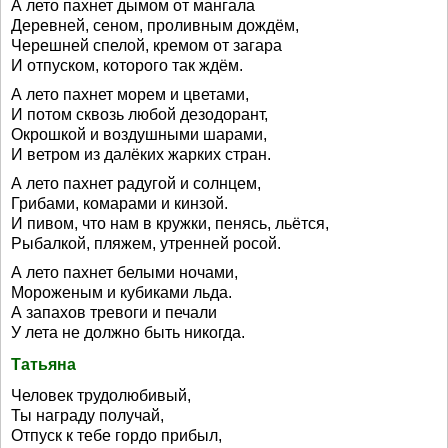
А лето пахнет дымом от мангала
Деревней, сеном, проливным дождём,
Черешней спелой, кремом от загара
И отпуском, которого так ждём.
А лето пахнет морем и цветами,
И потом сквозь любой дезодорант,
Окрошкой и воздушными шарами,
И ветром из далёких жарких стран.
А лето пахнет радугой и солнцем,
Грибами, комарами и кинзой.
И пивом, что нам в кружки, пенясь, льётся,
Рыбалкой, пляжем, утренней росой.
А лето пахнет белыми ночами,
Мороженым и кубиками льда.
А запахов тревоги и печали
У лета не должно быть никогда.
Татьяна
Человек трудолюбивый,
Ты награду получай,
Отпуск к тебе гордо прибыл,