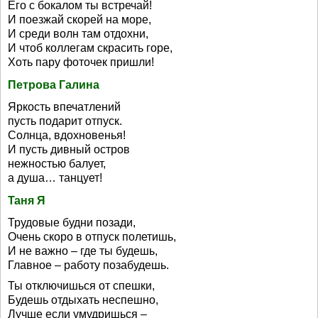
Его с бокалом ты встречай!
И поезжай скорей на море,
И среди волн там отдохни,
И чтоб коллегам скрасить горе,
Хоть пару фоточек пришли!
Петрова Галина
Яркость впечатлений
пусть подарит отпуск.
Солнца, вдохновенья!
И пусть дивный остров
нежностью балует,
а душа… танцует!
Taня Я
Трудовые будни позади,
Очень скоро в отпуск полетишь,
И не важно – где ты будешь,
Главное – работу позабудешь.
Ты отключишься от спешки,
Будешь отдыхать неспешно,
Лучше если умудришься –