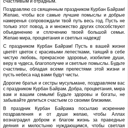
счастливым и отрадным.
Поздравляю со священным праздником Курбан Байрам!
Желаю, чтобы все самые лучшие помыслы и добрые
намеренья сопровождали твой путь весь год. Пусть не
только этот повод, а и множество других способствуют
объединению и сплочению твоей большой семьи.
Желаю мира, процветания и светлых надежд!
С праздником Курбан Байрам! Пусть в вашей жизни
цветёт цветок с красивыми лепестками, таящий в себе
чистую любовь, прекрасное здоровье, изобилие души,
веру в чудеса, благополучие и светлые помыслы. Будьте
счастливы, обладая всеми прелестями этой жизни и
пусть небеса над вами будут чисты.
Дорогие братья и сестры мусульмане, поздравляем вас
с праздником Курбан Байрам. Добра, процветания, мира
вам и вашим семьям! Будьте здоровы и богаты, не
забывайте делиться счастьем со своими близкими.
В праздник Курбан Байрама посылаю искренние
поздравления и от души желаю, чтобы Аллах
вознаградил добром и благом жизнь за праведные
деяния и милостыню нуждающимся, чтобы светлая