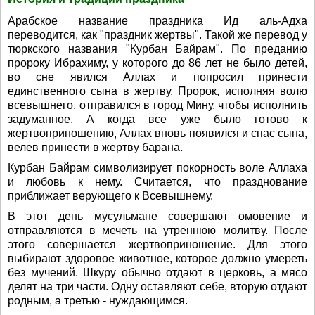
Арабское название праздника Ид аль-Адха
переводится, как "праздник жертвы". Такой же перевод у
тюркского названия "Курбан Байрам". По преданию
пророку Ибрахиму, у которого до 86 лет не было детей,
во сне явился Аллах и попросил принести
единственного сына в жертву. Пророк, исполняя волю
всевышнего, отправился в город Мину, чтобы исполнить
задуманное. А когда все уже было готово к
жертвоприношению, Аллах вновь появился и спас сына,
велев принести в жертву барана.
Курбан Байрам символизирует покорность воле Аллаха
и любовь к нему. Считается, что празднование
приближает верующего к Всевышнему.
В этот день мусульмане совершают омовение и
отправляются в мечеть на утреннюю молитву. После
этого совершается жертвоприношение. Для этого
выбирают здоровое животное, которое должно умереть
без мучений. Шкуру обычно отдают в церковь, а мясо
делят на три части. Одну оставляют себе, вторую отдают
родным, а третью - нуждающимся.