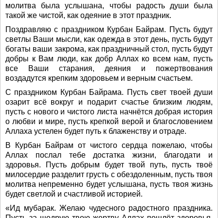
молитва была услышана, чтобы радость души была
такой же чистой, как одеяние в этот праздник.
Поздравляю с праздником Курбан Байрам. Пусть будут
светлы Ваши мысли, как одежда в этот день, пусть будут
богаты ваши закрома, как праздничный стол, пусть будут
добры к Вам люди, как добр Аллах ко всем нам, пусть
все Ваши старания, деяния и пожертвования
воздадутся крепким здоровьем и верным счастьем.
С праздником Курбан Байрама. Пусть свет твоей души
озарит всё вокруг и подарит счастье близким людям,
пусть с нового и чистого листа начнётся добрая история
о любви и мире, пусть крепкой верой и благословением
Аллаха устелен будет путь к блаженству и отраде.
В Курбан Байрам от чистого сердца пожелаю, чтобы
Аллах послал тебе достатка жизни, благодати и
здоровья. Пусть добрым будет твой путь, пусть твоё
милосердие разделит грусть с обездоленным, пусть твоя
молитва непременно будет услышана, пусть твоя жизнь
будет светлой и счастливой историей.
«Ид мубарак. Желаю чудесного радостного праздника.
Пусть за щедрую твою жертву Аллах пошлёт здоровья,