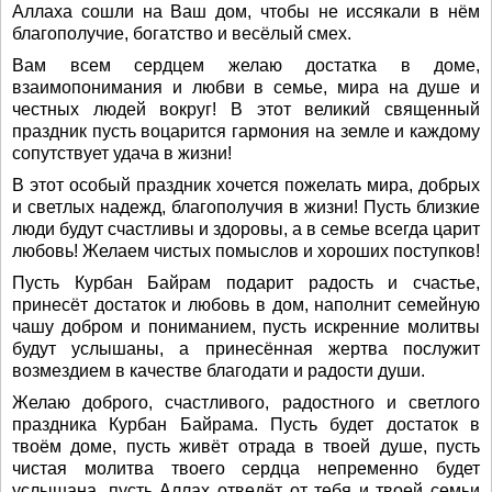
Аллаха сошли на Ваш дом, чтобы не иссякали в нём
благополучие, богатство и весёлый смех.
Вам всем сердцем желаю достатка в доме,
взаимопонимания и любви в семье, мира на душе и
честных людей вокруг! В этот великий священный
праздник пусть воцарится гармония на земле и каждому
сопутствует удача в жизни!
В этот особый праздник хочется пожелать мира, добрых
и светлых надежд, благополучия в жизни! Пусть близкие
люди будут счастливы и здоровы, а в семье всегда царит
любовь! Желаем чистых помыслов и хороших поступков!
Пусть Курбан Байрам подарит радость и счастье,
принесёт достаток и любовь в дом, наполнит семейную
чашу добром и пониманием, пусть искренние молитвы
будут услышаны, а принесённая жертва послужит
возмездием в качестве благодати и радости души.
Желаю доброго, счастливого, радостного и светлого
праздника Курбан Байрама. Пусть будет достаток в
твоём доме, пусть живёт отрада в твоей душе, пусть
чистая молитва твоего сердца непременно будет
услышана, пусть Аллах отведёт от тебя и твоей семьи