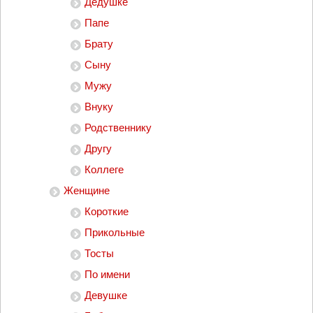
Дедушке
Папе
Брату
Сыну
Мужу
Внуку
Родственнику
Другу
Коллеге
Женщине
Короткие
Прикольные
Тосты
По имени
Девушке