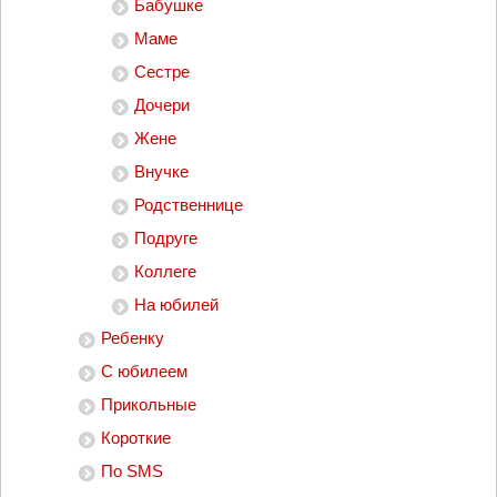
Бабушке
Маме
Сестре
Дочери
Жене
Внучке
Родственнице
Подруге
Коллеге
На юбилей
Ребенку
С юбилеем
Прикольные
Короткие
По SMS