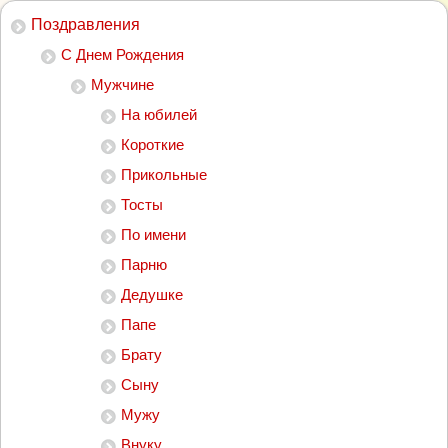
Поздравления
С Днем Рождения
Мужчине
На юбилей
Короткие
Прикольные
Тосты
По имени
Парню
Дедушке
Папе
Брату
Сыну
Мужу
Внуку